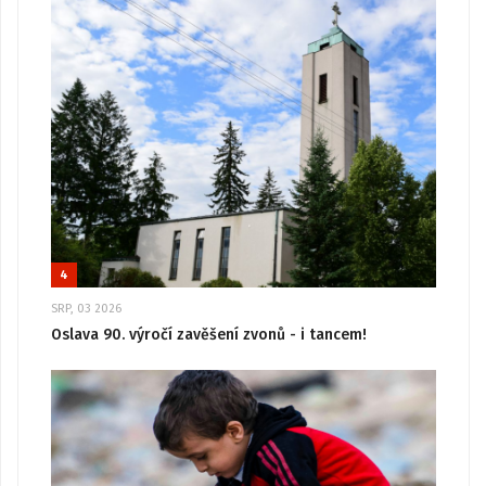
4
SRP, 03 2026
Oslava 90. výročí zavěšení zvonů - i tancem!