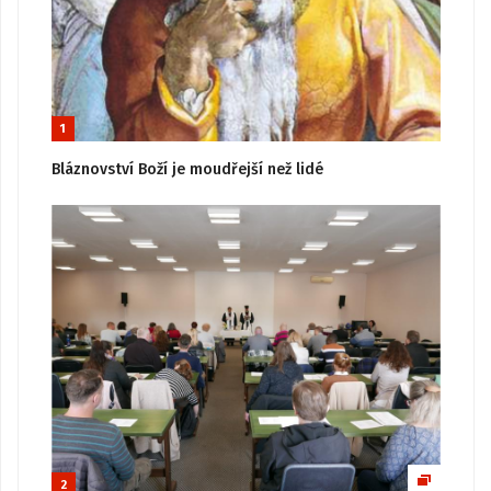
1
Bláznovství Boží je moudřejší než lidé
2