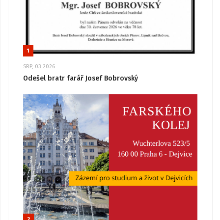
1
SRP, 03 2026
Odešel bratr farář Josef Bobrovský
2