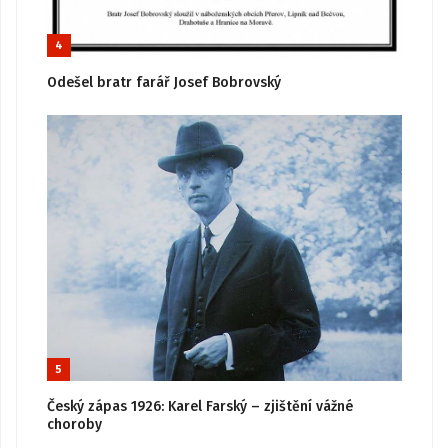
4
Odešel bratr farář Josef Bobrovský
5
Český zápas 1926: Karel Farský – zjištění vážné
choroby