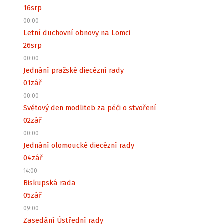
16
srp
00:00
Letní duchovní obnovy na Lomci
26
srp
00:00
Jednání pražské diecézní rady
01
zář
00:00
Světový den modliteb za péči o stvoření
02
zář
00:00
Jednání olomoucké diecézní rady
04
zář
14:00
Biskupská rada
05
zář
09:00
Zasedání Ústřední rady