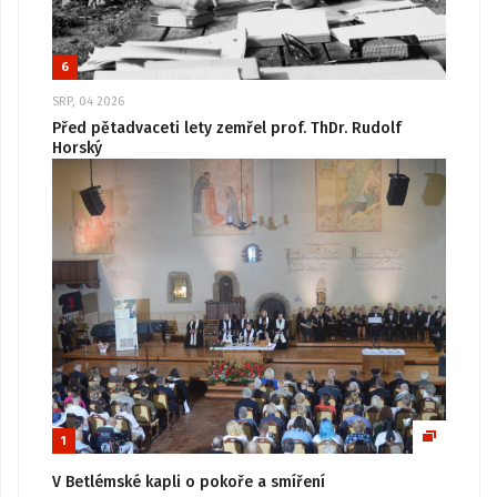
6
SRP, 04 2026
Před pětadvaceti lety zemřel prof. ThDr. Rudolf
Horský
1
V Betlémské kapli o pokoře a smíření