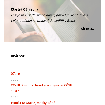
Čtvrtek 06. srpna
Pak je zavedl do svého domu, pozval je ke stolu a s
celou rodinou se radoval, že uvěřili v Boha.
Sk 16,34
UDÁLOSTI
07
srp
00:00
XXXIII. kurz varhaníků a zpěváků CČSH
15
srp
00:00
Památka Marie, matky Páně