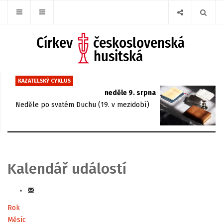
KAZATELSKÝ CYKLUS
neděle 9. srpna
Neděle po svatém Duchu (19. v mezidobí)
Kalendář událostí
Rok
Měsíc