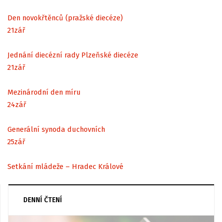
Den novokřtěnců (pražské diecéze)
21
zář
Jednání diecézní rady Plzeňské diecéze
21
zář
Mezinárodní den míru
24
zář
Generální synoda duchovních
25
zář
Setkání mládeže – Hradec Králové
DENNÍ ČTENÍ