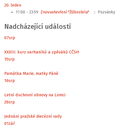
20. leden
17:00 - 23:59
Znovuotevření "Žižkostela"
:: Pozvánky
Nadcházející události
07
srp
XXXIII. kurz varhaníků a zpěváků CČSH
15
srp
Památka Marie, matky Páně
16
srp
Letní duchovní obnovy na Lomci
26
srp
Jednání pražské diecézní rady
01
zář