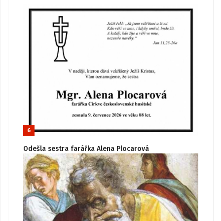
6
Odešla sestra farářka Alena Plocarová