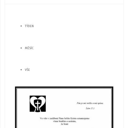
TÝDEN
MĚSÍC
VŠE