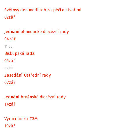
Světový den modliteb za péči o stvoření
02
zář
Jednání olomoucké diecézní rady
04
zář
14:00
Biskupská rada
05
zář
09:00
Zasedání Ústřední rady
07
zář
Jednání brněnské diecézní rady
14
zář
Výročí úmrtí TGM
19
zář