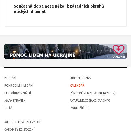
Současná doba nese několik zásadních okruhů
etických dilemat
HLEDÁNÍ
ÚŘEDNÍ DESKA
POKROČILÉ HLEDÁNÍ
KALENDÁŘ
PODMÍNKY VYUŽITÍ
PŮVODNÍ VERZE WEBU (ARCHIV)
MAPA STRÁNEK
AKTUALNE.CCSH.CZ (ARCHIV)
TIRÁŽ
PODLE ŠTÍTKŮ
MELODIE PÍSNÍ ZPĚVNÍKU
ČASOPISY KE STAŽENÍ