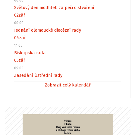
00:00
Světový den modliteb za péči o stvoření
02
zář
00:00
Jednání olomoucké diecézní rady
04
zář
14:00
Biskupská rada
05
zář
09:00
Zasedání Ústřední rady
Zobrazit celý kalendář