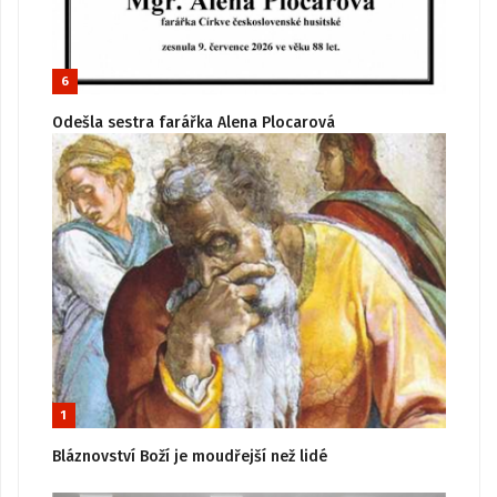
6
Odešla sestra farářka Alena Plocarová
1
Bláznovství Boží je moudřejší než lidé