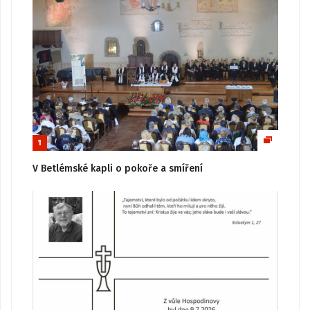
1
V Betlémské kapli o pokoře a smíření