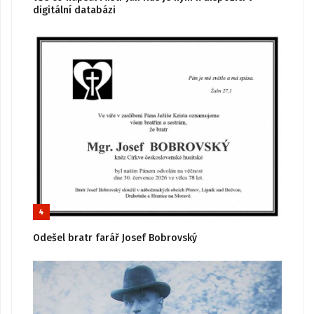
digitální databázi
4
Odešel bratr farář Josef Bobrovský