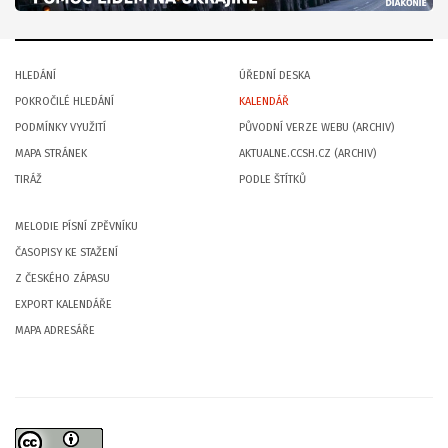
HLEDÁNÍ
ÚŘEDNÍ DESKA
POKROČILÉ HLEDÁNÍ
KALENDÁŘ
PODMÍNKY VYUŽITÍ
PŮVODNÍ VERZE WEBU (ARCHIV)
MAPA STRÁNEK
AKTUALNE.CCSH.CZ (ARCHIV)
TIRÁŽ
PODLE ŠTÍTKŮ
MELODIE PÍSNÍ ZPĚVNÍKU
ČASOPISY KE STAŽENÍ
Z ČESKÉHO ZÁPASU
EXPORT KALENDÁŘE
MAPA ADRESÁŘE