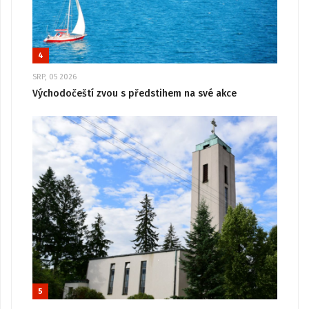
4
SRP, 05 2026
Východočeští zvou s předstihem na své akce
5