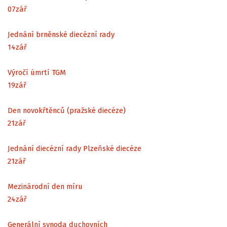
07
zář
Jednání brněnské diecézní rady
14
zář
Výročí úmrtí TGM
19
zář
Den novokřtěnců (pražské diecéze)
21
zář
Jednání diecézní rady Plzeňské diecéze
21
zář
Mezinárodní den míru
24
zář
Generální synoda duchovních