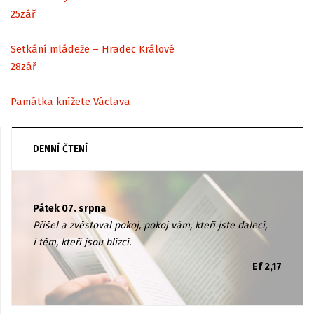
25
zář
Setkání mládeže – Hradec Králové
28
zář
Památka knížete Václava
DENNÍ ČTENÍ
Pátek 07. srpna
Přišel a zvěstoval pokoj, pokoj vám, kteří jste dalecí,
i těm, kteří jsou blízcí.
Ef 2,17