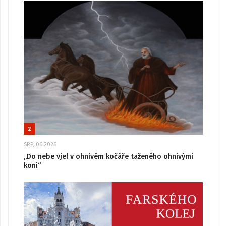
2
SRP, 06 2026
„Do nebe vjel v ohnivém kočáře taženého ohnivými
koni“