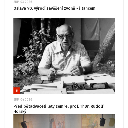
SRP, 03 2026
Oslava 90. výročí zavěšení zvonů - i tancem!
6
SRP, 04 2026
Před pětadvaceti lety zemřel prof. ThDr. Rudolf
Horský