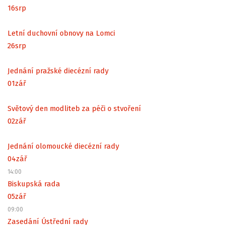
16
srp
Letní duchovní obnovy na Lomci
26
srp
Jednání pražské diecézní rady
01
zář
Světový den modliteb za péči o stvoření
02
zář
Jednání olomoucké diecézní rady
04
zář
14:00
Biskupská rada
05
zář
09:00
Zasedání Ústřední rady