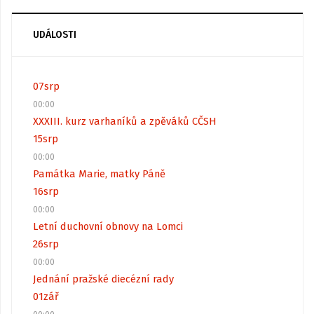
UDÁLOSTI
07
srp
00:00
XXXIII. kurz varhaníků a zpěváků CČSH
15
srp
00:00
Památka Marie, matky Páně
16
srp
00:00
Letní duchovní obnovy na Lomci
26
srp
00:00
Jednání pražské diecézní rady
01
zář