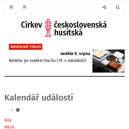
KAZATELSKÝ CYKLUS
neděle 9. srpna
Neděle po svatém Duchu (19. v mezidobí)
Kalendář událostí
Rok
Měsíc