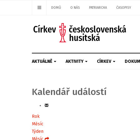
DOMŮ
O NÁS
PATRIARCHA
ČASOPISY
AKTUÁLNĚ
AKTIVITY
CÍRKEV
DOKUM
Kalendář událostí
Rok
Měsíc
Týden
Měsíc