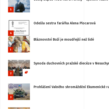
5
Odešla sestra farářka Alena Plocarová
6
Bláznovství Boží je moudřejší než lidé
1
Synoda duchovních pražské diecéze v Nesuchy
2
Prohlášení Valného shromáždění Ekumenické rady
3