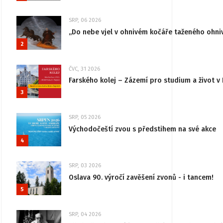
SRP, 06 2026
„Do nebe vjel v ohnivém kočáře taženého ohni
2
ČVC, 31 2026
Farského kolej – Zázemí pro studium a život v 
3
SRP, 05 2026
Východočeští zvou s předstihem na své akce
4
SRP, 03 2026
Oslava 90. výročí zavěšení zvonů - i tancem!
5
SRP, 04 2026