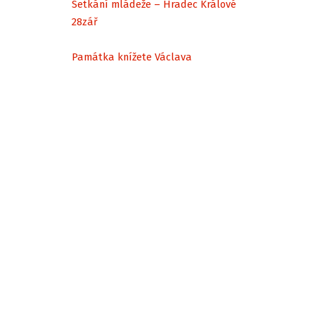
Setkání mládeže – Hradec Králové
28
zář
Památka knížete Václava