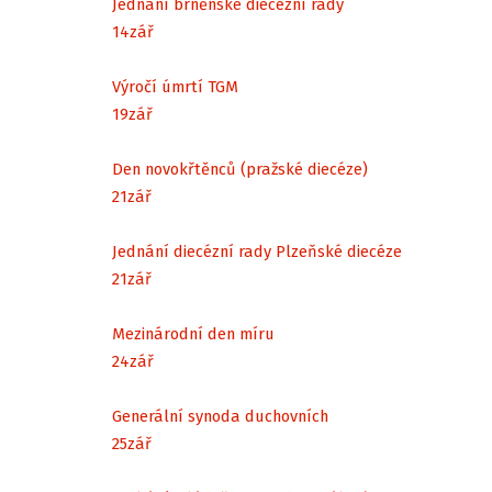
Jednání brněnské diecézní rady
14
zář
Výročí úmrtí TGM
19
zář
Den novokřtěnců (pražské diecéze)
21
zář
Jednání diecézní rady Plzeňské diecéze
21
zář
Mezinárodní den míru
24
zář
Generální synoda duchovních
25
zář