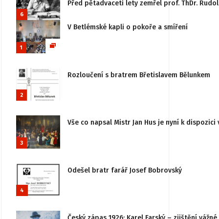
Před pětadvaceti lety zemřel prof. ThDr. Rudo
6
V Betlémské kapli o pokoře a smíření
1
Rozloučení s bratrem Břetislavem Bělunkem
2
Vše co napsal Mistr Jan Hus je nyní k dispozici 
3
Odešel bratr farář Josef Bobrovský
4
Český zápas 1926: Karel Farský – zjištění vážn