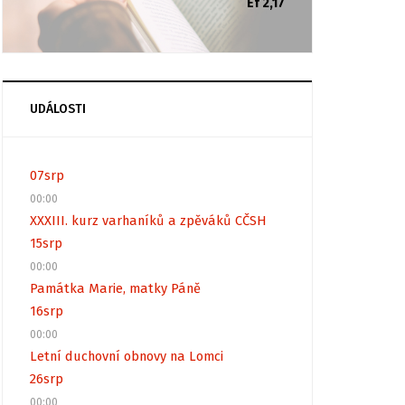
Ef 2,17
UDÁLOSTI
07
srp
00:00
XXXIII. kurz varhaníků a zpěváků CČSH
15
srp
00:00
Památka Marie, matky Páně
16
srp
00:00
Letní duchovní obnovy na Lomci
26
srp
00:00