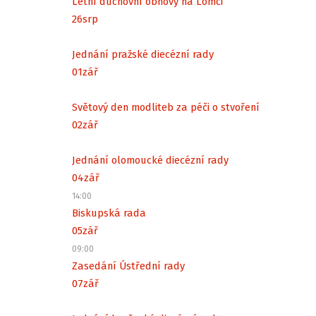
Letní duchovní obnovy na Lomci
26
srp
Jednání pražské diecézní rady
01
zář
Světový den modliteb za péči o stvoření
02
zář
Jednání olomoucké diecézní rady
04
zář
14:00
Biskupská rada
05
zář
09:00
Zasedání Ústřední rady
07
zář