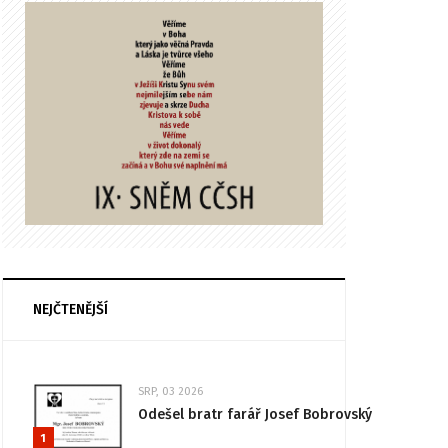
NEJČTENĚJŠÍ
SRP, 03 2026
Odešel bratr farář Josef Bobrovský
1