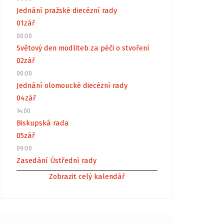
Jednání pražské diecézní rady
01
zář
00:00
Světový den modliteb za péči o stvoření
02
zář
00:00
Jednání olomoucké diecézní rady
04
zář
14:00
Biskupská rada
05
zář
09:00
Zasedání Ústřední rady
Zobrazit celý kalendář