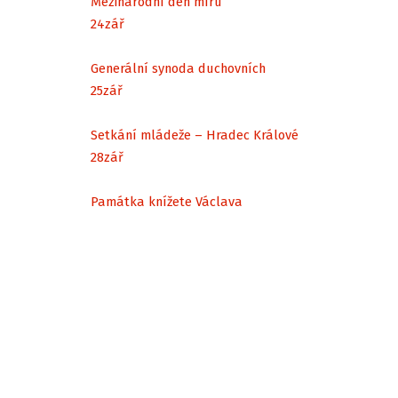
Mezinárodní den míru
24
zář
Generální synoda duchovních
25
zář
Setkání mládeže – Hradec Králové
28
zář
Památka knížete Václava