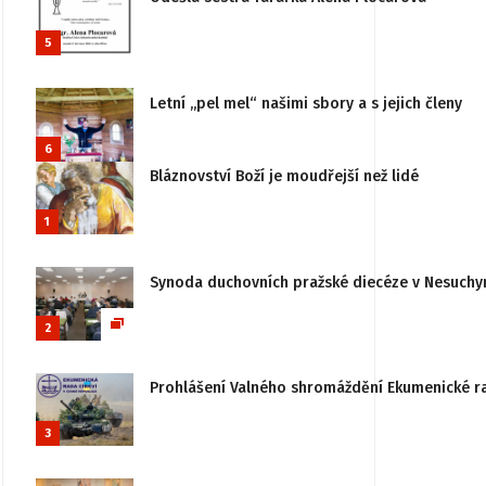
5
Letní „pel mel“ našimi sbory a s jejich členy
6
Bláznovství Boží je moudřejší než lidé
1
Synoda duchovních pražské diecéze v Nesuchy
2
Prohlášení Valného shromáždění Ekumenické rady
3