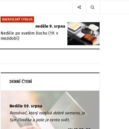
KAZATELSKÝ CYKLUS
neděle 9. srpna
Neděle po svatém Duchu (19. v
mezidobí)
DENNÍ ČTENÍ
Neděle 09. srpna
Rozsévač, který rozsívá dobré semeno, je
Syn člověka a pole je tento svět.