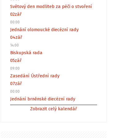
Světový den modliteb za péči o stvoření
02
zář
00:00
Jednání olomoucké diecézní rady
04
zář
14:00
Biskupská rada
05
zář
09:00
Zasedání Ústřední rady
07
zář
00:00
Jednání brněnské diecézní rady
Zobrazit celý kalendář