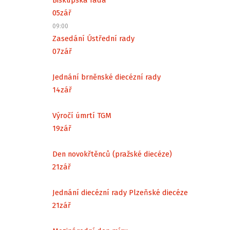
05
zář
09:00
Zasedání Ústřední rady
07
zář
Jednání brněnské diecézní rady
14
zář
Výročí úmrtí TGM
19
zář
Den novokřtěnců (pražské diecéze)
21
zář
Jednání diecézní rady Plzeňské diecéze
21
zář