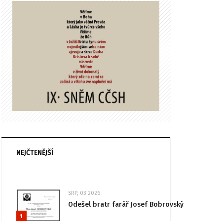
NEJČTENĚJŠÍ
SRP, 03 2026
Odešel bratr farář Josef Bobrovský
1