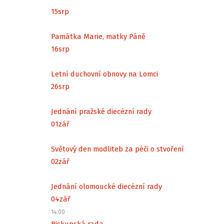
15
srp
Památka Marie, matky Páně
16
srp
Letní duchovní obnovy na Lomci
26
srp
Jednání pražské diecézní rady
01
zář
Světový den modliteb za péči o stvoření
02
zář
Jednání olomoucké diecézní rady
04
zář
14:00
Biskupská rada