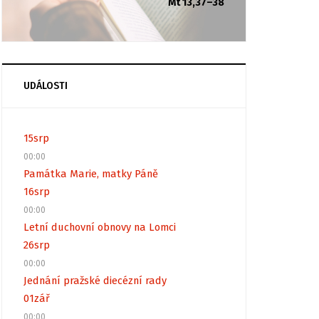
Mt 13,37–38
UDÁLOSTI
15
srp
00:00
Památka Marie, matky Páně
16
srp
00:00
Letní duchovní obnovy na Lomci
26
srp
00:00
Jednání pražské diecézní rady
01
zář
00:00