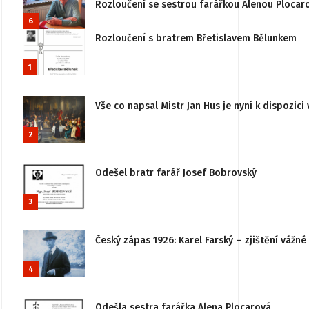
Rozloučení se sestrou farářkou Alenou Plocar
6
Rozloučení s bratrem Břetislavem Bělunkem
1
Vše co napsal Mistr Jan Hus je nyní k dispozici 
2
Odešel bratr farář Josef Bobrovský
3
Český zápas 1926: Karel Farský – zjištění vážn
4
Odešla sestra farářka Alena Plocarová