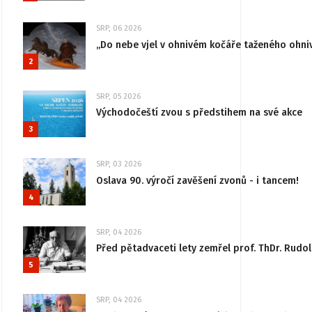
SRP, 06 2026
„Do nebe vjel v ohnivém kočáře taženého ohni
2
SRP, 05 2026
Východočeští zvou s předstihem na své akce
3
SRP, 03 2026
Oslava 90. výročí zavěšení zvonů - i tancem!
4
SRP, 04 2026
Před pětadvaceti lety zemřel prof. ThDr. Rudo
5
SRP, 04 2026