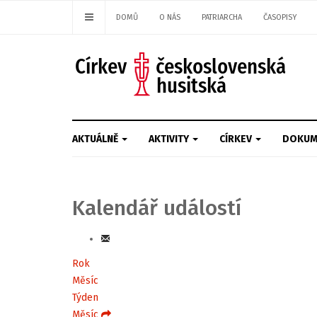
DOMŮ
O NÁS
PATRIARCHA
ČASOPISY
AKTUÁLNĚ
AKTIVITY
CÍRKEV
DOKUM
Kalendář událostí
Rok
Měsíc
Týden
Měsíc