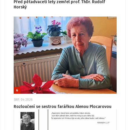
Před pětadvaceti lety zemřel prof. ThDr. Rudolf
Horský
6
SRP, 04 2026
Rozloučení se sestrou farářkou Alenou Plocarovou