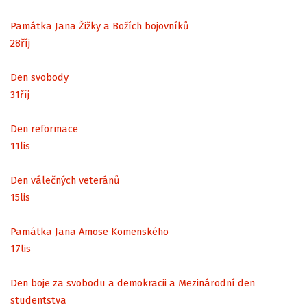
Památka Jana Žižky a Božích bojovníků
28
říj
Den svobody
31
říj
Den reformace
11
lis
Den válečných veteránů
15
lis
Památka Jana Amose Komenského
17
lis
Den boje za svobodu a demokracii a Mezinárodní den
studentstva