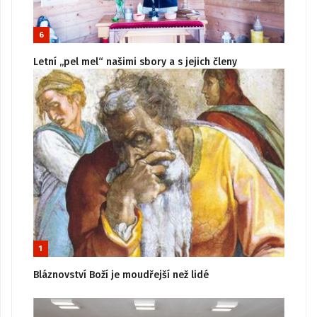
6
Letní „pel mel“ našimi sbory a s jejich členy
1
Bláznovství Boží je moudřejší než lidé