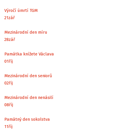
Výročí úmrtí TGM
21
zář
Mezinárodní den míru
28
zář
Památka knížete Václava
01
říj
Mezinárodní den seniorů
02
říj
Mezinárodní den nenásilí
08
říj
Památný den sokolstva
11
říj