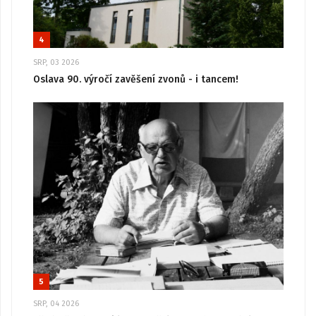
4
SRP, 03 2026
Oslava 90. výročí zavěšení zvonů - i tancem!
5
SRP, 04 2026