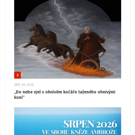
2
SRP, 06 2026
„Do nebe vjel v ohnivém kočáře taženého ohnivými
koni“