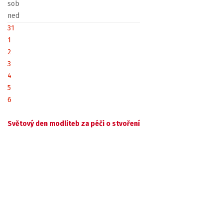
sob
ned
31
1
2
3
4
5
6
Světový den modliteb za péči o stvoření