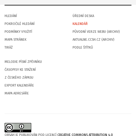
HLEDÁNÍ
ÚŘEDNÍ DESKA
POKROČILÉ HLEDÁNÍ
KALENDÁŘ
PODMÍNKY VYUŽITÍ
PŮVODNÍ VERZE WEBU (ARCHIV)
MAPA STRÁNEK
AKTUALNE.CCSH.CZ (ARCHIV)
TIRÁŽ
PODLE ŠTÍTKŮ
MELODIE PÍSNÍ ZPĚVNÍKU
ČASOPISY KE STAŽENÍ
Z ČESKÉHO ZÁPASU
EXPORT KALENDÁŘE
MAPA ADRESÁŘE
OBSAH JE PUBLIKOVÁN POD LICENCÍ
CREATIVE COMMONS ATTRIBUTION 4.0