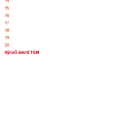
14
15
16
17
18
19
20
Výročí úmrtí TGM