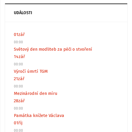
UDÁLOSTI
01
zář
00:00
Světový den modliteb za péči o stvoření
14
zář
00:00
Výročí úmrtí TGM
21
zář
00:00
Mezinárodní den míru
28
zář
00:00
Památka knížete Václava
01
říj
00:00