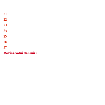
21
22
23
24
25
26
27
Mezinárodní den míru