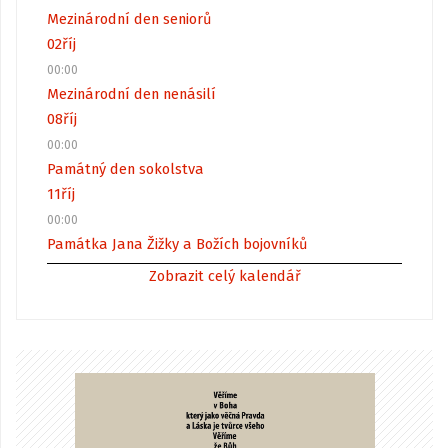
Mezinárodní den seniorů
02
říj
00:00
Mezinárodní den nenásilí
08
říj
00:00
Památný den sokolstva
11
říj
00:00
Památka Jana Žižky a Božích bojovníků
Zobrazit celý kalendář