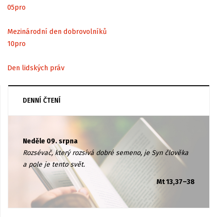
05
pro
Mezinárodní den dobrovolníků
10
pro
Den lidských práv
DENNÍ ČTENÍ
Neděle 09. srpna
Rozsévač, který rozsívá dobré semeno, je Syn člověka
a pole je tento svět.
Mt 13,37–38