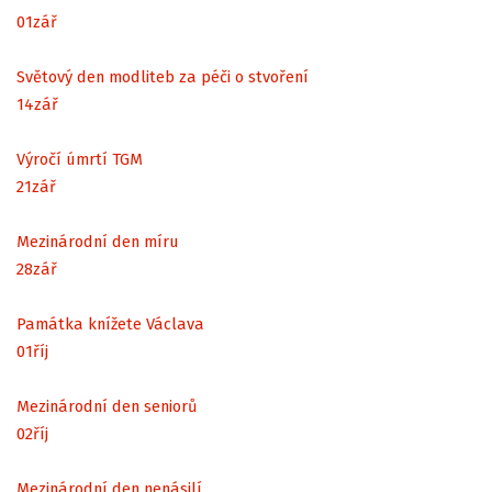
01
zář
Světový den modliteb za péči o stvoření
14
zář
Výročí úmrtí TGM
21
zář
Mezinárodní den míru
28
zář
Památka knížete Václava
01
říj
Mezinárodní den seniorů
02
říj
Mezinárodní den nenásilí