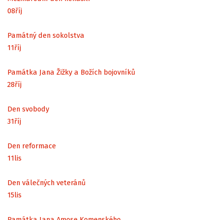
08
říj
Památný den sokolstva
11
říj
Památka Jana Žižky a Božích bojovníků
28
říj
Den svobody
31
říj
Den reformace
11
lis
Den válečných veteránů
15
lis
Památka Jana Amose Komenského