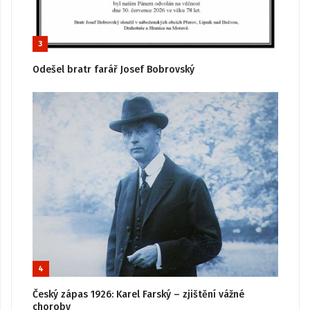
3
Odešel bratr farář Josef Bobrovský
4
Český zápas 1926: Karel Farský – zjištění vážné
choroby