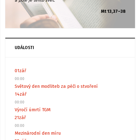
a pole je tento svět.
Mt 13,37–38
UDÁLOSTI
01
zář
00:00
Světový den modliteb za péči o stvoření
14
zář
00:00
Výročí úmrtí TGM
21
zář
00:00
Mezinárodní den míru