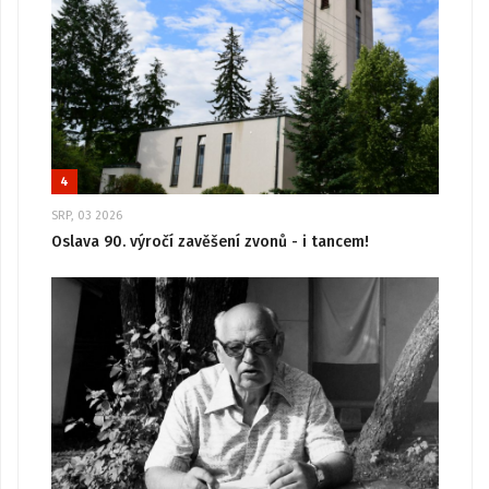
4
SRP, 03 2026
Oslava 90. výročí zavěšení zvonů - i tancem!