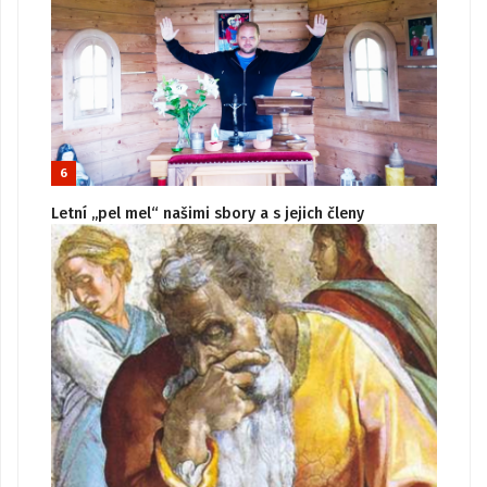
6
Letní „pel mel“ našimi sbory a s jejich členy