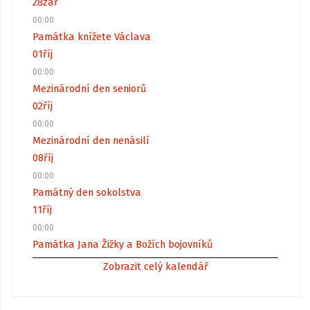
28
zář
00:00
Památka knížete Václava
01
říj
00:00
Mezinárodní den seniorů
02
říj
00:00
Mezinárodní den nenásilí
08
říj
00:00
Památný den sokolstva
11
říj
00:00
Památka Jana Žižky a Božích bojovníků
Zobrazit celý kalendář