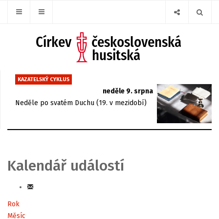
KAZATELSKÝ CYKLUS
neděle 9. srpna
Neděle po svatém Duchu (19. v mezidobí)
Kalendář událostí
Rok
Měsíc