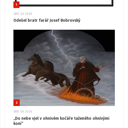
1
SRP, 03 2026
Odešel bratr farář Josef Bobrovský
2
SRP, 06 2026
„Do nebe vjel v ohnivém kočáře taženého ohnivými
koni“