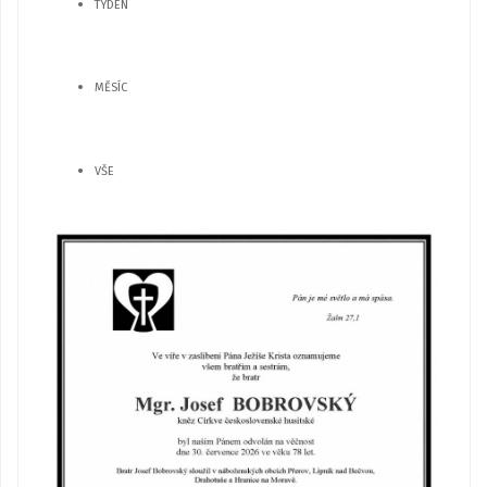
TÝDEN
MĚSÍC
VŠE