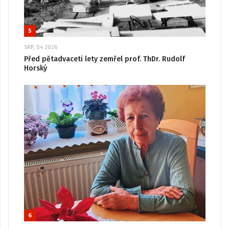
5
SRP, 04 2026
Před pětadvaceti lety zemřel prof. ThDr. Rudolf
Horský
6