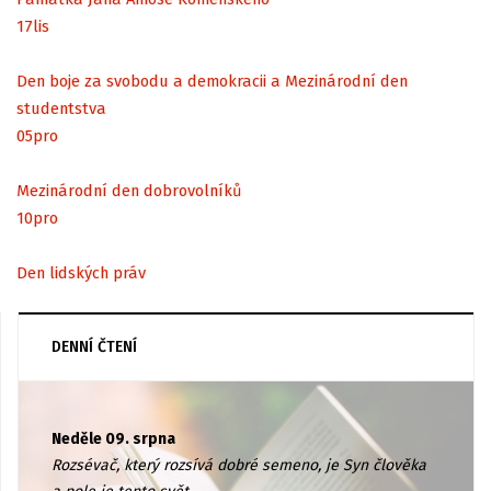
17
lis
Den boje za svobodu a demokracii a Mezinárodní den
studentstva
05
pro
Mezinárodní den dobrovolníků
10
pro
Den lidských práv
DENNÍ ČTENÍ
Neděle 09. srpna
Rozsévač, který rozsívá dobré semeno, je Syn člověka