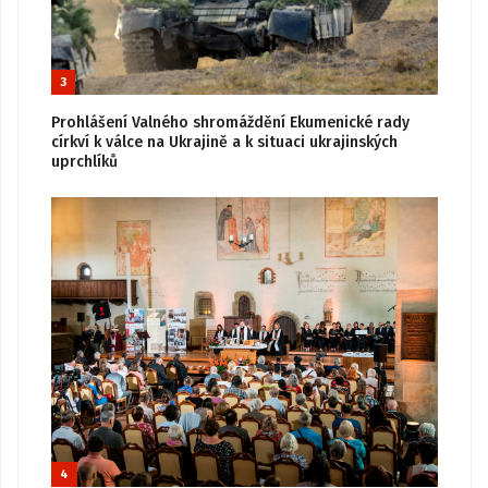
3
Prohlášení Valného shromáždění Ekumenické rady
církví k válce na Ukrajině a k situaci ukrajinských
uprchlíků
4