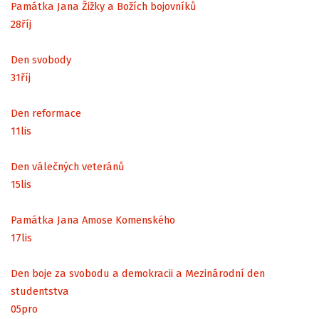
Památka Jana Žižky a Božích bojovníků
28
říj
Den svobody
31
říj
Den reformace
11
lis
Den válečných veteránů
15
lis
Památka Jana Amose Komenského
17
lis
Den boje za svobodu a demokracii a Mezinárodní den
studentstva
05
pro