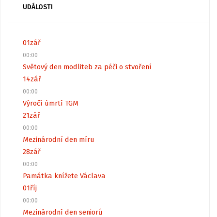
UDÁLOSTI
01
zář
00:00
Světový den modliteb za péči o stvoření
14
zář
00:00
Výročí úmrtí TGM
21
zář
00:00
Mezinárodní den míru
28
zář
00:00
Památka knížete Václava
01
říj
00:00
Mezinárodní den seniorů