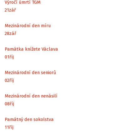
Výročí úmrtí TGM
21
zář
Mezinárodní den míru
28
zář
Památka knížete Václava
01
říj
Mezinárodní den seniorů
02
říj
Mezinárodní den nenásilí
08
říj
Památný den sokolstva
11
říj