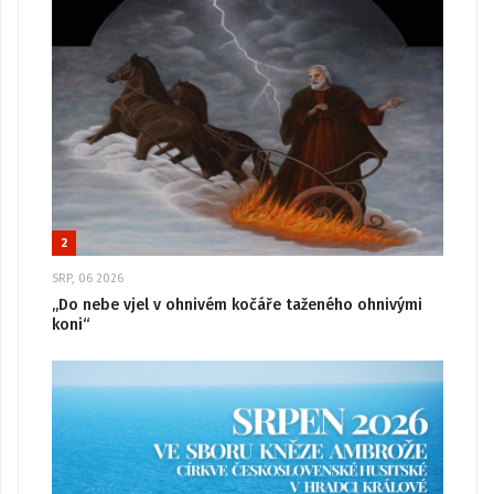
2
SRP, 06 2026
„Do nebe vjel v ohnivém kočáře taženého ohnivými
koni“