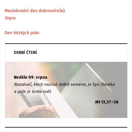
Mezinárodní den dobrovolníků
10
pro
Den lidských práv
DENNÍ ČTENÍ
Neděle 09. srpna
Rozsévač, který rozsívá dobré semeno, je Syn člověka
a pole je tento svět.
Mt 13,37–38