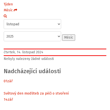
Týden
Měsíc
Měsíc
čtvrtek, 14. listopad 2024
Nebyly nalezeny žádné události
Nadcházející události
01
zář
Světový den modliteb za péči o stvoření
14
zář