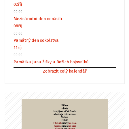
02
říj
00:00
Mezinárodní den nenásilí
08
říj
00:00
Památný den sokolstva
11
říj
00:00
Památka Jana Žižky a Božích bojovníků
Zobrazit celý kalendář