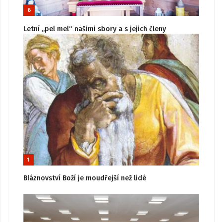
6
Letní „pel mel“ našimi sbory a s jejich členy
1
Bláznovství Boží je moudřejší než lidé