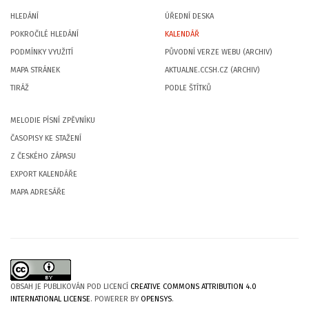
HLEDÁNÍ
ÚŘEDNÍ DESKA
POKROČILÉ HLEDÁNÍ
KALENDÁŘ
PODMÍNKY VYUŽITÍ
PŮVODNÍ VERZE WEBU (ARCHIV)
MAPA STRÁNEK
AKTUALNE.CCSH.CZ (ARCHIV)
TIRÁŽ
PODLE ŠTÍTKŮ
MELODIE PÍSNÍ ZPĚVNÍKU
ČASOPISY KE STAŽENÍ
Z ČESKÉHO ZÁPASU
EXPORT KALENDÁŘE
MAPA ADRESÁŘE
OBSAH JE PUBLIKOVÁN POD LICENCÍ
CREATIVE COMMONS ATTRIBUTION 4.0
INTERNATIONAL LICENSE
. POWERER BY
OPENSYS
.