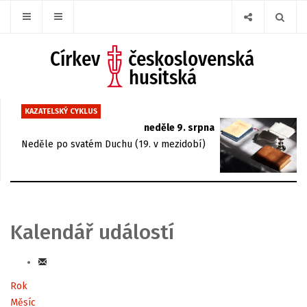
KAZATELSKÝ CYKLUS
neděle 9. srpna
Neděle po svatém Duchu (19. v mezidobí)
Kalendář událostí
Rok
Měsíc