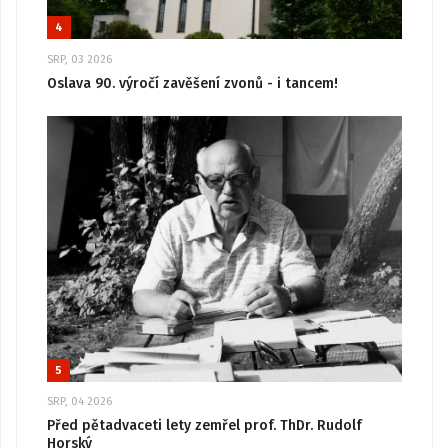
4
SRP, 03 2026
Oslava 90. výročí zavěšení zvonů - i tancem!
5
SRP, 04 2026
Před pětadvaceti lety zemřel prof. ThDr. Rudolf
Horský