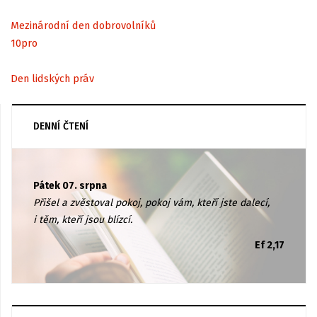
Mezinárodní den dobrovolníků
10
pro
Den lidských práv
DENNÍ ČTENÍ
Pátek 07. srpna
Přišel a zvěstoval pokoj, pokoj vám, kteří jste dalecí,
i těm, kteří jsou blízcí.
Ef 2,17