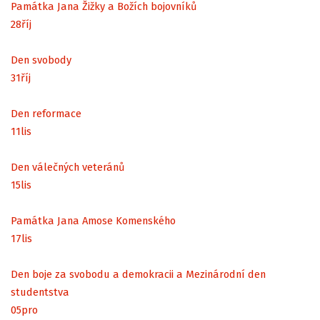
Památka Jana Žižky a Božích bojovníků
28
říj
Den svobody
31
říj
Den reformace
11
lis
Den válečných veteránů
15
lis
Památka Jana Amose Komenského
17
lis
Den boje za svobodu a demokracii a Mezinárodní den
studentstva
05
pro