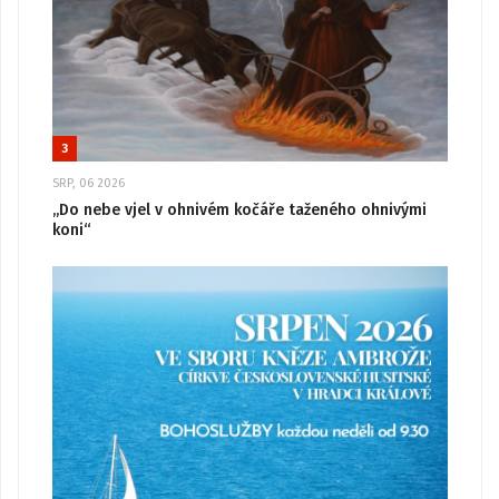
3
SRP, 06 2026
„Do nebe vjel v ohnivém kočáře taženého ohnivými
koni“