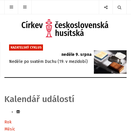
KAZATELSKÝ CYKLUS
neděle 9. srpna
Neděle po svatém Duchu (19. v mezidobí)
Kalendář událostí
Rok
Měsíc