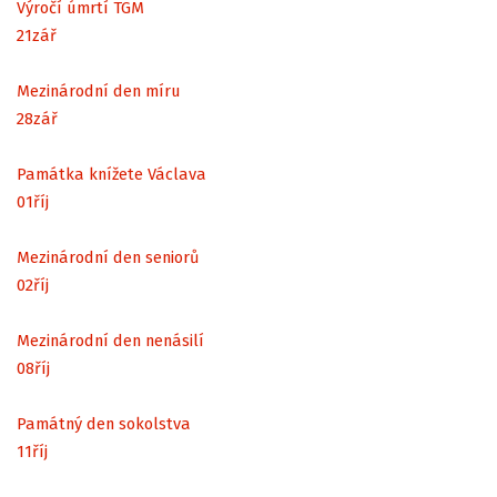
Výročí úmrtí TGM
21
zář
Mezinárodní den míru
28
zář
Památka knížete Václava
01
říj
Mezinárodní den seniorů
02
říj
Mezinárodní den nenásilí
08
říj
Památný den sokolstva
11
říj