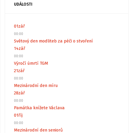
UDÁLOSTI
01
zář
00:00
Světový den modliteb za péči o stvoření
14
zář
00:00
Výročí úmrtí TGM
21
zář
00:00
Mezinárodní den míru
28
zář
00:00
Památka knížete Václava
01
říj
00:00
Mezinárodní den seniorů