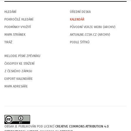
HLEDÁNÍ
ÚŘEDNÍ DESKA
POKROČILÉ HLEDÁNÍ
KALENDÁŘ
PODMÍNKY VYUŽITÍ
PŮVODNÍ VERZE WEBU (ARCHIV)
MAPA STRÁNEK
AKTUALNE.CCSH.CZ (ARCHIV)
TIRÁŽ
PODLE ŠTÍTKŮ
MELODIE PÍSNÍ ZPĚVNÍKU
ČASOPISY KE STAŽENÍ
Z ČESKÉHO ZÁPASU
EXPORT KALENDÁŘE
MAPA ADRESÁŘE
OBSAH JE PUBLIKOVÁN POD LICENCÍ
CREATIVE COMMONS ATTRIBUTION 4.0