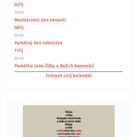
02
říj
00:00
Mezinárodní den nenásilí
08
říj
00:00
Památný den sokolstva
11
říj
00:00
Památka Jana Žižky a Božích bojovníků
Zobrazit celý kalendář