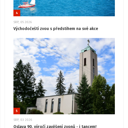
4
SRP, 05 2026
Východočeští zvou s předstihem na své akce
5
SRP, 03 2026
Oslava 90. výročí zavěšení zvonů - i tancem!