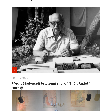
6
SRP, 04 2026
Před pětadvaceti lety zemřel prof. ThDr. Rudolf
Horský