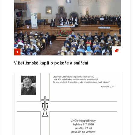
1
V Betlémské kapli o pokoře a smíření