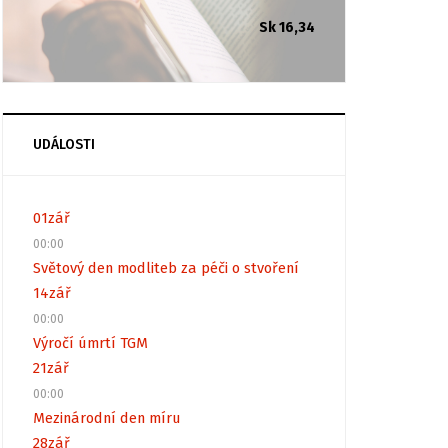
Sk 16,34
UDÁLOSTI
01
zář
00:00
Světový den modliteb za péči o stvoření
14
zář
00:00
Výročí úmrtí TGM
21
zář
00:00
Mezinárodní den míru
28
zář