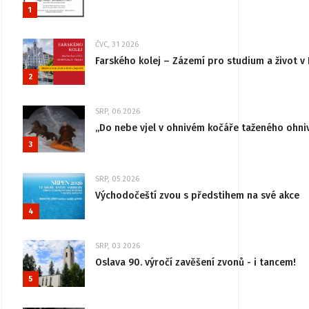
1
ČVC, 31 2026
Farského kolej – Zázemí pro studium a život v 
2
SRP, 06 2026
„Do nebe vjel v ohnivém kočáře taženého ohni
3
SRP, 05 2026
Východočeští zvou s předstihem na své akce
4
SRP, 03 2026
Oslava 90. výročí zavěšení zvonů - i tancem!
5