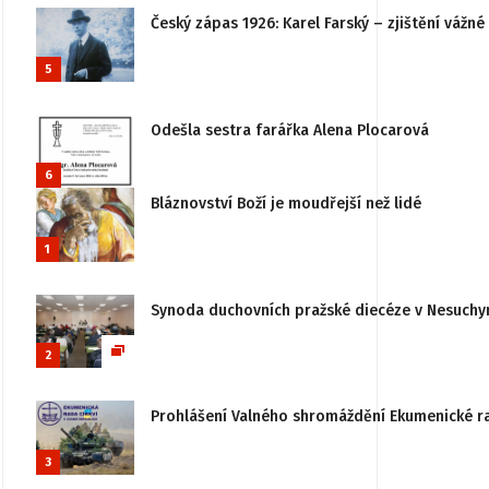
Český zápas 1926: Karel Farský – zjištění vážn
5
Odešla sestra farářka Alena Plocarová
6
Bláznovství Boží je moudřejší než lidé
1
Synoda duchovních pražské diecéze v Nesuchy
2
Prohlášení Valného shromáždění Ekumenické rady
3