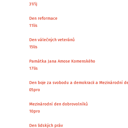
31
říj
Den reformace
11
lis
Den válečných veteránů
15
lis
Památka Jana Amose Komenského
17
lis
Den boje za svobodu a demokracii a Mezinárodní d
05
pro
Mezinárodní den dobrovolníků
10
pro
Den lidských práv