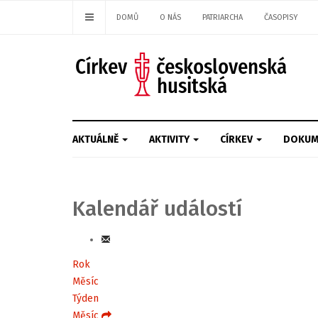
DOMŮ
O NÁS
PATRIARCHA
ČASOPISY
AKTUÁLNĚ
AKTIVITY
CÍRKEV
DOKUM
Kalendář událostí
Rok
Měsíc
Týden
Měsíc