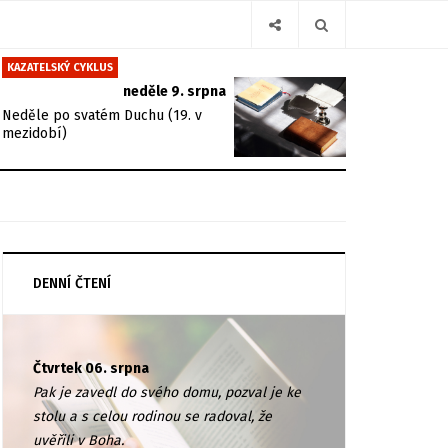
KAZATELSKÝ CYKLUS
neděle 9. srpna
Neděle po svatém Duchu (19. v
mezidobí)
DENNÍ ČTENÍ
Čtvrtek 06. srpna
Pak je zavedl do svého domu, pozval je ke
stolu a s celou rodinou se radoval, že
uvěřili v Boha.