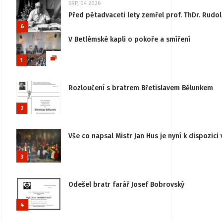
SRP, 04 2026
Před pětadvaceti lety zemřel prof. ThDr. Rudo
6
V Betlémské kapli o pokoře a smíření
1
Rozloučení s bratrem Břetislavem Bělunkem
2
Vše co napsal Mistr Jan Hus je nyní k dispozici 
3
Odešel bratr farář Josef Bobrovský
4