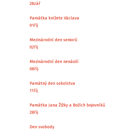
28
zář
Památka knížete Václava
01
říj
Mezinárodní den seniorů
02
říj
Mezinárodní den nenásilí
08
říj
Památný den sokolstva
11
říj
Památka Jana Žižky a Božích bojovníků
28
říj
Den svobody