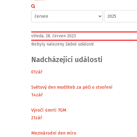
středa, 28. červen 2023
Nebyly nalezeny žádné události
Nadcházející události
01
zář
Světový den modliteb za péči o stvoření
14
zář
Výročí úmrtí TGM
21
zář
Mezinárodní den míru