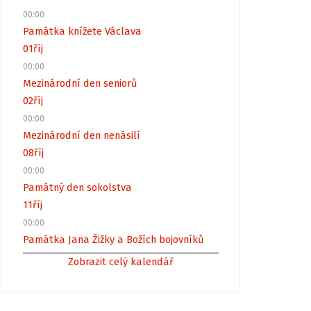
00:00
Památka knížete Václava
01
říj
00:00
Mezinárodní den seniorů
02
říj
00:00
Mezinárodní den nenásilí
08
říj
00:00
Památný den sokolstva
11
říj
00:00
Památka Jana Žižky a Božích bojovníků
Zobrazit celý kalendář