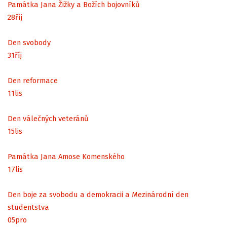
Památka Jana Žižky a Božích bojovníků
28
říj
Den svobody
31
říj
Den reformace
11
lis
Den válečných veteránů
15
lis
Památka Jana Amose Komenského
17
lis
Den boje za svobodu a demokracii a Mezinárodní den
studentstva
05
pro