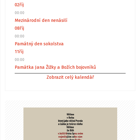
02
říj
00:00
Mezinárodní den nenásilí
08
říj
00:00
Památný den sokolstva
11
říj
00:00
Památka Jana Žižky a Božích bojovníků
Zobrazit celý kalendář