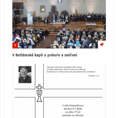
1
V Betlémské kapli o pokoře a smíření