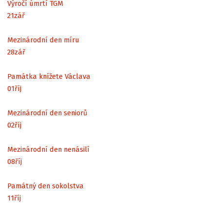
Výročí úmrtí TGM
21
zář
Mezinárodní den míru
28
zář
Památka knížete Václava
01
říj
Mezinárodní den seniorů
02
říj
Mezinárodní den nenásilí
08
říj
Památný den sokolstva
11
říj