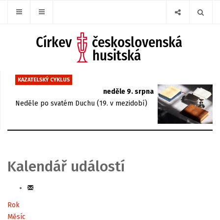
KAZATELSKÝ CYKLUS
neděle 9. srpna
Neděle po svatém Duchu (19. v mezidobí)
Kalendář událostí
Rok
Měsíc