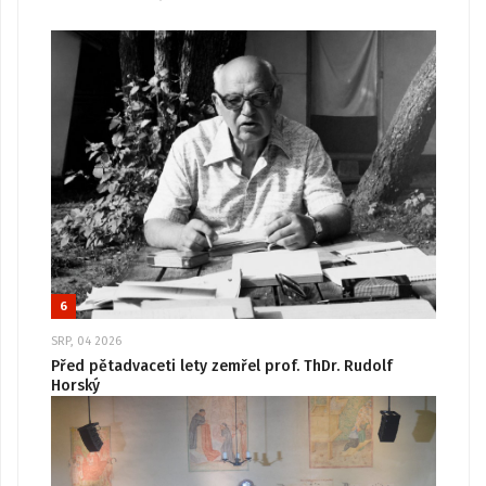
6
SRP, 04 2026
Před pětadvaceti lety zemřel prof. ThDr. Rudolf
Horský