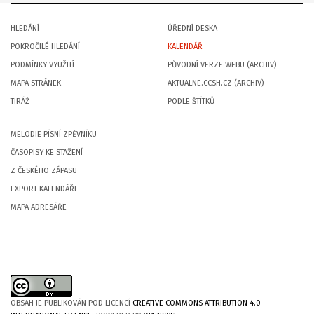
HLEDÁNÍ
ÚŘEDNÍ DESKA
POKROČILÉ HLEDÁNÍ
KALENDÁŘ
PODMÍNKY VYUŽITÍ
PŮVODNÍ VERZE WEBU (ARCHIV)
MAPA STRÁNEK
AKTUALNE.CCSH.CZ (ARCHIV)
TIRÁŽ
PODLE ŠTÍTKŮ
MELODIE PÍSNÍ ZPĚVNÍKU
ČASOPISY KE STAŽENÍ
Z ČESKÉHO ZÁPASU
EXPORT KALENDÁŘE
MAPA ADRESÁŘE
OBSAH JE PUBLIKOVÁN POD LICENCÍ
CREATIVE COMMONS ATTRIBUTION 4.0