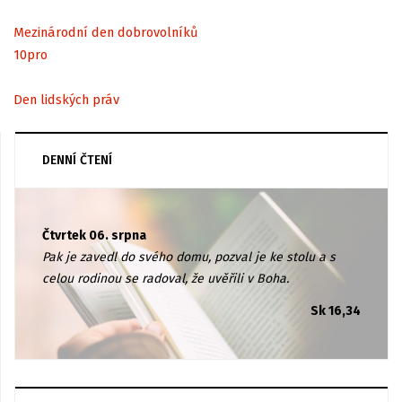
Mezinárodní den dobrovolníků
10
pro
Den lidských práv
DENNÍ ČTENÍ
Čtvrtek 06. srpna
Pak je zavedl do svého domu, pozval je ke stolu a s
celou rodinou se radoval, že uvěřili v Boha.
Sk 16,34