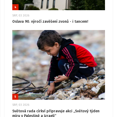
4
SRP, 03 2026
Oslava 90. výročí zavěšení zvonů - i tancem!
5
SRP, 03 2026
Světová rada církví připravuje akci „Světový týden
míru v Palestině a Izraeli“