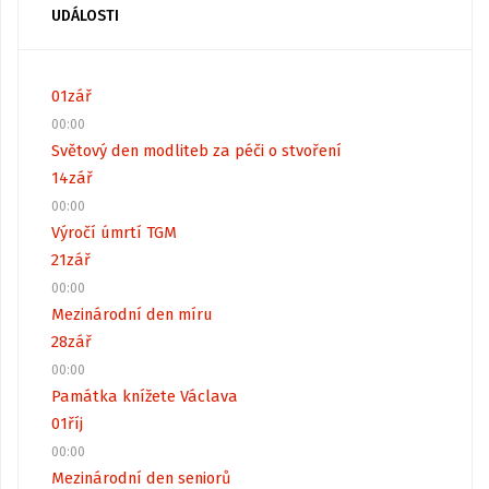
UDÁLOSTI
01
zář
00:00
Světový den modliteb za péči o stvoření
14
zář
00:00
Výročí úmrtí TGM
21
zář
00:00
Mezinárodní den míru
28
zář
00:00
Památka knížete Václava
01
říj
00:00
Mezinárodní den seniorů