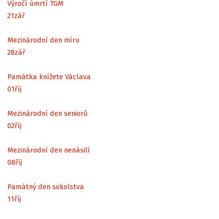
Výročí úmrtí TGM
21
zář
Mezinárodní den míru
28
zář
Památka knížete Václava
01
říj
Mezinárodní den seniorů
02
říj
Mezinárodní den nenásilí
08
říj
Památný den sokolstva
11
říj