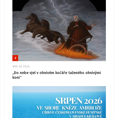
2
SRP, 06 2026
„Do nebe vjel v ohnivém kočáře taženého ohnivými
koni“