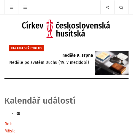
KAZATELSKÝ CYKLUS
neděle 9. srpna
Neděle po svatém Duchu (19. v mezidobí)
Kalendář událostí
Rok
Měsíc