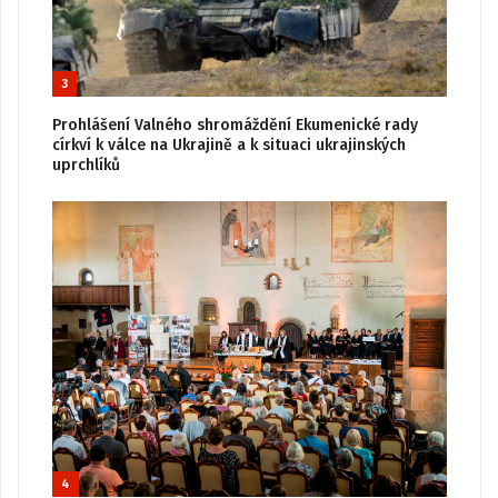
3
Prohlášení Valného shromáždění Ekumenické rady
církví k válce na Ukrajině a k situaci ukrajinských
uprchlíků
4