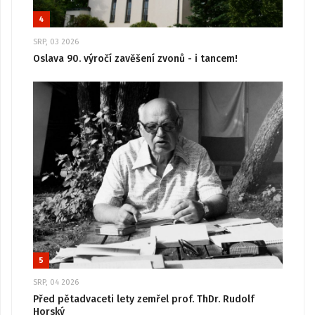
4
SRP, 03 2026
Oslava 90. výročí zavěšení zvonů - i tancem!
5
SRP, 04 2026
Před pětadvaceti lety zemřel prof. ThDr. Rudolf
Horský