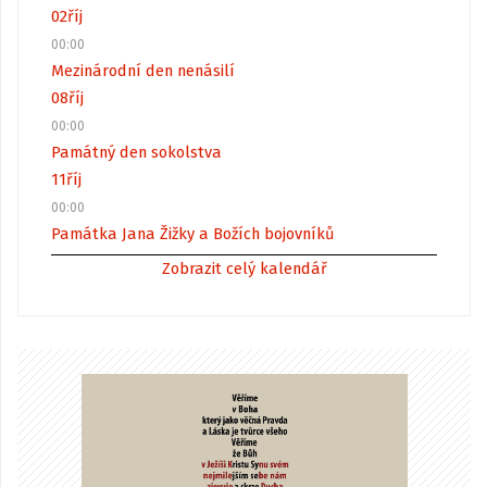
02
říj
00:00
Mezinárodní den nenásilí
08
říj
00:00
Památný den sokolstva
11
říj
00:00
Památka Jana Žižky a Božích bojovníků
Zobrazit celý kalendář