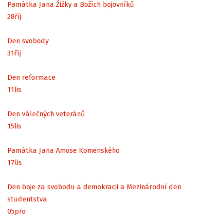
Památka Jana Žižky a Božích bojovníků
28
říj
Den svobody
31
říj
Den reformace
11
lis
Den válečných veteránů
15
lis
Památka Jana Amose Komenského
17
lis
Den boje za svobodu a demokracii a Mezinárodní den
studentstva
05
pro