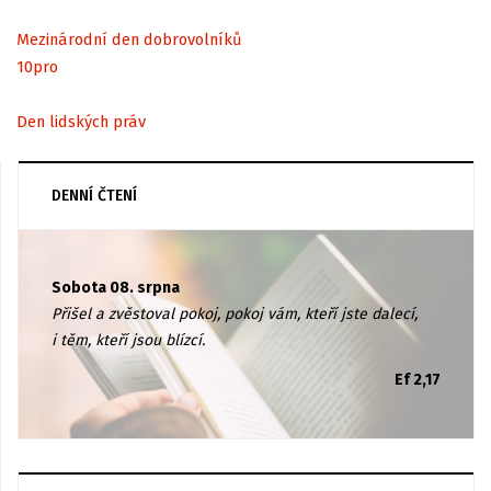
Mezinárodní den dobrovolníků
10
pro
Den lidských práv
DENNÍ ČTENÍ
Sobota 08. srpna
Přišel a zvěstoval pokoj, pokoj vám, kteří jste dalecí,
i těm, kteří jsou blízcí.
Ef 2,17