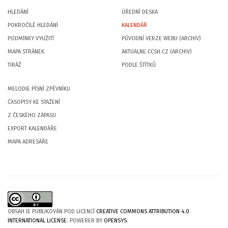
HLEDÁNÍ
ÚŘEDNÍ DESKA
POKROČILÉ HLEDÁNÍ
KALENDÁŘ
PODMÍNKY VYUŽITÍ
PŮVODNÍ VERZE WEBU (ARCHIV)
MAPA STRÁNEK
AKTUALNE.CCSH.CZ (ARCHIV)
TIRÁŽ
PODLE ŠTÍTKŮ
MELODIE PÍSNÍ ZPĚVNÍKU
ČASOPISY KE STAŽENÍ
Z ČESKÉHO ZÁPASU
EXPORT KALENDÁŘE
MAPA ADRESÁŘE
OBSAH JE PUBLIKOVÁN POD LICENCÍ
CREATIVE COMMONS ATTRIBUTION 4.0
INTERNATIONAL LICENSE
. POWERER BY
OPENSYS
.