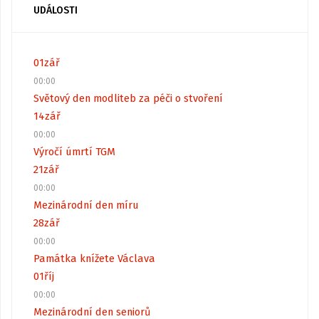
UDÁLOSTI
01
zář
00:00
Světový den modliteb za péči o stvoření
14
zář
00:00
Výročí úmrtí TGM
21
zář
00:00
Mezinárodní den míru
28
zář
00:00
Památka knížete Václava
01
říj
00:00
Mezinárodní den seniorů