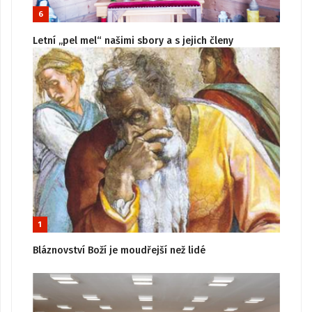
6
Letní „pel mel“ našimi sbory a s jejich členy
1
Bláznovství Boží je moudřejší než lidé