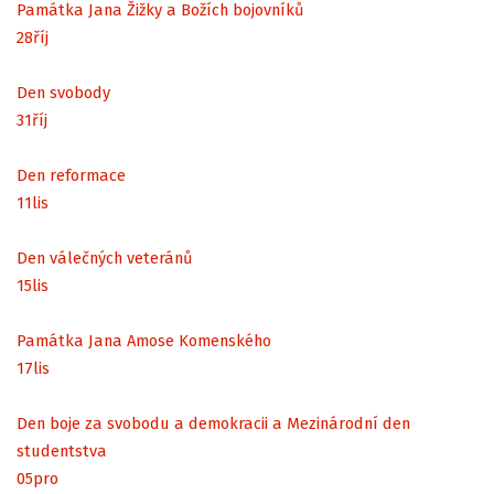
Památka Jana Žižky a Božích bojovníků
28
říj
Den svobody
31
říj
Den reformace
11
lis
Den válečných veteránů
15
lis
Památka Jana Amose Komenského
17
lis
Den boje za svobodu a demokracii a Mezinárodní den
studentstva
05
pro