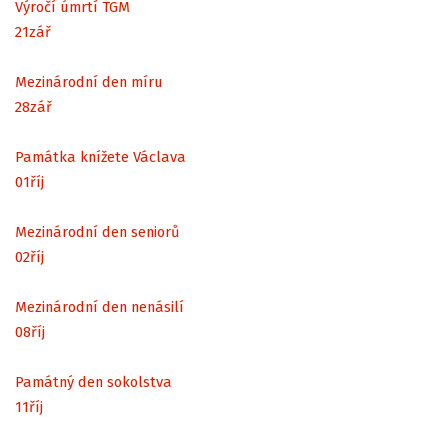
Výročí úmrtí TGM
21
zář
Mezinárodní den míru
28
zář
Památka knížete Václava
01
říj
Mezinárodní den seniorů
02
říj
Mezinárodní den nenásilí
08
říj
Památný den sokolstva
11
říj