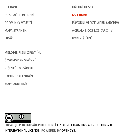
HLEDÁNÍ
ÚŘEDNÍ DESKA
POKROČILÉ HLEDÁNÍ
KALENDÁŘ
PODMÍNKY VYUŽITÍ
PŮVODNÍ VERZE WEBU (ARCHIV)
MAPA STRÁNEK
AKTUALNE.CCSH.CZ (ARCHIV)
TIRÁŽ
PODLE ŠTÍTKŮ
MELODIE PÍSNÍ ZPĚVNÍKU
ČASOPISY KE STAŽENÍ
Z ČESKÉHO ZÁPASU
EXPORT KALENDÁŘE
MAPA ADRESÁŘE
OBSAH JE PUBLIKOVÁN POD LICENCÍ
CREATIVE COMMONS ATTRIBUTION 4.0
INTERNATIONAL LICENSE
. POWERER BY
OPENSYS
.