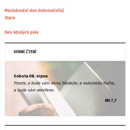
Mezinárodní den dobrovolníků
10
pro
Den lidských práv
DENNÍ ČTENÍ
Sobota 08. srpna
Proste, a bude vám dáno; hledejte, a naleznete; tlučte,
a bude vám otevřeno.
Mt 7,7