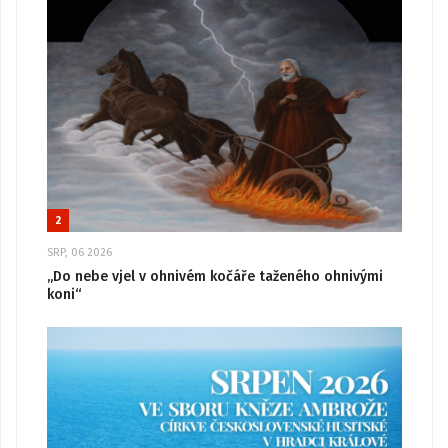
2
SRP, 06 2026
„Do nebe vjel v ohnivém kočáře taženého ohnivými
koni“