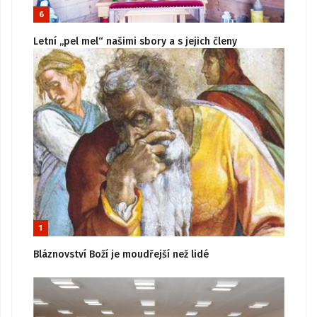
6
Letní „pel mel“ našimi sbory a s jejich členy
1
Bláznovství Boží je moudřejší než lidé