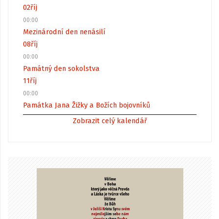
02
říj
00:00
Mezinárodní den nenásilí
08
říj
00:00
Památný den sokolstva
11
říj
00:00
Památka Jana Žižky a Božích bojovníků
Zobrazit celý kalendář