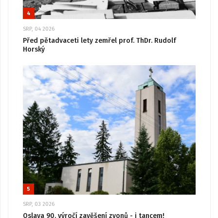
4
SRP, 04 2026
Před pětadvaceti lety zemřel prof. ThDr. Rudolf
Horský
5
SRP, 03 2026
Oslava 90. výročí zavěšení zvonů - i tancem!