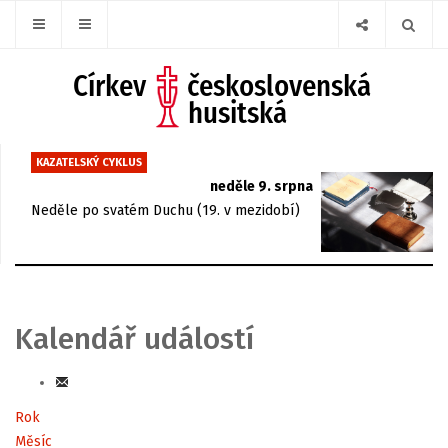
KAZATELSKÝ CYKLUS
neděle 9. srpna
Neděle po svatém Duchu (19. v mezidobí)
Kalendář událostí
Rok
Měsíc