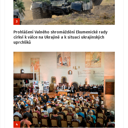
3
Prohlášení Valného shromáždění Ekumenické rady
církví k válce na Ukrajině a k situaci ukrajinských
uprchlíků
4