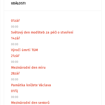
UDÁLOSTI
01
zář
00:00
Světový den modliteb za péči o stvoření
14
zář
00:00
Výročí úmrtí TGM
21
zář
00:00
Mezinárodní den míru
28
zář
00:00
Památka knížete Václava
01
říj
00:00
Mezinárodní den seniorů