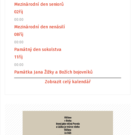
Mezinárodní den seniorů
02
říj
00:00
Mezinárodní den nenásilí
08
říj
00:00
Památný den sokolstva
11
říj
00:00
Památka Jana Žižky a Božích bojovníků
Zobrazit celý kalendář