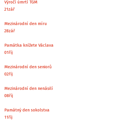
Výročí úmrtí TGM
21
zář
Mezinárodní den míru
28
zář
Památka knížete Václava
01
říj
Mezinárodní den seniorů
02
říj
Mezinárodní den nenásilí
08
říj
Památný den sokolstva
11
říj