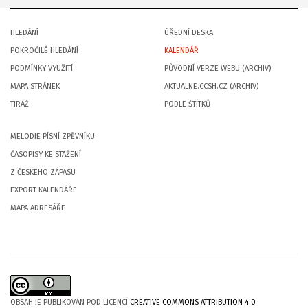
HLEDÁNÍ
ÚŘEDNÍ DESKA
POKROČILÉ HLEDÁNÍ
KALENDÁŘ
PODMÍNKY VYUŽITÍ
PŮVODNÍ VERZE WEBU (ARCHIV)
MAPA STRÁNEK
AKTUALNE.CCSH.CZ (ARCHIV)
TIRÁŽ
PODLE ŠTÍTKŮ
MELODIE PÍSNÍ ZPĚVNÍKU
ČASOPISY KE STAŽENÍ
Z ČESKÉHO ZÁPASU
EXPORT KALENDÁŘE
MAPA ADRESÁŘE
OBSAH JE PUBLIKOVÁN POD LICENCÍ
CREATIVE COMMONS ATTRIBUTION 4.0