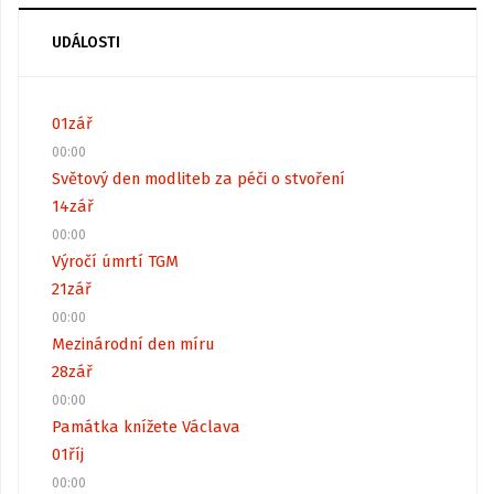
UDÁLOSTI
01
zář
00:00
Světový den modliteb za péči o stvoření
14
zář
00:00
Výročí úmrtí TGM
21
zář
00:00
Mezinárodní den míru
28
zář
00:00
Památka knížete Václava
01
říj
00:00