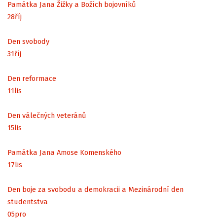
Památka Jana Žižky a Božích bojovníků
28
říj
Den svobody
31
říj
Den reformace
11
lis
Den válečných veteránů
15
lis
Památka Jana Amose Komenského
17
lis
Den boje za svobodu a demokracii a Mezinárodní den
studentstva
05
pro