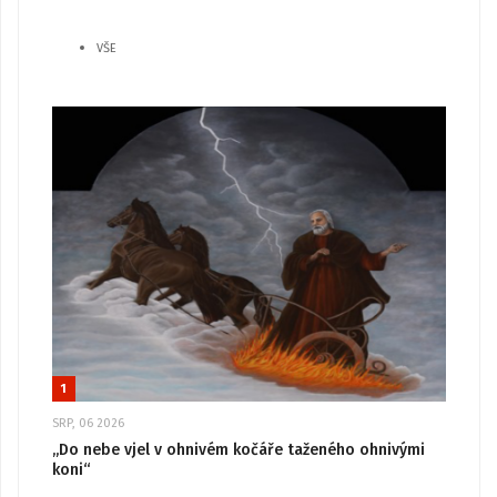
VŠE
1
SRP, 06 2026
„Do nebe vjel v ohnivém kočáře taženého ohnivými
koni“