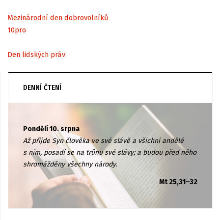
Mezinárodní den dobrovolníků
10
pro
Den lidských práv
DENNÍ ČTENÍ
Pondělí 10. srpna
Až přijde Syn člověka ve své slávě a všichni andělé
s ním, posadí se na trůnu své slávy; a budou před něho
shromážděny všechny národy.
Mt 25,31–32