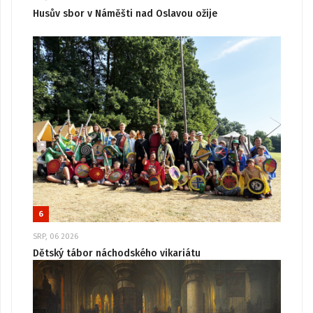
Husův sbor v Náměšti nad Oslavou ožije
6
SRP, 06 2026
Dětský tábor náchodského vikariátu