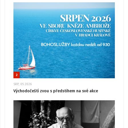
2
SRP, 05 2026
Východočeští zvou s předstihem na své akce