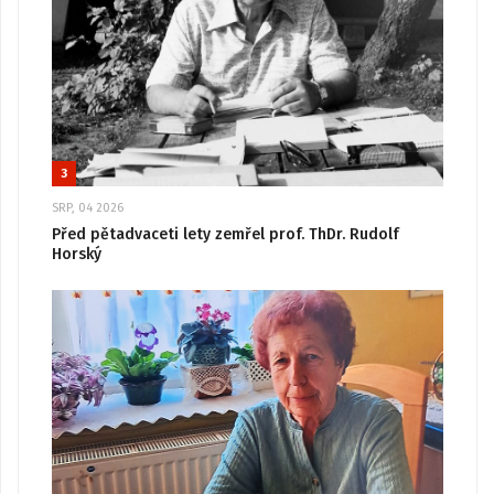
3
SRP, 04 2026
Před pětadvaceti lety zemřel prof. ThDr. Rudolf
Horský