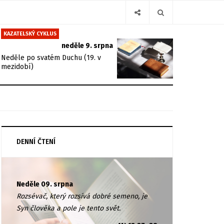
KAZATELSKÝ CYKLUS
neděle 9. srpna
Neděle po svatém Duchu (19. v
mezidobí)
DENNÍ ČTENÍ
Neděle 09. srpna
Rozsévač, který rozsívá dobré semeno, je
Syn člověka a pole je tento svět.