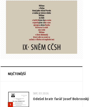
NEJČTENĚJŠÍ
SRP, 03 2026
Odešel bratr farář Josef Bobrovský
1