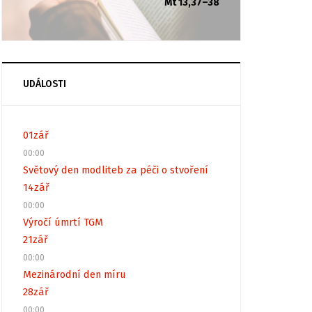
Mt 13,37–38
UDÁLOSTI
01
zář
00:00
Světový den modliteb za péči o stvoření
14
zář
00:00
Výročí úmrtí TGM
21
zář
00:00
Mezinárodní den míru
28
zář
00:00