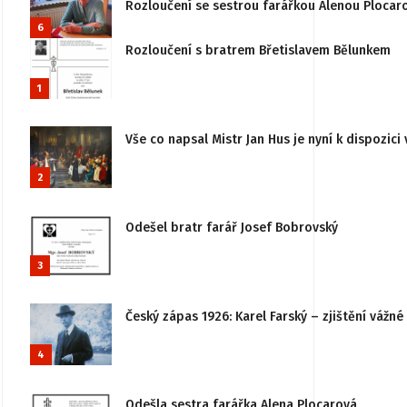
Rozloučení se sestrou farářkou Alenou Plocar
6
Rozloučení s bratrem Břetislavem Bělunkem
1
Vše co napsal Mistr Jan Hus je nyní k dispozici 
2
Odešel bratr farář Josef Bobrovský
3
Český zápas 1926: Karel Farský – zjištění vážn
4
Odešla sestra farářka Alena Plocarová