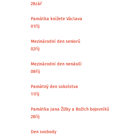
28
zář
Památka knížete Václava
01
říj
Mezinárodní den seniorů
02
říj
Mezinárodní den nenásilí
08
říj
Památný den sokolstva
11
říj
Památka Jana Žižky a Božích bojovníků
28
říj
Den svobody