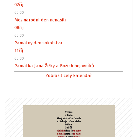
02
říj
00:00
Mezinárodní den nenásilí
08
říj
00:00
Památný den sokolstva
11
říj
00:00
Památka Jana Žižky a Božích bojovníků
Zobrazit celý kalendář