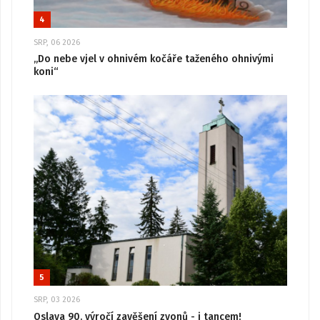
4
SRP, 06 2026
„Do nebe vjel v ohnivém kočáře taženého ohnivými
koni“
5
SRP, 03 2026
Oslava 90. výročí zavěšení zvonů - i tancem!