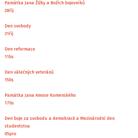
Památka Jana Žižky a Božích bojovníků
28
říj
Den svobody
31
říj
Den reformace
11
lis
Den válečných veteránů
15
lis
Památka Jana Amose Komenského
17
lis
Den boje za svobodu a demokracii a Mezinárodní den
studentstva
05
pro