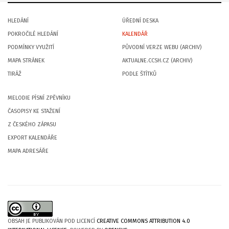
HLEDÁNÍ
ÚŘEDNÍ DESKA
POKROČILÉ HLEDÁNÍ
KALENDÁŘ
PODMÍNKY VYUŽITÍ
PŮVODNÍ VERZE WEBU (ARCHIV)
MAPA STRÁNEK
AKTUALNE.CCSH.CZ (ARCHIV)
TIRÁŽ
PODLE ŠTÍTKŮ
MELODIE PÍSNÍ ZPĚVNÍKU
ČASOPISY KE STAŽENÍ
Z ČESKÉHO ZÁPASU
EXPORT KALENDÁŘE
MAPA ADRESÁŘE
OBSAH JE PUBLIKOVÁN POD LICENCÍ
CREATIVE COMMONS ATTRIBUTION 4.0