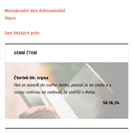
Mezinárodní den dobrovolníků
10
pro
Den lidských práv
DENNÍ ČTENÍ
Čtvrtek 06. srpna
Pak je zavedl do svého domu, pozval je ke stolu a s
celou rodinou se radoval, že uvěřili v Boha.
Sk 16,34