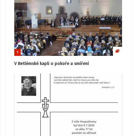
1
V Betlémské kapli o pokoře a smíření