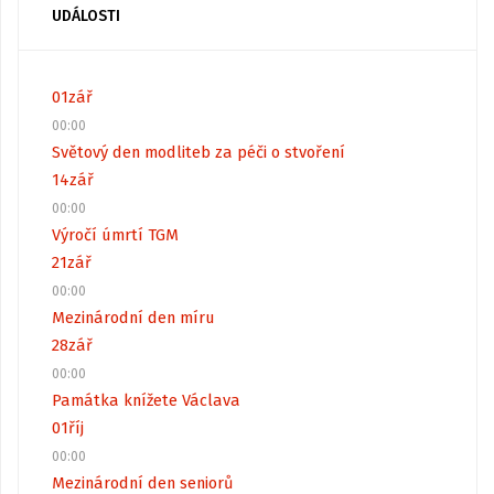
UDÁLOSTI
01
zář
00:00
Světový den modliteb za péči o stvoření
14
zář
00:00
Výročí úmrtí TGM
21
zář
00:00
Mezinárodní den míru
28
zář
00:00
Památka knížete Václava
01
říj
00:00
Mezinárodní den seniorů