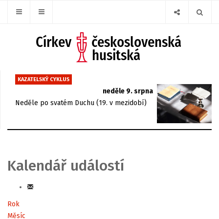
KAZATELSKÝ CYKLUS
neděle 9. srpna
Neděle po svatém Duchu (19. v mezidobí)
Kalendář událostí
Rok
Měsíc