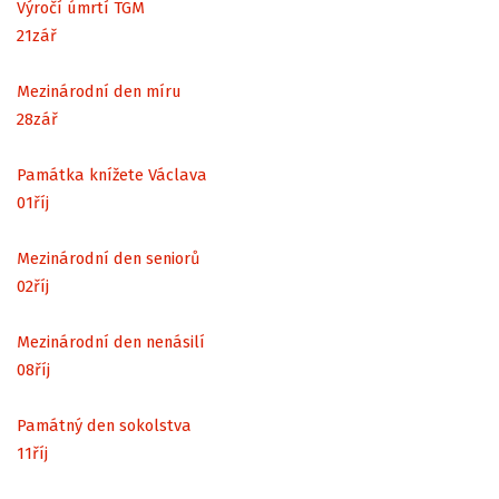
Výročí úmrtí TGM
21
zář
Mezinárodní den míru
28
zář
Památka knížete Václava
01
říj
Mezinárodní den seniorů
02
říj
Mezinárodní den nenásilí
08
říj
Památný den sokolstva
11
říj