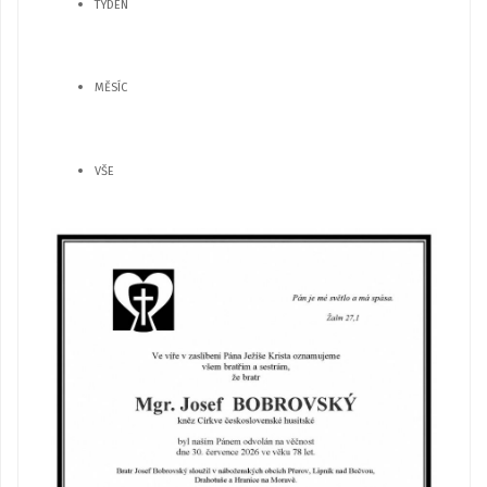
TÝDEN
MĚSÍC
VŠE