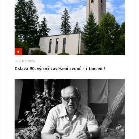
4
SRP, 03 2026
Oslava 90. výročí zavěšení zvonů - i tancem!