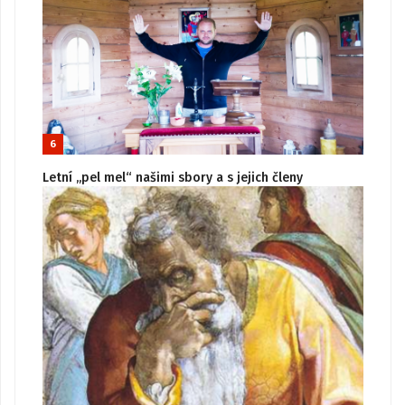
6
Letní „pel mel“ našimi sbory a s jejich členy