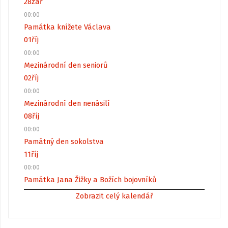
28
zář
00:00
Památka knížete Václava
01
říj
00:00
Mezinárodní den seniorů
02
říj
00:00
Mezinárodní den nenásilí
08
říj
00:00
Památný den sokolstva
11
říj
00:00
Památka Jana Žižky a Božích bojovníků
Zobrazit celý kalendář