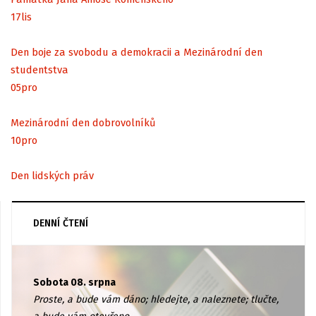
17
lis
Den boje za svobodu a demokracii a Mezinárodní den
studentstva
05
pro
Mezinárodní den dobrovolníků
10
pro
Den lidských práv
DENNÍ ČTENÍ
Sobota 08. srpna
Proste, a bude vám dáno; hledejte, a naleznete; tlučte,