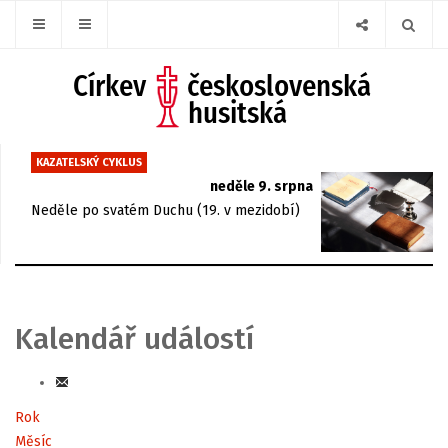
KAZATELSKÝ CYKLUS
neděle 9. srpna
Neděle po svatém Duchu (19. v mezidobí)
Kalendář událostí
Rok
Měsíc