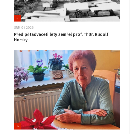
5
SRP, 04 2026
Před pětadvaceti lety zemřel prof. ThDr. Rudolf
Horský
6