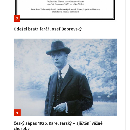
3
Odešel bratr farář Josef Bobrovský
4
Český zápas 1926: Karel Farský – zjištění vážné
choroby