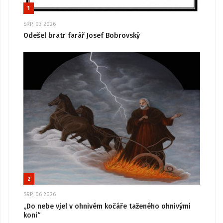
1
SRP, 03 2026
Odešel bratr farář Josef Bobrovský
2
SRP, 06 2026
„Do nebe vjel v ohnivém kočáře taženého ohnivými
koni“