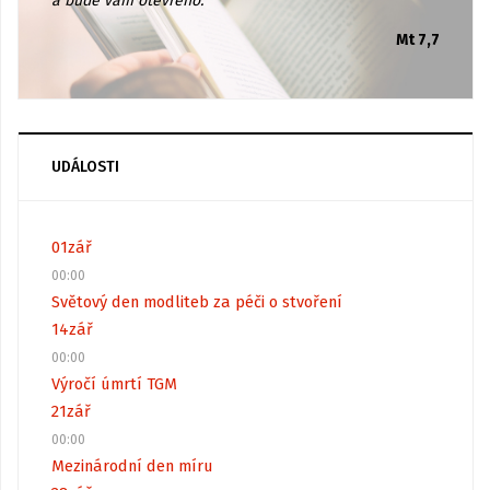
a bude vám otevřeno.
Mt 7,7
UDÁLOSTI
01
zář
00:00
Světový den modliteb za péči o stvoření
14
zář
00:00
Výročí úmrtí TGM
21
zář
00:00
Mezinárodní den míru