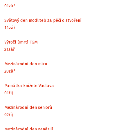
01
zář
Světový den modliteb za péči o stvoření
14
zář
Výročí úmrtí TGM
21
zář
Mezinárodní den míru
28
zář
Památka knížete Václava
01
říj
Mezinárodní den seniorů
02
říj
Mezinárodní den nenásilí