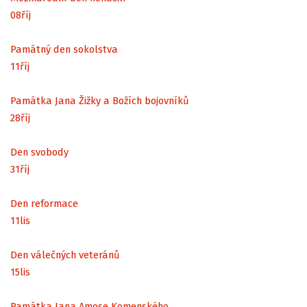
08
říj
Památný den sokolstva
11
říj
Památka Jana Žižky a Božích bojovníků
28
říj
Den svobody
31
říj
Den reformace
11
lis
Den válečných veteránů
15
lis
Památka Jana Amose Komenského