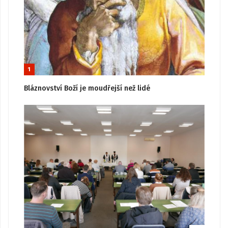
1
Bláznovství Boží je moudřejší než lidé