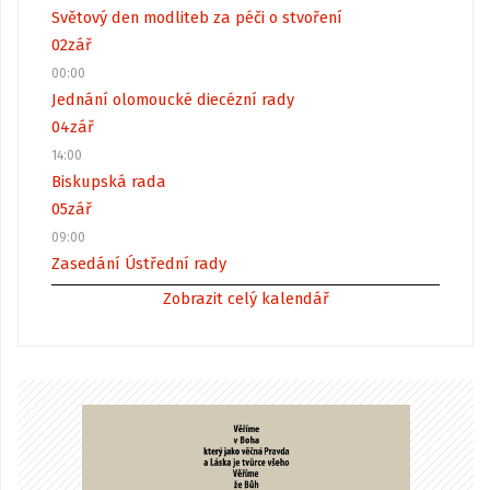
Světový den modliteb za péči o stvoření
02
zář
00:00
Jednání olomoucké diecézní rady
04
zář
14:00
Biskupská rada
05
zář
09:00
Zasedání Ústřední rady
Zobrazit celý kalendář