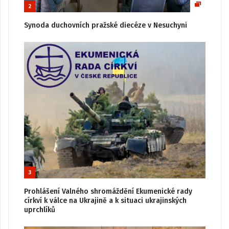
2
Synoda duchovních pražské diecéze v Nesuchyni
3
Prohlášení Valného shromáždění Ekumenické rady
církví k válce na Ukrajině a k situaci ukrajinských
uprchlíků