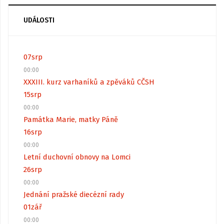
UDÁLOSTI
07
srp
00:00
XXXIII. kurz varhaníků a zpěváků CČSH
15
srp
00:00
Památka Marie, matky Páně
16
srp
00:00
Letní duchovní obnovy na Lomci
26
srp
00:00
Jednání pražské diecézní rady
01
zář
00:00