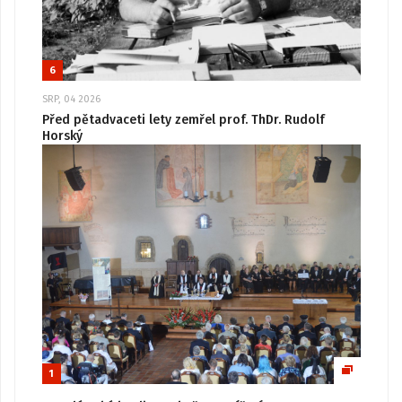
6
SRP, 04 2026
Před pětadvaceti lety zemřel prof. ThDr. Rudolf
Horský
1