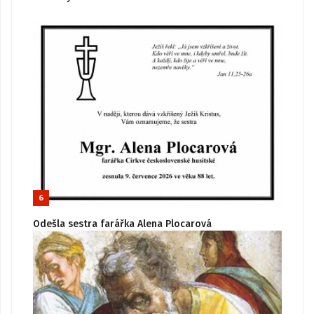
6
Odešla sestra farářka Alena Plocarová