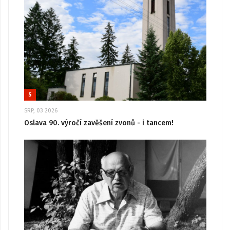
5
SRP, 03 2026
Oslava 90. výročí zavěšení zvonů - i tancem!