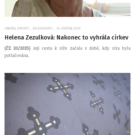
ONDŘEJ SYROVÝ
ROZHOVORY
14. KVĚTEN 2025
Helena Zezulková: Nakonec to vyhrála církev
(ČZ 20/2025)
Její cesta k víře začala v době, kdy víra byla
potlačována.