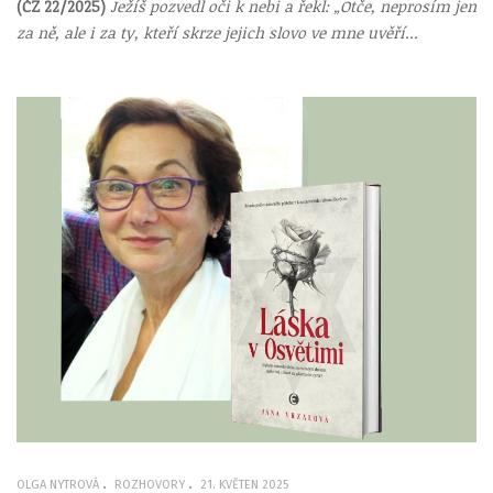
(ČZ 22/2025)
Ježíš pozvedl oči k nebi a řekl: „Otče, neprosím jen
za ně, ale i za ty, kteří skrze jejich slovo ve mne uvěří...
OLGA NYTROVÁ
ROZHOVORY
21. KVĚTEN 2025