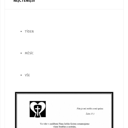
NEJČTENĚJŠÍ
TÝDEN
MĚSÍC
VŠE