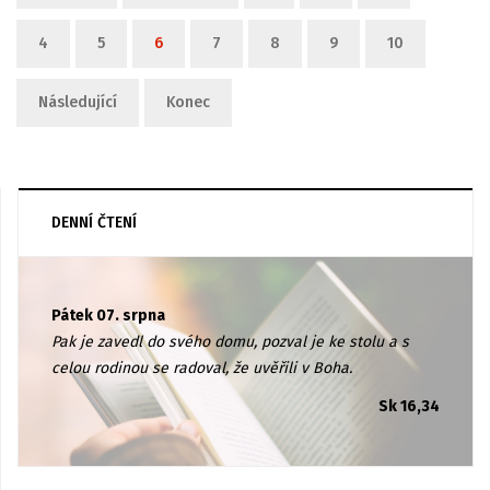
4
5
6
7
8
9
10
Následující
Konec
DENNÍ ČTENÍ
Pátek 07. srpna
Pak je zavedl do svého domu, pozval je ke stolu a s
celou rodinou se radoval, že uvěřili v Boha.
Sk 16,34