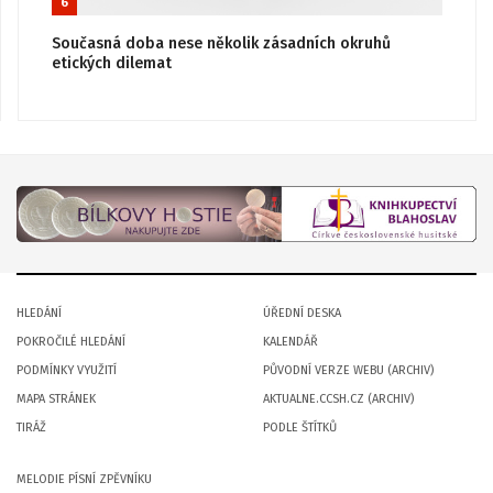
6
Současná doba nese několik zásadních okruhů
etických dilemat
HLEDÁNÍ
ÚŘEDNÍ DESKA
POKROČILÉ HLEDÁNÍ
KALENDÁŘ
PODMÍNKY VYUŽITÍ
PŮVODNÍ VERZE WEBU (ARCHIV)
MAPA STRÁNEK
AKTUALNE.CCSH.CZ (ARCHIV)
TIRÁŽ
PODLE ŠTÍTKŮ
MELODIE PÍSNÍ ZPĚVNÍKU