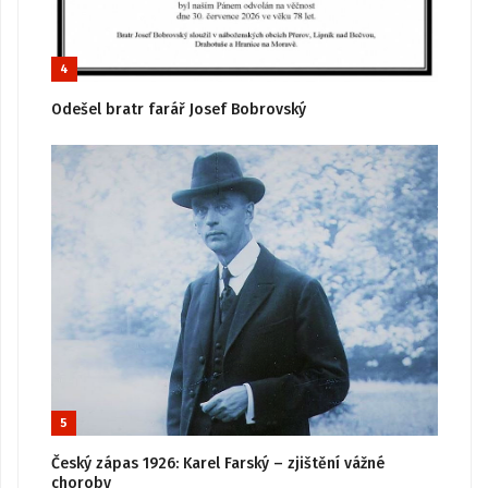
4
Odešel bratr farář Josef Bobrovský
5
Český zápas 1926: Karel Farský – zjištění vážné
choroby