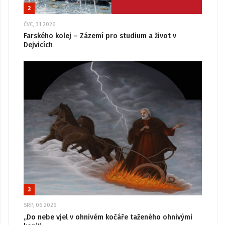
2
ČVC, 31 2026
Farského kolej – Zázemí pro studium a život v
Dejvicích
3
SRP, 06 2026
„Do nebe vjel v ohnivém kočáře taženého ohnivými