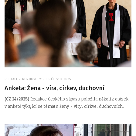
REDAKCE
ROZHOVORY
16. ČERVEN 2025
Anketa: Žena - víra, církev, duchovní
(ČZ 24/2025)
Redakce Českého zápasu položila několik otázek
v anketě týkající se tématu ženy - víry, církve, duchovních.