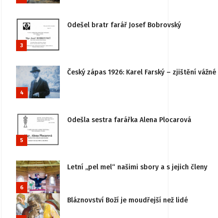
Odešel bratr farář Josef Bobrovský
3
Český zápas 1926: Karel Farský – zjištění vážn
4
Odešla sestra farářka Alena Plocarová
5
Letní „pel mel“ našimi sbory a s jejich členy
6
Bláznovství Boží je moudřejší než lidé