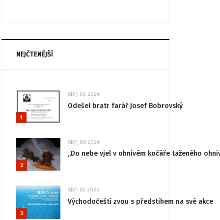
NEJČTENĚJŠÍ
SRP, 03 2026
Odešel bratr farář Josef Bobrovský
1
SRP, 06 2026
„Do nebe vjel v ohnivém kočáře taženého ohni
2
SRP, 05 2026
Východočeští zvou s předstihem na své akce
3