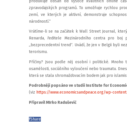
produkuje obsah od vysoce kvalitních online čas
zpravodajských programů. To umožňuje rychlou produ
zemí, ve kterých je aktivní, demonstruje schopnos
národností.“
Vrátíme-li se na začátek k Wall Street Journal, kte
Renarda, ředitele Mezinárodního centra pro boj 
„bezprecedentní trend“. Uvádí, že jen v Belgii byli nez
terorismu.
Příčiny? Jsou podle něj osobní i politické. Mnoho
osamělosti, sociálního vyloučení nebo traumatu. Dnes 
která se stala shromažďovacím bodem jak pro islamisti
Podrobněji popsáno ve studii Institute for Economi
(viz
https://www.economicsandpeace.org/wp-content/
Připravil MIrko Radušević
f
Share