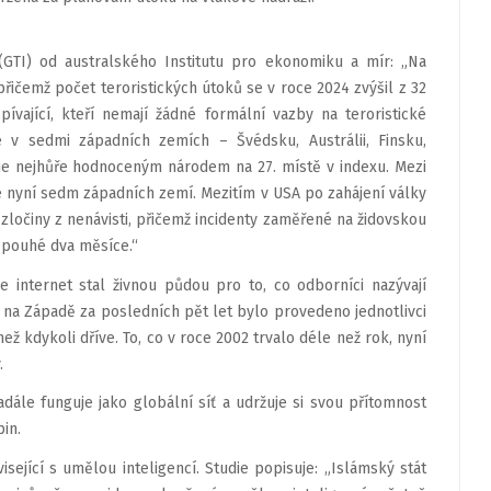
 (GTI) od australského Institutu pro ekonomiku a mír: „Na
ičemž počet teroristických útoků se v roce 2024 zvýšil z 32
ívající, kteří nemají žádné formální vazby na teroristické
 v sedmi západních zemích – Švédsku, Austrálii, Finsku,
e nejhůře hodnoceným národem na 27. místě v indexu. Mezi
e nyní sedm západních zemí. Mezitím v USA po zahájení války
zločiny z nenávisti, přičemž incidenty zaměřené na židovskou
 pouhé dva měsíce.“
 internet stal živnou půdou pro to, co odborníci nazývají
 na Západě za posledních pět let bylo provedeno jednotlivci
ež kdykoli dříve. To, co v roce 2002 trvalo déle než rok, nyní
.
adále funguje jako globální síť a udržuje si svou přítomnost
in.
sející s umělou inteligencí. Studie popisuje: „Islámský stát