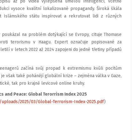
opisů až po videa vylepšená umělou inteligencí, včetně
kci vysoce kvalitní lokalizované propagandy. Široká škála
t Islámského státu inspirovat a rekrutovat lidi z různých
rý poukázal na problém dotýkající se Evropy, cituje Thomase
proti terorismu v Haagu. Expert označuje popisované za
letilí v letech 2022 až 2024 zapojeni do jedné třetiny případů
 teenagerů začíná svůj propad k extremismu kvůli pocitům
je však také pohánějí globální krize – zejména válka v Gaze,
cké, tak pro krajně levicové online kruhy.
cs and Peace: Global Terorrism Index 2025
uploads/2025/03/Global-Terrorism-Index-2025.pdf
)