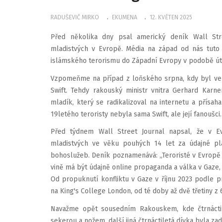
RADUŠEVIČ MIRKO
EKUMENA
12. KVĚTEN 2025
Před několika dny psal americký deník Wall Str
mladistvých v Evropě. Média na západ od nás tuto s
islámského terorismu do Západní Evropy v podobě úto
Vzpomeňme na případ z loňského srpna, kdy byl ve 
Swift. Tehdy rakouský ministr vnitra Gerhard Karne
mladík, který se radikalizoval na internetu a přísaha
19letého teroristy nebyla sama Swift, ale její fanoušci.
Před týdnem Wall Street Journal napsal, že v Ev
mladistvých ve věku pouhých 14 let za údajné pl
bohoslužeb. Deník poznamenává: „Teroristé v Evropě js
vině má být údajně online propaganda a válka v Gaze, 
Od propuknutí konfliktu v Gaze v říjnu 2023 podle
na King's College London, od té doby až dvě třetiny z 
Navažme opět sousedním Rakouskem, kde čtrnáctile
sekerou a nožem, další jiná čtrnáctiletá dívka byla za