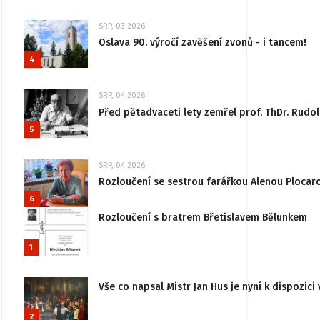
SRP, 03 2026
Oslava 90. výročí zavěšení zvonů - i tancem!
4
SRP, 04 2026
Před pětadvaceti lety zemřel prof. ThDr. Rudo
5
SRP, 04 2026
Rozloučení se sestrou farářkou Alenou Plocar
6
Rozloučení s bratrem Břetislavem Bělunkem
1
Vše co napsal Mistr Jan Hus je nyní k dispozici 
2