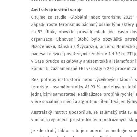
Australský institut varuje
Citujme ze studie „Globální index terorismu 2025“
Západě roste terorismus páchaný osamělými aktéry, př
na 52. Útoky obvykle provádí mladí lidé, často dosp
organizace. Obnovení útoků bylo obzvláště patrné
Nizozemsku, Dánsku a Švýcarsku, přičemž Německo j
padesáti nejvíce postiženými zeměmi v žebříčku GTI j
v Gaze prudce eskalovaly antisemitské a islamofobní 
komunitu zaznamenané FBI vzrostly o 270 procent za
Bez potřeby instruktorů nebo výcvikových táborů se
teroristy - osamělými vlky. Až 93 % smrtelných útoků
jednajícími samostatně. Radikalizace probíhá rychleji n
v éře sociálních médií a algoritmu cílení trvá jen týdny
Australský institut upozorňuje, že Islámský stát IS n
v mnoha regionech prostřednictvím přidružených skup
Je zde druhý faktor a to je moderní technologie souvi