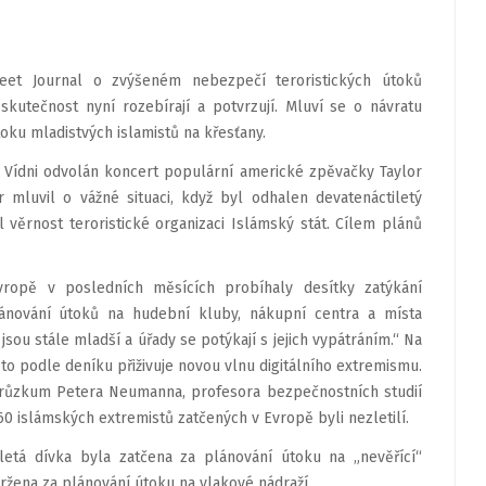
eet Journal o zvýšeném nebezpečí teroristických útoků
kutečnost nyní rozebírají a potvrzují. Mluví se o návratu
ku mladistvých islamistů na křesťany.
Vídni odvolán koncert populární americké zpěvačky Taylor
r mluvil o vážné situaci, když byl odhalen devatenáctiletý
l věrnost teroristické organizaci Islámský stát. Cílem plánů
ropě v posledních měsících probíhaly desítky zatýkání
ánování útoků na hudební kluby, nákupní centra a místa
ou stále mladší a úřady se potýkají s jejich vypátráním.“ Na
to podle deníku přiživuje novou vlnu digitálního extremismu.
 průzkum Petera Neumanna, profesora bezpečnostních studií
60 islámských extremistů zatčených v Evropě byli nezletilí.
tá dívka byla zatčena za plánování útoku na „nevěřící“
držena za plánování útoku na vlakové nádraží.