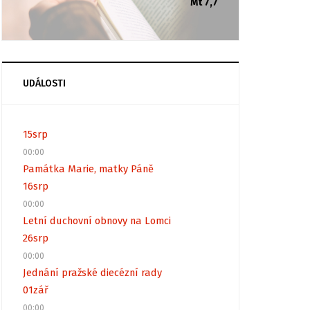
Mt 7,7
UDÁLOSTI
15
srp
00:00
Památka Marie, matky Páně
16
srp
00:00
Letní duchovní obnovy na Lomci
26
srp
00:00
Jednání pražské diecézní rady
01
zář
00:00