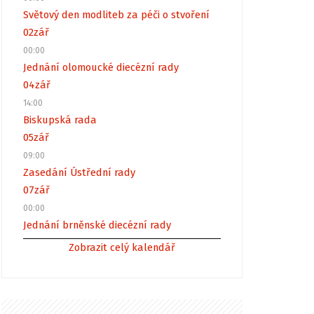
Světový den modliteb za péči o stvoření
02
zář
00:00
Jednání olomoucké diecézní rady
04
zář
14:00
Biskupská rada
05
zář
09:00
Zasedání Ústřední rady
07
zář
00:00
Jednání brněnské diecézní rady
Zobrazit celý kalendář