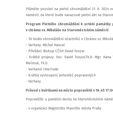
Přijměte pozvání na pietní shromáždění 21. 6. 2024 
náměstí, na které bude navazovat pietní akt na Star
Program Pietního shromáždění k uctění památky p
v chrámu sv. Mikuláše na Staroměstském náměstí
- 16 hodin shromáždění účastníků v Chrámu sv. Mikul
- Varhany: Michal Hanzal
- Přivítání: Biskup CČSH David Tonzar
- Krátké projevy: Doc. David Tonzar,Th.D. Mgr. Hana 
Melmuk, Th.D.
- Varhanní Interlude
- Krátká vystoupení potomků popravených
- Varhany
Průvod s květinami na místo popraviště v 16.45 17:0
Popraviště: u pamětní desky na Staroměstském náměst
- v organizaci Magistrátu Hlavního města Prahy