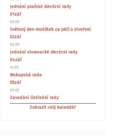
Jednání pražské diecézní rady
01
zář
00:00
Světový den modliteb za péči o stvoření
02
zář
00:00
Jednání olomoucké diecézní rady
04
zář
14:00
Biskupská rada
05
zář
09:00
Zasedání Ústřední rady
Zobrazit celý kalendář