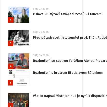
SRP, 03 2026
Oslava 90. výročí zavěšení zvonů - i tancem!
4
SRP, 04 2026
Před pětadvaceti lety zemřel prof. ThDr. Rudo
5
SRP, 04 2026
Rozloučení se sestrou farářkou Alenou Plocar
6
Rozloučení s bratrem Břetislavem Bělunkem
1
Vše co napsal Mistr Jan Hus je nyní k dispozici 
2