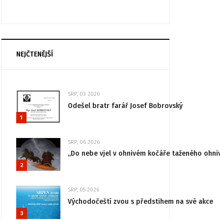
NEJČTENĚJŠÍ
SRP, 03 2026
Odešel bratr farář Josef Bobrovský
1
SRP, 06 2026
„Do nebe vjel v ohnivém kočáře taženého ohni
2
SRP, 05 2026
Východočeští zvou s předstihem na své akce
3