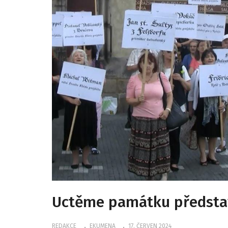
Uctěme památku představ
REDAKCE
EKUMENA
17. ČERVEN 2024