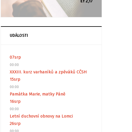
Ef 2,17
UDÁLOSTI
07
srp
00:00
XXXIII. kurz varhaníků a zpěváků CČSH
15
srp
00:00
Památka Marie, matky Páně
16
srp
00:00
Letní duchovní obnovy na Lomci
26
srp
00:00