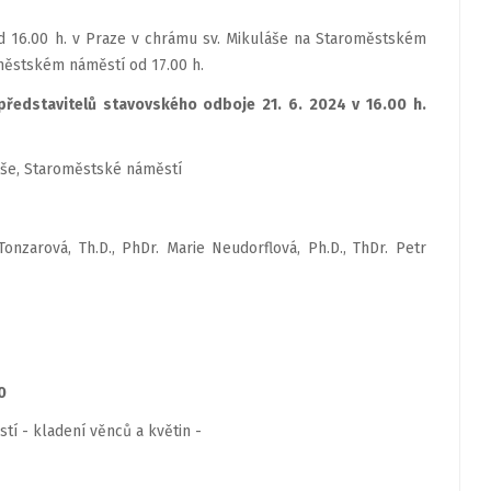
od 16.00 h. v Praze v chrámu sv. Mikuláše na Staroměstském
oměstském náměstí od 17.00 h.
ředstavitelů stavovského odboje 21. 6. 2024 v 16.00 h.
áše, Staroměstské náměstí
Tonzarová, Th.D., PhDr. Marie Neudorflová, Ph.D., ThDr. Petr
0
í - kladení věnců a květin -