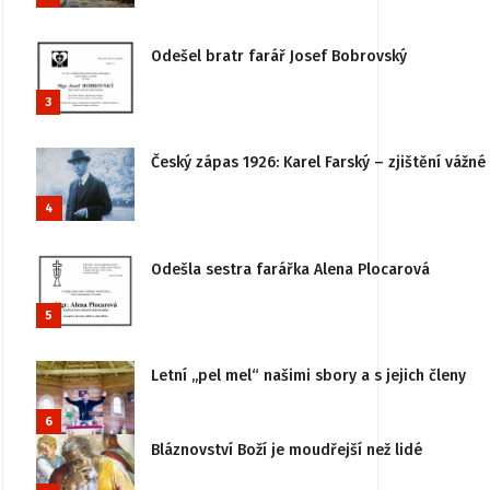
Odešel bratr farář Josef Bobrovský
3
Český zápas 1926: Karel Farský – zjištění vážn
4
Odešla sestra farářka Alena Plocarová
5
Letní „pel mel“ našimi sbory a s jejich členy
6
Bláznovství Boží je moudřejší než lidé