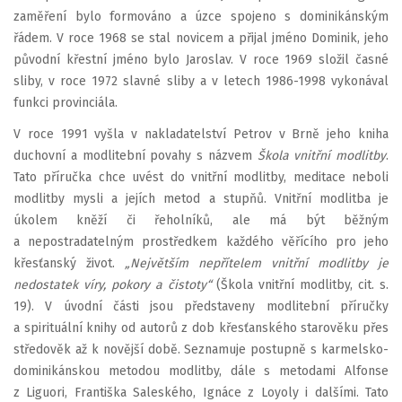
zaměření bylo formováno a úzce spojeno s dominikánským
řádem. V roce 1968 se stal novicem a přijal jméno Dominik, jeho
původní křestní jméno bylo Jaroslav. V roce 1969 složil časné
sliby, v roce 1972 slavné sliby a v letech 1986-1998 vykonával
funkci provinciála.
V roce 1991 vyšla v nakladatelství Petrov v Brně jeho kniha
duchovní a modlitební povahy s názvem
Škola vnitřní modlitby
.
Tato příručka chce uvést do vnitřní modlitby, meditace neboli
modlitby mysli a jejích metod a stupňů. Vnitřní modlitba je
úkolem kněží či řeholníků, ale má být běžným
a nepostradatelným prostředkem každého věřícího pro jeho
křesťanský život.
„Největším nepřítelem vnitřní modlitby je
nedostatek víry, pokory a čistoty“
(Škola vnitřní modlitby, cit. s.
19). V úvodní části jsou představeny modlitební příručky
a spirituální knihy od autorů z dob křesťanského starověku přes
středověk až k novější době. Seznamuje postupně s karmelsko-
dominikánskou metodou modlitby, dále s metodami Alfonse
z Liguori, Františka Saleského, Ignáce z Loyoly i dalšími. Tato