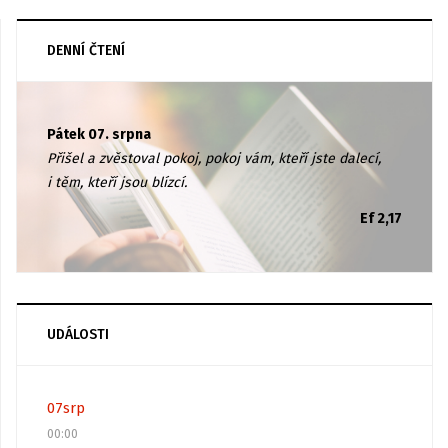
DENNÍ ČTENÍ
Pátek 07. srpna
Přišel a zvěstoval pokoj, pokoj vám, kteří jste dalecí,
i těm, kteří jsou blízcí.
Ef 2,17
UDÁLOSTI
07
srp
00:00