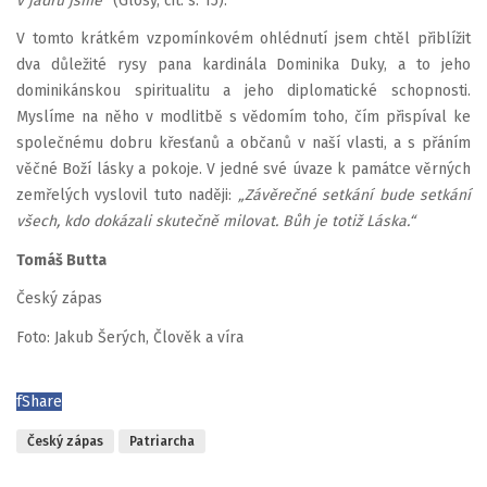
v jádru jsme“
(Glosy, cit. s. 15).
V tomto krátkém vzpomínkovém ohlédnutí jsem chtěl přiblížit
dva důležité rysy pana kardinála Dominika Duky, a to jeho
dominikánskou spiritualitu a jeho diplomatické schopnosti.
Myslíme na něho v modlitbě s vědomím toho, čím přispíval ke
společnému dobru křesťanů a občanů v naší vlasti, a s přáním
věčné Boží lásky a pokoje. V jedné své úvaze k památce věrných
zemřelých vyslovil tuto naději:
„Závěrečné setkání bude setkání
všech, kdo dokázali skutečně milovat. Bůh je totiž Láska.“
Tomáš Butta
Český zápas
Foto: Jakub Šerých, Člověk a víra
f
Share
Český zápas
Patriarcha