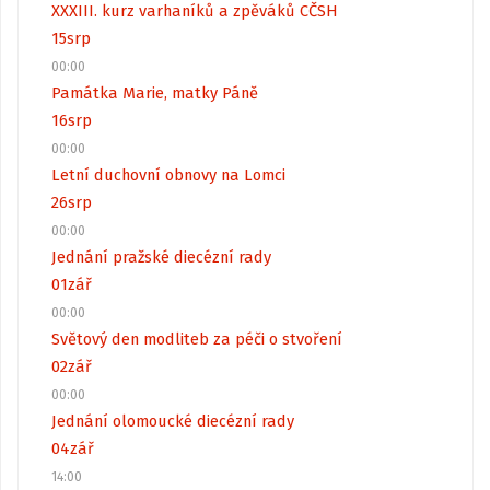
XXXIII. kurz varhaníků a zpěváků CČSH
15
srp
00:00
Památka Marie, matky Páně
16
srp
00:00
Letní duchovní obnovy na Lomci
26
srp
00:00
Jednání pražské diecézní rady
01
zář
00:00
Světový den modliteb za péči o stvoření
02
zář
00:00
Jednání olomoucké diecézní rady
04
zář
14:00