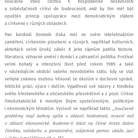
současně stalo cestou k hospodářské nezávislosti
a soběstačnosti církví do budoucnosti, aniž by tím měl být
opuštěn princip spolupráce mezi demokratickým státem
a církvemi v různých oblastech.
Pan kardinál Dominik Duka měl ve svém intelektuálním
zaměření, církevním působení a různých, například kulturních,
aktivitách velmi široký záběr. K jeho zájmům patřila historie,
literatura, výtvarné umění i domácí a zahraniční politika. Prožíval
velmi bohatý a intenzívní život před rokem 1989 a také
v následujícím období našeho novodobého státu, kdy se stal
veřejně známou osobou. Věnoval se úkolům v duchovní správě,
biblické práci, výuce i dalším. Vyjadřoval své názory z hlediska
svého křesťanského a občanského přesvědčení a z pozic Církve
římskokatolické k mnohým živým společenským, politickým
i ekonomickým tématům. Vyslovil se například takto:
„Současné
problémy mají kořeny spíše v oblasti hodnotové, mravní než
v oblasti ekonomické. Budeme-li klást na čelné místo dobro
člověka, solidaritu a porozumění, vzájemná pomoc ukáže, jací