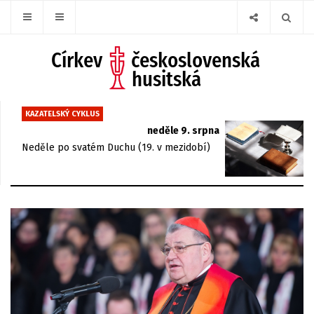
KAZATELSKÝ CYKLUS
neděle 9. srpna
Neděle po svatém Duchu (19. v mezidobí)