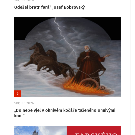
SRP, 03 2026
Odešel bratr farář Josef Bobrovský
2
SRP, 06 2026
„Do nebe vjel v ohnivém kočáře taženého ohnivými
koni“