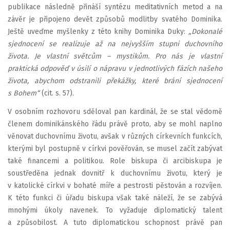
publikace následně přináší syntézu meditativních metod a na
závěr je připojeno devět způsobů modlitby svatého Dominika.
Ještě uveďme myšlenky z této knihy Dominika Duky:
„Dokonalé
sjednocení se realizuje až na nejvyšším stupni duchovního
života. Je vlastní světcům – mystikům. Pro nás je vlastní
praktická odpověď v úsilí o nápravu v jednotlivých fázích našeho
života, abychom odstranili překážky, které brání sjednocení
s Bohem“
(cit. s. 57).
V osobním rozhovoru sděloval pan kardinál, že se stal vědomě
členem dominikánského řádu právě proto, aby se mohl naplno
věnovat duchovnímu životu, avšak v různých církevních funkcích,
kterými byl postupně v církvi pověřován, se musel začít zabývat
také financemi a politikou. Role biskupa či arcibiskupa je
soustředěna jednak dovnitř k duchovnímu životu, který je
v katolické církvi v bohaté míře a pestrosti pěstován a rozvíjen.
K této funkci či úřadu biskupa však také náleží, že se zabývá
mnohými úkoly navenek. To vyžaduje diplomatický talent
a způsobilost. A tuto diplomatickou schopnost právě pan