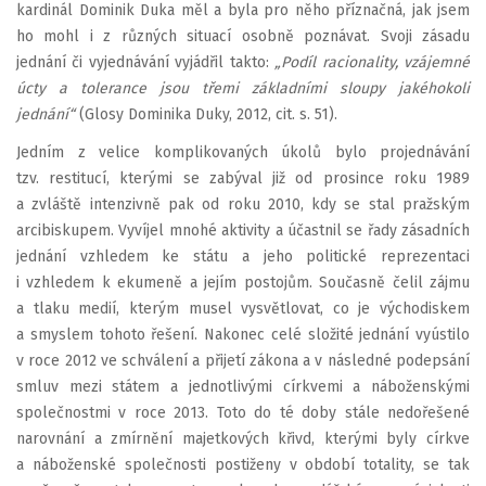
kardinál Dominik Duka měl a byla pro něho příznačná, jak jsem
ho mohl i z různých situací osobně poznávat. Svoji zásadu
jednání či vyjednávání vyjádřil takto:
„Podíl racionality, vzájemné
úcty a tolerance jsou třemi základními sloupy jakéhokoli
jednání“
(Glosy Dominika Duky, 2012, cit. s. 51).
Jedním z velice komplikovaných úkolů bylo projednávání
tzv. restitucí, kterými se zabýval již od prosince roku 1989
a zvláště intenzivně pak od roku 2010, kdy se stal pražským
arcibiskupem. Vyvíjel mnohé aktivity a účastnil se řady zásadních
jednání vzhledem ke státu a jeho politické reprezentaci
i vzhledem k ekumeně a jejím postojům. Současně čelil zájmu
a tlaku medií, kterým musel vysvětlovat, co je východiskem
a smyslem tohoto řešení. Nakonec celé složité jednání vyústilo
v roce 2012 ve schválení a přijetí zákona a v následné podepsání
smluv mezi státem a jednotlivými církvemi a náboženskými
společnostmi v roce 2013. Toto do té doby stále nedořešené
narovnání a zmírnění majetkových křivd, kterými byly církve
a náboženské společnosti postiženy v období totality, se tak