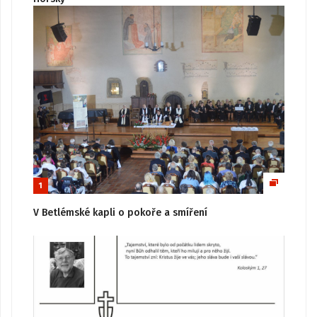
1
V Betlémské kapli o pokoře a smíření