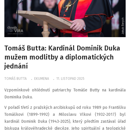
Tomáš Butta: Kardinál Dominik Duka
mužem modlitby a diplomatických
jednání
TOMÁŠ BUTTA
EKUMENA
11. LISTOPAD 2025
Vzpomínkové ohlédnutí patriarchy Tomáše Butty na kardinála
Dominika Duku.
V pořadí třetí z pražských arcibiskupů od roku 1989 po Františku
Tomáškovi (1899-1992) a Miloslavu Vlkovi (1932-2017) byl
kardinál Dominik Duka (1943-2025), který předtím zastával úřad
biskupa královéhradecké diecéze. Jeho spirituální a teologické