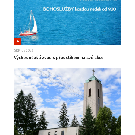
4
SRP, 05 2026
Východočeští zvou s předstihem na své akce