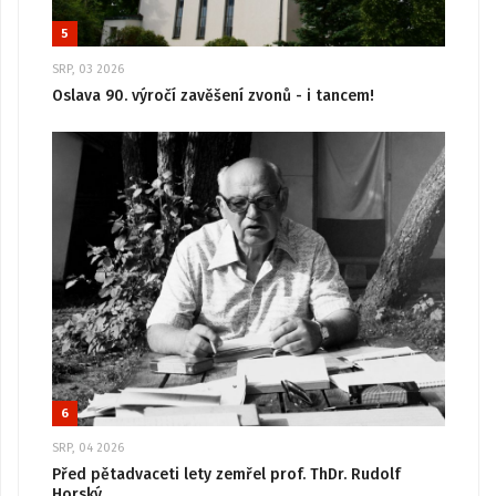
5
SRP, 03 2026
Oslava 90. výročí zavěšení zvonů - i tancem!
6
SRP, 04 2026
Před pětadvaceti lety zemřel prof. ThDr. Rudolf
Horský