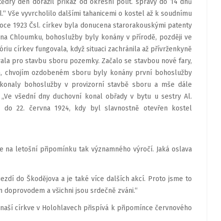
Štědrý den dorazil příkaz od okresní polit. správy do 14 dnů
l.“ Vše vyvrcholilo dalšími tahanicemi o kostel až k soudnímu
roce 1923 Čsl. církev byla donucena starorakouskými patenty
a na Chloumku, bohoslužby byly konány v přírodě, později ve
riu církev fungovala, když situaci zachránila až přívrženkyně
ovala pro stavbu sboru pozemky. Začalo se stavbou nové fary,
ém, chvojím ozdobeném sboru byly konány první bohoslužby
c konaly bohoslužby v provizorní stavbě sboru a mše dále
 „Ve všední dny duchovní konal obřady v bytu u sestry Al.
až do 22. června 1924, kdy byl slavnostně otevřen kostel
e na letošní připomínku tak významného výročí. Jaká oslava
jezdí do Škodějova a je také více dalších akcí. Proto jsme to
m doprovodem a všichni jsou srdečně zváni.“
 naší církve v Holohlavech přispívá k připomínce červnového