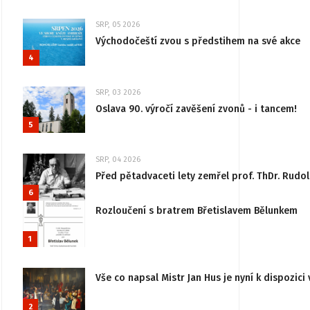
SRP, 05 2026
Východočeští zvou s předstihem na své akce
4
SRP, 03 2026
Oslava 90. výročí zavěšení zvonů - i tancem!
5
SRP, 04 2026
Před pětadvaceti lety zemřel prof. ThDr. Rudo
6
Rozloučení s bratrem Břetislavem Bělunkem
1
Vše co napsal Mistr Jan Hus je nyní k dispozici 
2