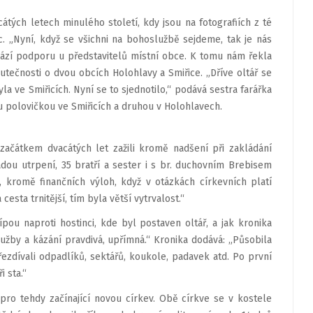
tých letech minulého století, kdy jsou na fotografiích z té
ic. „Nyní, když se všichni na bohoslužbě sejdeme, tak je nás
achází podporu u představitelů místní obce. K tomu nám řekla
kutečnosti o dvou obcích Holohlavy a Smiřice. „Dříve oltář se
la ve Smiřicích. Nyní se to sjednotilo,“ podává sestra farářka
u polovičkou ve Smiřicích a druhou v Holohlavech.
 začátkem dvacátých let zažili kromě nadšení při zakládání
řadou utrpení, 35 bratří a sester i s br. duchovním Brebisem
kromě finančních výloh, když v otázkách církevních platí
sta trnitější, tím byla větší vytrvalost.“
ou naproti hostinci, kde byl postaven oltář, a jak kronika
lužby a kázání pravdivá, upřímná.“ Kronika dodává: „Působila
přezdívali odpadlíků, sektářů, koukole, padavek atd. Po první
i sta.“
 pro tehdy začínající novou církev. Obě církve se v kostele