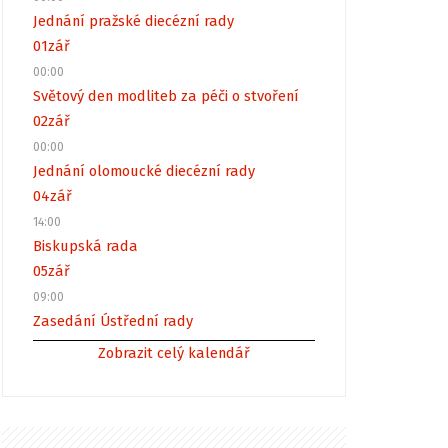
Jednání pražské diecézní rady
01
zář
00:00
Světový den modliteb za péči o stvoření
02
zář
00:00
Jednání olomoucké diecézní rady
04
zář
14:00
Biskupská rada
05
zář
09:00
Zasedání Ústřední rady
Zobrazit celý kalendář