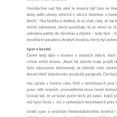
Povzdechne nad tím, jaké to musely být časy ve dvacá
doby vidět stovky věřících v ulicích Holohlav a Smiř
devět,“ říká farářka a dodává, že je však ráda, že n
místní zajímavost, která vysvětluje, že se mluví ve s
zahradou patřily do Holohlav a zbytek – tedy fara – by
vysvětlení paradoxu dvojbytí kostela, který byl jedno
Spor o kostel
Čteme tedy dále v kronice o místních lidech, kteří
církve velké drama: „Musil lid našeho kraje projíti 
bylo odsouzeno dohromady na několik roků vězení, 
dosud staré habsbursko-jezuitské paragrafy. Čím byla ce
Vše začalo v květnu roku 1920 v Holohlavech pod líp
praví, lidé uslyšeli „srozumitelná slova české bohos
(slova) tak, že vzrůstal počet těch, jež katol. kněží 
mši bylo členů c. čsl. v samotných Holohlavech přes tř
Vznikl spor o využívání římskokatolického kostela i