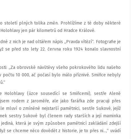
 století plných tolika změn. Prohlížíme z té doby některé
 Holohlavy jen pár kilometrů od Hradce Králové.
dné z nich je nad oltářem nápis „Pravda vítězí“. Fotografie je
yž se před sto lety 22. června roku 1924 konalo slavnostní
nosti: „Za obrovské návštěvy všeho pokrokového lidu našeho
 v počtu 10 000, ač počasí bylo málo příznivé. Smiřice nebyly
ů.“
 Holohlavy (úzce sousedící se Smiřicemi), sestře Aleně
jsem rodem z Jaroměře, ale jako farářka zde pracuji přes
e mluví o zmíněné nejstarší pamětnici, sestře Sukové, jejíž
tínek sestry Sukové byl členem rady starších a její maminka
 jediná, která je svým způsoben pamětnicí zakládání zdejší
yž se chceme něco dovědět z historie, je to přes ni...,“ uvádí