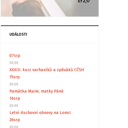
Ef 2,17
UDÁLOSTI
07
srp
00:00
XXXIII. kurz varhaníků a zpěváků CČSH
15
srp
00:00
Památka Marie, matky Páně
16
srp
00:00
Letní duchovní obnovy na Lomci
26
srp
00:00