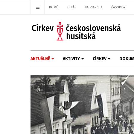
DOMŮ
O NÁS
PATRIARCHA
ČASOPISY
AKTUÁLNĚ
AKTIVITY
CÍRKEV
DOKUM
Previous