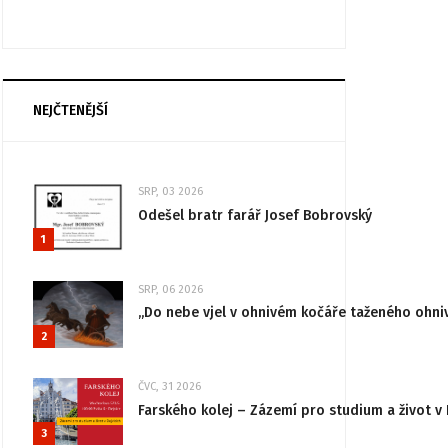
NEJČTENĚJŠÍ
SRP, 03 2026
Odešel bratr farář Josef Bobrovský
1
SRP, 06 2026
„Do nebe vjel v ohnivém kočáře taženého ohni
2
ČVC, 31 2026
Farského kolej – Zázemí pro studium a život v 
3