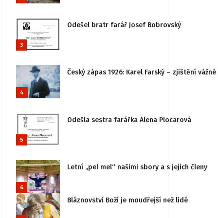
Odešel bratr farář Josef Bobrovský
3
Český zápas 1926: Karel Farský – zjištění vážn
4
Odešla sestra farářka Alena Plocarová
5
Letní „pel mel“ našimi sbory a s jejich členy
6
Bláznovství Boží je moudřejší než lidé