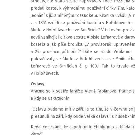
střídaly, ale stalo se, že například v roce 1922 „na 
předati kostel k výhradnímu používání církvi řím. kato
jednání s již zmíněným rozsudkem. Kronika uvádí: „V 
z r. 1851 vzdáti se používání kostela v Holohlavech 
škole v Holohlavech a ve Smiřicích.“ V takovém provizó
nově vznikající církve sestra Aloisie Lefnarová a dar
kostela a jak píše kronika: „V provizorně upraven
a 24. prosince půlnoční.“ Dále se až do Velikono
pokračovaly ve škole v Holohlavech a ve Smiřicích.
Lefnarové ve Smiřicích č. p 100.“ Tak to trvalo 
v Holohlavech.
Oslavy
Vraťme se k sestře farářce Aleně Fabiánové. Ptáme s
a kdy se uskuteční?
„Oslavu budeme mít v září. Je to tím, že v červnu se 
přesunuli na září, kdy bude velká oslava i s hudeb-ní
Redakce je ráda, že aspoň tímto článkem o zakládání
výročí.