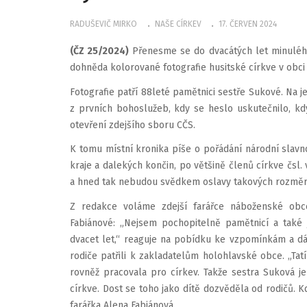
RADUŠEVIČ MIRKO
NAŠE CÍRKEV
17. ČERVEN 2024
(ČZ 25/2024)
Přenesme se do dvacátých let minulého
dohněda kolorované fotografie husitské církve v obci
Fotografie patří 88leté pamětnici sestře Sukové. Na je
z prvních bohoslužeb, kdy se heslo uskutečnilo, kd
otevření zdejšího sboru CČS.
K tomu místní kronika píše o pořádání národní slav
kraje a dalekých končin, po většině členů církve čsl.
a hned tak nebudou svědkem oslavy takových rozměr
Z redakce voláme zdejší farářce náboženské obce
Fabiánové: „Nejsem pochopitelně pamětnicí a také 
dvacet let,“ reaguje na pobídku ke vzpomínkám a dál
rodiče patřili k zakladatelům holohlavské obce. „Ta
rovněž pracovala pro církev. Takže sestra Suková je
církve. Dost se toho jako dítě dozvěděla od rodičů. Kd
farářka Alena Fabiánová.