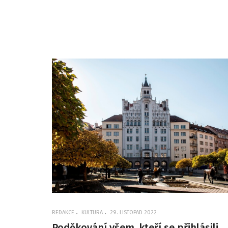
REDAKCE
KULTURA
29. LISTOPAD 2022
Poděkování všem, kteří se přihlásili