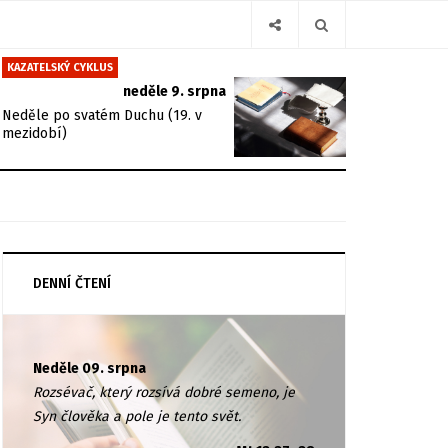
KAZATELSKÝ CYKLUS
neděle 9. srpna
Neděle po svatém Duchu (19. v
mezidobí)
DENNÍ ČTENÍ
Neděle 09. srpna
Rozsévač, který rozsívá dobré semeno, je
Syn člověka a pole je tento svět.