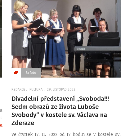
8x foto
REDAKCE
KULTURA
29. LISTOPAD 2022
Divadelní představení „Svoboda!!! -
Sedm obrazů ze života Luboše
a
Svobody“ v kostele sv. Václava na
t
Zderaze
a
Ve čtvrtek 17. 11. 2022 od 17 hodin se v kostele sv.