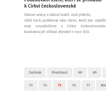
k Církvi československé
Vážené sestry a vážení bratři, milí přátelé,
chtěl bych poděkovat vám všem, kteří jste vyjádřil
svoji sounáležitost s Církví československo
husitskou při sčítání obyvatel v roce 2021.
Začátek
Předchozí
68
69
73
74
75
76
77
Nás