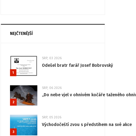
NEJČTENĚJŠÍ
SRP, 03 2026
Odešel bratr farář Josef Bobrovský
1
SRP, 06 2026
„Do nebe vjel v ohnivém kočáře taženého ohni
2
SRP, 05 2026
Východočeští zvou s předstihem na své akce
3