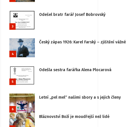
Odešel bratr farář Josef Bobrovský
3
Český zápas 1926: Karel Farský – zjištění vážn
4
Odešla sestra farářka Alena Plocarová
5
Letní „pel mel“ našimi sbory a s jejich členy
6
Bláznovství Boží je moudřejší než lidé