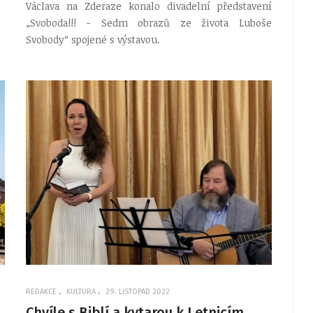
Václava na Zderaze konalo divadelní představení
„Svoboda!!! - Sedm obrazů ze života Luboše
Svobody“ spojené s výstavou.
REDAKCE
KULTURA
29. LISTOPAD 2022
Chvíle s Biblí a kytarou k Letnicím