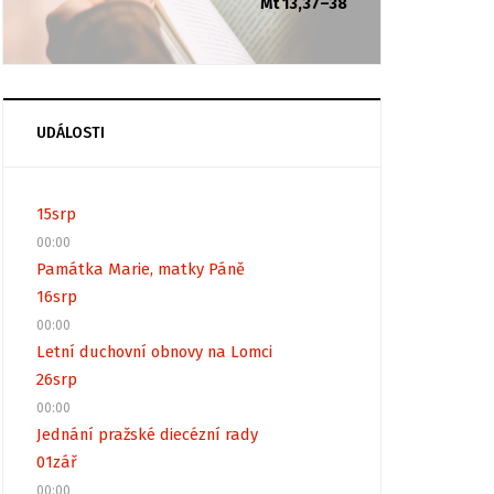
Mt 13,37–38
UDÁLOSTI
15
srp
00:00
Památka Marie, matky Páně
16
srp
00:00
Letní duchovní obnovy na Lomci
26
srp
00:00
Jednání pražské diecézní rady
01
zář
00:00