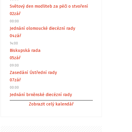
Světový den modliteb za péči o stvoření
02
zář
00:00
Jednání olomoucké diecézní rady
04
zář
14:00
Biskupská rada
05
zář
09:00
Zasedání Ústřední rady
07
zář
00:00
Jednání brněnské diecézní rady
Zobrazit celý kalendář