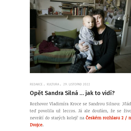
REDAKCE
KULTURA
29. LISTOPAD 2022
Opět Sandra Silná … jak to vidí?
Rozhovor Vladimíra Kroce se Sandrou Silnou: ‚Vlád
teď povolila už leccos. Já ale doufám, že se živo
nevrátí do starých kolejí‘ na
Českém rozhlasu 2 / n
Dvojce
.