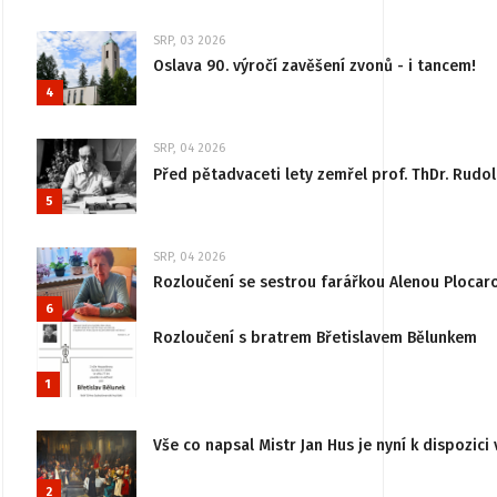
SRP, 03 2026
Oslava 90. výročí zavěšení zvonů - i tancem!
4
SRP, 04 2026
Před pětadvaceti lety zemřel prof. ThDr. Rudo
5
SRP, 04 2026
Rozloučení se sestrou farářkou Alenou Plocar
6
Rozloučení s bratrem Břetislavem Bělunkem
1
Vše co napsal Mistr Jan Hus je nyní k dispozici 
2