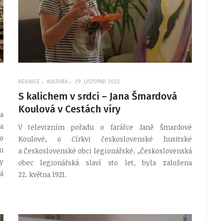
REDAKCE
KULTURA
29. LISTOPAD 2022
S kalichem v srdci – Jana Šmardová
Koulová v Cestách víry
a
a
V televizním pořadu o farářce Janě Šmardové
o
Koulové, o Církvi československé husitské
m
a Československé obci legionářské. „Československá
y
obec legionářská slaví sto let, byla založena
á
22. května 1921.