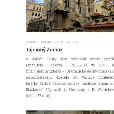
REDAKCE
KULTURA
29. LISTOPAD 2022
Tajemný Zderaz
V pořadu Cesty víry tentokrát sestra farářk
Emanuela Blažková - 22.5.2022 ve 13.05 n
ČT2. Tajemný Zderaz - "Dramatické dějiny pražskéh
novoměstského kostela sv. Václava pohlede
farářky Církve československé husitské Emanuel
Blažkové." Připravili J. Slomiany a P. Všelichov
(délka 27 min).