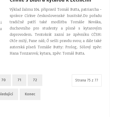
Výklad žalmu 104. připravil Tomáš Butta, patriarcha -
správce Církve československé husitské.Do pořadu
tradičně patří také modlitba Tomáše Nováka,
i
duchovního pro studenty a písně s kytarovým
u
doprovodem. Tentokrát zazní ze zpěvníku CČSH:
Otče milý, Pane náš; Ó sešli pravdu svou; a dále také
autorská píseň Tomáše Butty: Prolog. Sólový zpěv:
Hana Tonzarová; kytara, zpěv: Tomáš Butta.
70
71
72
Strana 75 z 77
ledující
Konec