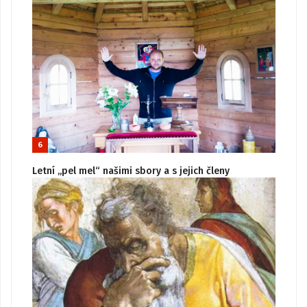
6
Letní „pel mel“ našimi sbory a s jejich členy