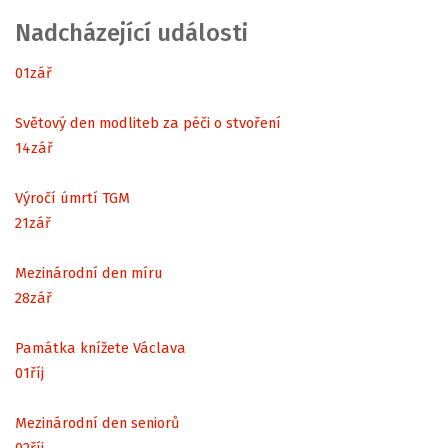
Nadcházející události
01
zář
Světový den modliteb za péči o stvoření
14
zář
Výročí úmrtí TGM
21
zář
Mezinárodní den míru
28
zář
Památka knížete Václava
01
říj
Mezinárodní den seniorů
02
říj