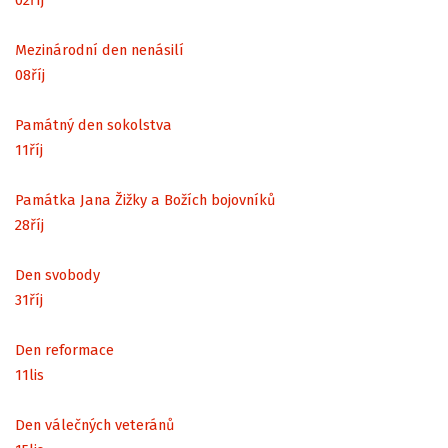
Mezinárodní den nenásilí
08
říj
Památný den sokolstva
11
říj
Památka Jana Žižky a Božích bojovníků
28
říj
Den svobody
31
říj
Den reformace
11
lis
Den válečných veteránů