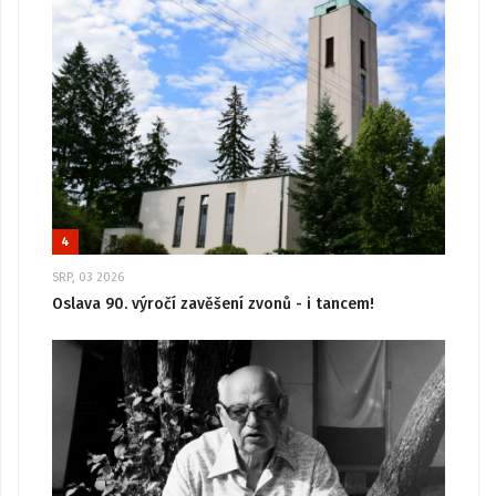
4
SRP, 03 2026
Oslava 90. výročí zavěšení zvonů - i tancem!