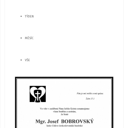
TÝDEN
MĚSÍC
VŠE