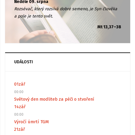
Neděle 09. srpna
Rozsévač, který rozsívá dobré semeno, je Syn člověka
a pole je tento svět.
Mt 13,37–38
UDÁLOSTI
01
zář
00:00
Světový den modliteb za péči o stvoření
14
zář
00:00
Výročí úmrtí TGM
21
zář