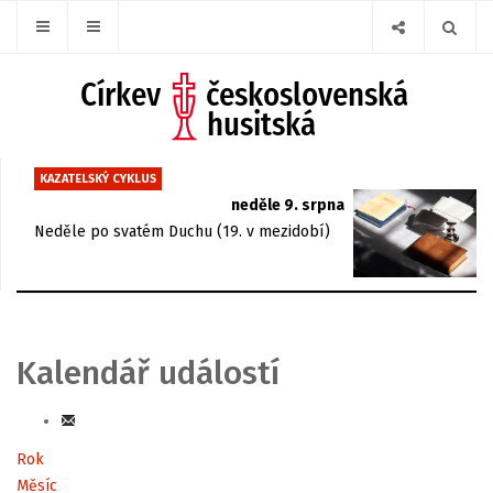
KAZATELSKÝ CYKLUS
neděle 9. srpna
Neděle po svatém Duchu (19. v mezidobí)
Kalendář událostí
Rok
Měsíc