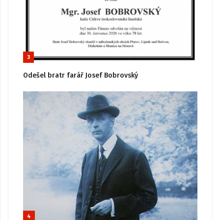
3
Odešel bratr farář Josef Bobrovský
4