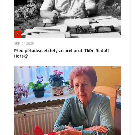
5
SRP, 04 2026
Před pětadvaceti lety zemřel prof. ThDr. Rudolf
Horský