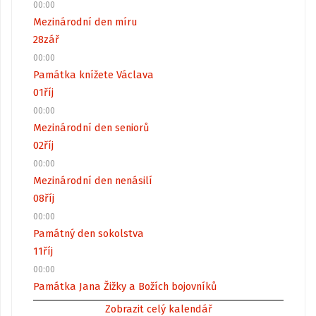
00:00
Mezinárodní den míru
28
zář
00:00
Památka knížete Václava
01
říj
00:00
Mezinárodní den seniorů
02
říj
00:00
Mezinárodní den nenásilí
08
říj
00:00
Památný den sokolstva
11
říj
00:00
Památka Jana Žižky a Božích bojovníků
Zobrazit celý kalendář