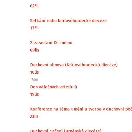
02
říj
Setkání rodin královéhradecké diecéze
17
říj
2. zasedání IX. sněmu
09
lis
Duchovní obnova (Královéhradecká diecéze)
10
lis
17:00
Den válečných veteránů
19
lis
Konference na téma umění a tvorba v duchovní péč
23
lis
Duchovní cvičení (Brněnská diecéze)