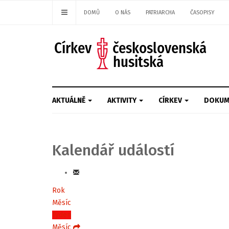
DOMŮ
O NÁS
PATRIARCHA
ČASOPISY
AKTUÁLNĚ
AKTIVITY
CÍRKEV
DOKUM
Kalendář událostí
Rok
Měsíc
Týden
Měsíc