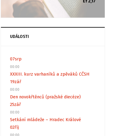
Ef 2,17
UDÁLOSTI
07
srp
00:00
XXXIII. kurz varhaníků a zpěváků CČSH
19
zář
00:00
Den novokřtěnců (pražské diecéze)
25
zář
00:00
Setkání mládeže – Hradec Králové
02
říj
00:00