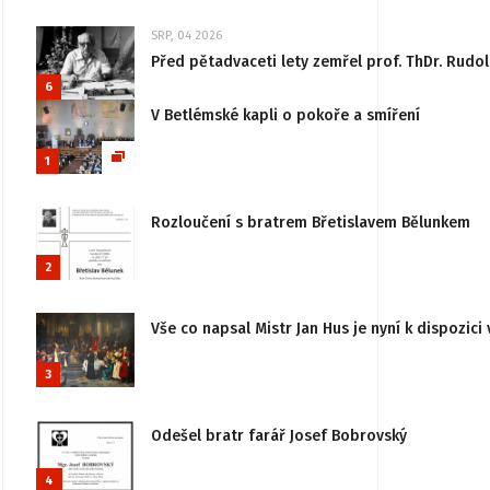
SRP, 04 2026
Před pětadvaceti lety zemřel prof. ThDr. Rudo
6
V Betlémské kapli o pokoře a smíření
1
Rozloučení s bratrem Břetislavem Bělunkem
2
Vše co napsal Mistr Jan Hus je nyní k dispozici 
3
Odešel bratr farář Josef Bobrovský
4