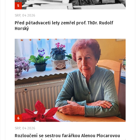
5
SRP, 04 2026
Před pětadvaceti lety zemřel prof. ThDr. Rudolf
Horský
6
SRP, 04 2026
Rozloučení se sestrou farářkou Alenou Plocarovou