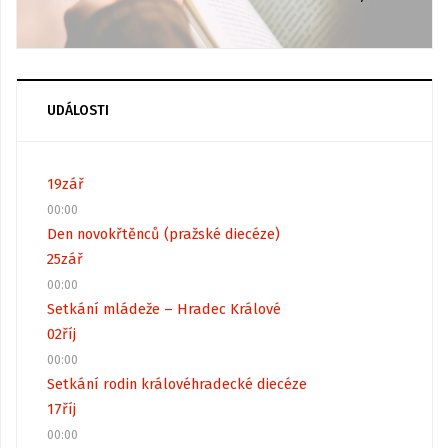
UDÁLOSTI
19
zář
00:00
Den novokřtěnců (pražské diecéze)
25
zář
00:00
Setkání mládeže – Hradec Králové
02
říj
00:00
Setkání rodin královéhradecké diecéze
17
říj
00:00