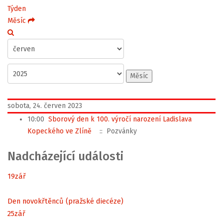
Týden
Měsíc
Měsíc
sobota, 24. červen 2023
10:00
Sborový den k 100. výročí narození Ladislava
Kopeckého ve Zlíně
:: Pozvánky
Nadcházející události
19
zář
Den novokřtěnců (pražské diecéze)
25
zář