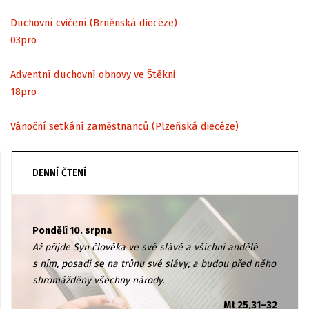
Duchovní cvičení (Brněnská diecéze)
03
pro
Adventní duchovní obnovy ve Štěkni
18
pro
Vánoční setkání zaměstnanců (Plzeňská diecéze)
DENNÍ ČTENÍ
Pondělí 10. srpna
Až přijde Syn člověka ve své slávě a všichni andělé
s ním, posadí se na trůnu své slávy; a budou před něho
shromážděny všechny národy.
Mt 25,31–32