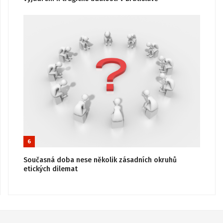
6
Současná doba nese několik zásadních okruhů
etických dilemat