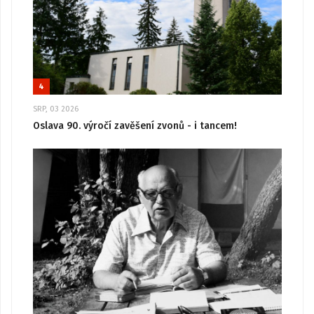
4
SRP, 03 2026
Oslava 90. výročí zavěšení zvonů - i tancem!