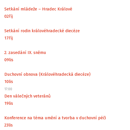
Setkání mládeže – Hradec Králové
02
říj
Setkání rodin královéhradecké diecéze
17
říj
2. zasedání IX. sněmu
09
lis
Duchovní obnova (Královéhradecká diecéze)
10
lis
17:00
Den válečných veteránů
19
lis
Konference na téma umění a tvorba v duchovní péči
23
lis