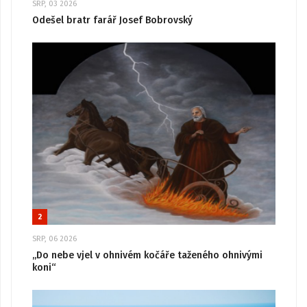
SRP, 03 2026
Odešel bratr farář Josef Bobrovský
2
SRP, 06 2026
„Do nebe vjel v ohnivém kočáře taženého ohnivými
koni“