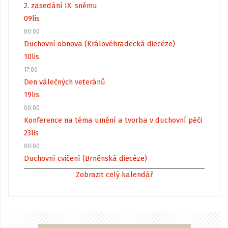
2. zasedání IX. sněmu
09
lis
00:00
Duchovní obnova (Královéhradecká diecéze)
10
lis
17:00
Den válečných veteránů
19
lis
00:00
Konference na téma umění a tvorba v duchovní péči
23
lis
00:00
Duchovní cvičení (Brněnská diecéze)
Zobrazit celý kalendář