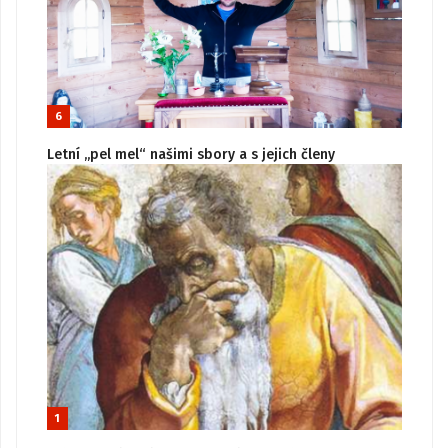
6
Letní „pel mel“ našimi sbory a s jejich členy
1