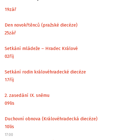
19
zář
Den novokřtěnců (pražské diecéze)
25
zář
Setkání mládeže – Hradec Králové
02
říj
Setkání rodin královéhradecké diecéze
17
říj
2. zasedání IX. sněmu
09
lis
Duchovní obnova (Královéhradecká diecéze)
10
lis
17:00