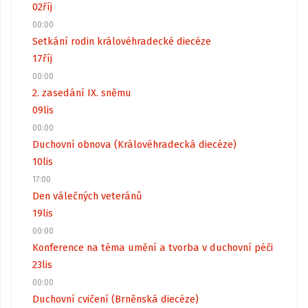
02
říj
00:00
Setkání rodin královéhradecké diecéze
17
říj
00:00
2. zasedání IX. sněmu
09
lis
00:00
Duchovní obnova (Královéhradecká diecéze)
10
lis
17:00
Den válečných veteránů
19
lis
00:00
Konference na téma umění a tvorba v duchovní péči
23
lis
00:00
Duchovní cvičení (Brněnská diecéze)