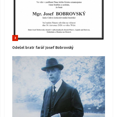
3
Odešel bratr farář Josef Bobrovský