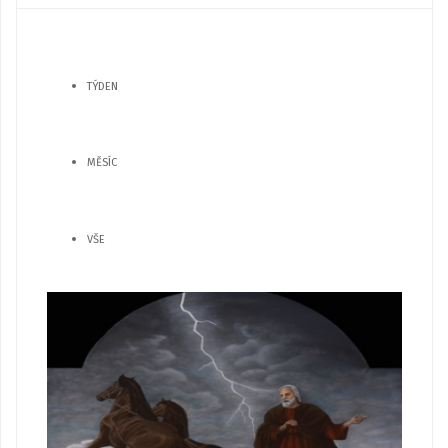
TÝDEN
MĚSÍC
VŠE