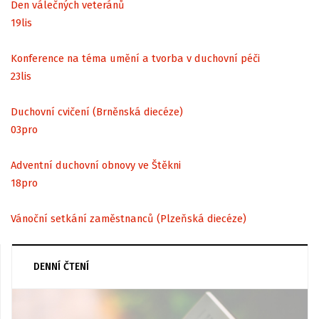
Den válečných veteránů
19
lis
Konference na téma umění a tvorba v duchovní péči
23
lis
Duchovní cvičení (Brněnská diecéze)
03
pro
Adventní duchovní obnovy ve Štěkni
18
pro
Vánoční setkání zaměstnanců (Plzeňská diecéze)
DENNÍ ČTENÍ