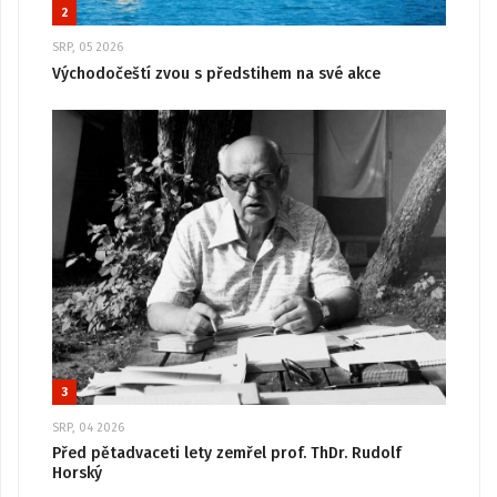
2
SRP, 05 2026
Východočeští zvou s předstihem na své akce
3
SRP, 04 2026
Před pětadvaceti lety zemřel prof. ThDr. Rudolf
Horský