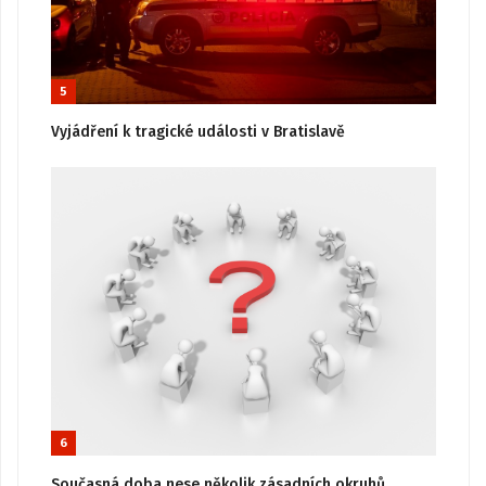
5
Vyjádření k tragické události v Bratislavě
6
Současná doba nese několik zásadních okruhů