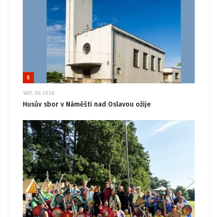
5
SRP, 06 2026
Husův sbor v Náměšti nad Oslavou ožije