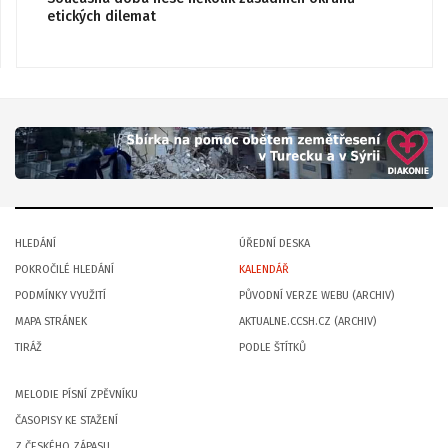
etických dilemat
HLEDÁNÍ
ÚŘEDNÍ DESKA
POKROČILÉ HLEDÁNÍ
KALENDÁŘ
PODMÍNKY VYUŽITÍ
PŮVODNÍ VERZE WEBU (ARCHIV)
MAPA STRÁNEK
AKTUALNE.CCSH.CZ (ARCHIV)
TIRÁŽ
PODLE ŠTÍTKŮ
MELODIE PÍSNÍ ZPĚVNÍKU
ČASOPISY KE STAŽENÍ
Z ČESKÉHO ZÁPASU