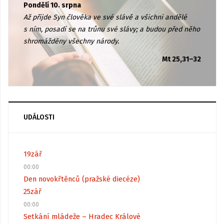
Pondělí 10. srpna
Až přijde Syn člověka ve své slávě a všichni andělé
s ním, posadí se na trůnu své slávy; a budou před něho
shromážděny všechny národy.
Mt 25,31–32
UDÁLOSTI
19
zář
00:00
Den novokřtěnců (pražské diecéze)
25
zář
00:00
Setkání mládeže – Hradec Králové