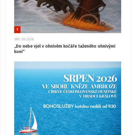
1
SRP, 06 2026
„Do nebe vjel v ohnivém kočáře taženého ohnivými
koni“