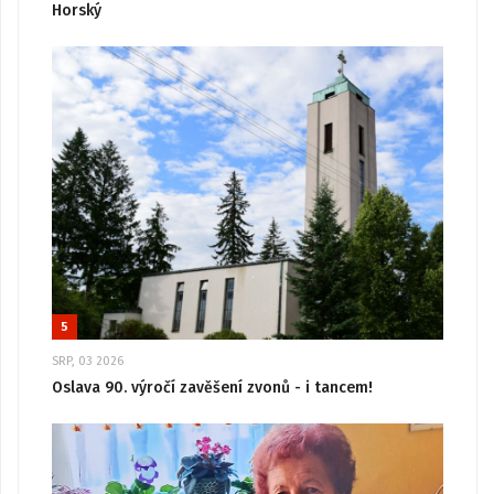
Horský
5
SRP, 03 2026
Oslava 90. výročí zavěšení zvonů - i tancem!