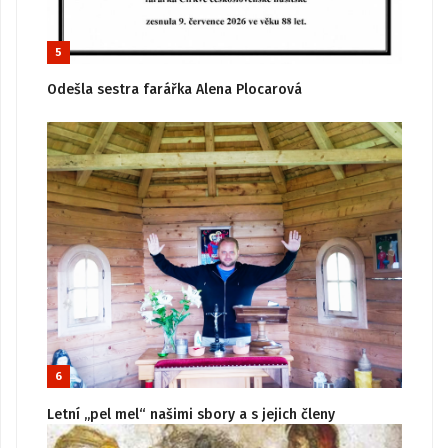
5
Odešla sestra farářka Alena Plocarová
6
Letní „pel mel“ našimi sbory a s jejich členy