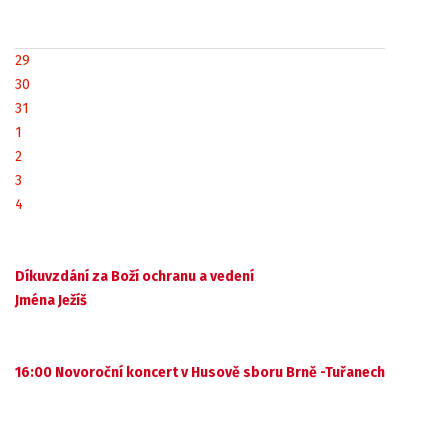
29
30
31
1
2
3
4
Díkuvzdání za Boží ochranu a vedení
Jména Ježíš
16:00 Novoroční koncert v Husově sboru Brně -Tuřanech