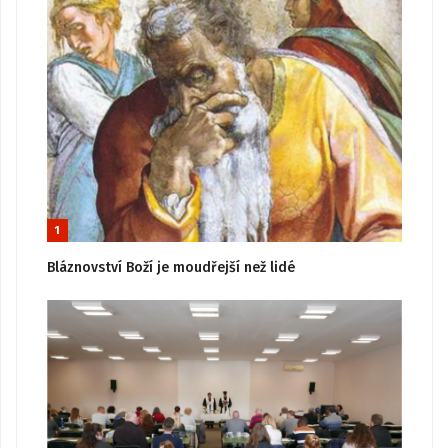
1
Bláznovství Boží je moudřejší než lidé