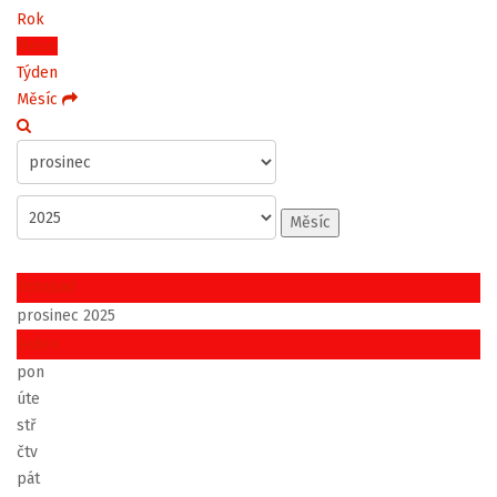
Rok
Měsíc
Týden
Měsíc
Měsíc
listopad
prosinec 2025
leden
pon
úte
stř
čtv
pát