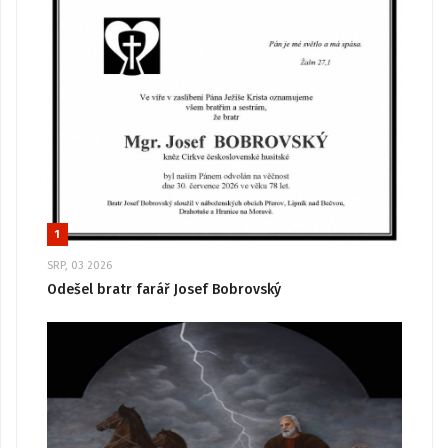
1
SRP, 03 2026
Odešel bratr farář Josef Bobrovský