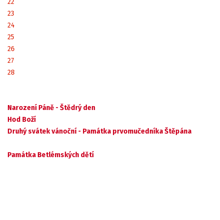
22
23
24
25
26
27
28
Narození Páně - Štědrý den
Hod Boží
Druhý svátek vánoční - Památka prvomučedníka Štěpána
Památka Betlémských dětí