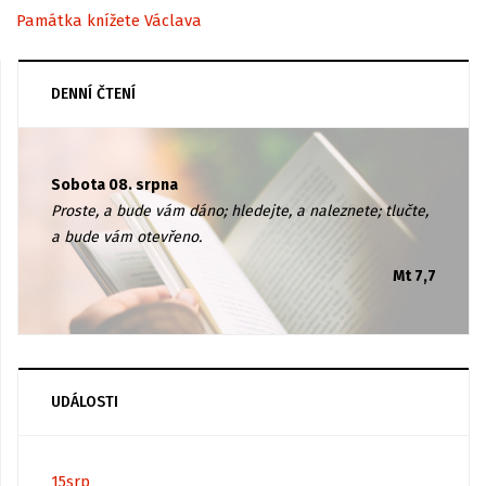
Památka knížete Václava
DENNÍ ČTENÍ
Sobota 08. srpna
Proste, a bude vám dáno; hledejte, a naleznete; tlučte,
a bude vám otevřeno.
Mt 7,7
UDÁLOSTI
15
srp