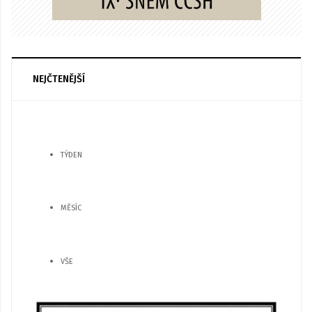
NEJČTENĚJŠÍ
TÝDEN
MĚSÍC
VŠE