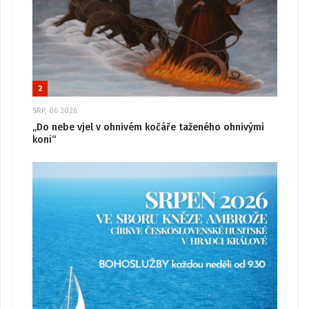
2
SRP, 06 2026
„Do nebe vjel v ohnivém kočáře taženého ohnivými
koni“