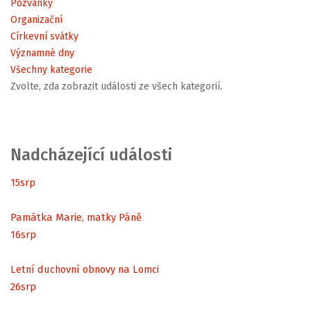
Pozvánky
Organizační
Církevní svátky
Významné dny
Všechny kategorie
Zvolte, zda zobrazit události ze všech kategorií.
Nadcházející události
15
srp
Památka Marie, matky Páně
16
srp
Letní duchovní obnovy na Lomci
26
srp