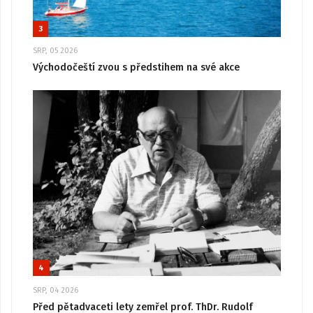
3
SRP, 05 2026
Východočeští zvou s předstihem na své akce
4
SRP, 04 2026
Před pětadvaceti lety zemřel prof. ThDr. Rudolf