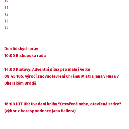
10
11
12
13
14
Den lidských práv
10:00 Biskupská rada
14:00 Klatovy: Adventní dílna pro malé i velké
08:45 105. výročí znovuotevření Chrámu Mistra Jana v Husa v
Uherském Brodě
16:00 HTF UK: Uvedení knihy "Otevřené nebe, otevřená srdce"
(výbor z korespondence Jana Hellera)