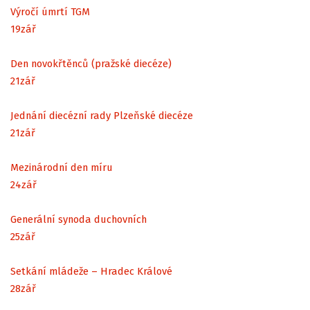
Výročí úmrtí TGM
19
zář
Den novokřtěnců (pražské diecéze)
21
zář
Jednání diecézní rady Plzeňské diecéze
21
zář
Mezinárodní den míru
24
zář
Generální synoda duchovních
25
zář
Setkání mládeže – Hradec Králové
28
zář