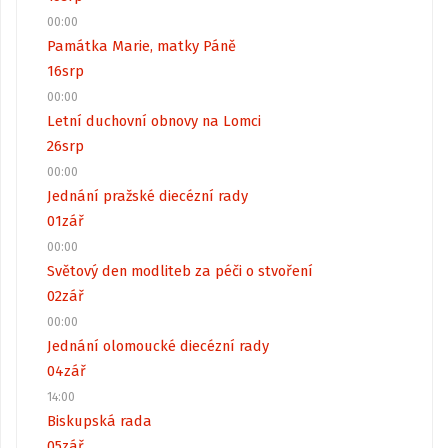
00:00
Památka Marie, matky Páně
16
srp
00:00
Letní duchovní obnovy na Lomci
26
srp
00:00
Jednání pražské diecézní rady
01
zář
00:00
Světový den modliteb za péči o stvoření
02
zář
00:00
Jednání olomoucké diecézní rady
04
zář
14:00
Biskupská rada
05
zář