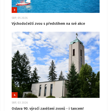
3
SRP, 05 2026
Východočeští zvou s předstihem na své akce
4
SRP, 03 2026
Oslava 90. výročí zavěšení zvonů - i tancem!