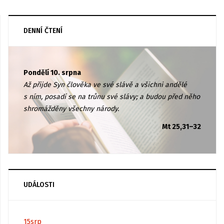
DENNÍ ČTENÍ
Pondělí 10. srpna
Až přijde Syn člověka ve své slávě a všichni andělé
s ním, posadí se na trůnu své slávy; a budou před něho
shromážděny všechny národy.
Mt 25,31–32
UDÁLOSTI
15
srp