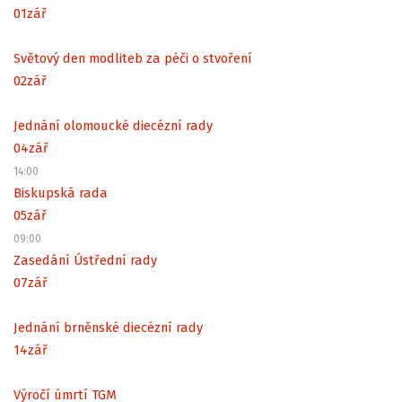
01
zář
Světový den modliteb za péči o stvoření
02
zář
Jednání olomoucké diecézní rady
04
zář
14:00
Biskupská rada
05
zář
09:00
Zasedání Ústřední rady
07
zář
Jednání brněnské diecézní rady
14
zář
Výročí úmrtí TGM