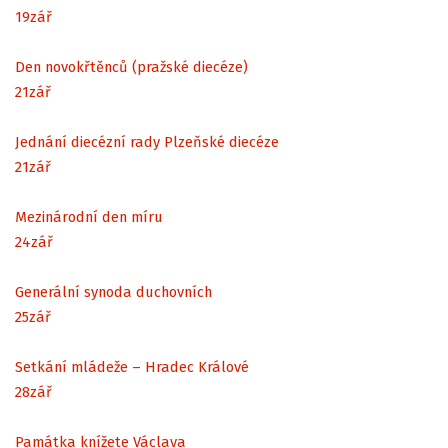
19
zář
Den novokřtěnců (pražské diecéze)
21
zář
Jednání diecézní rady Plzeňské diecéze
21
zář
Mezinárodní den míru
24
zář
Generální synoda duchovních
25
zář
Setkání mládeže – Hradec Králové
28
zář
Památka knížete Václava