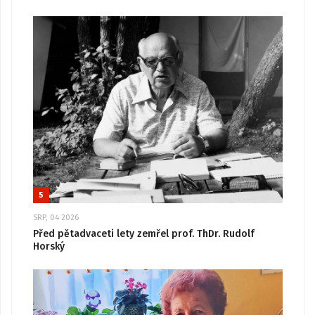
5
SRP, 04 2026
Před pětadvaceti lety zemřel prof. ThDr. Rudolf
Horský