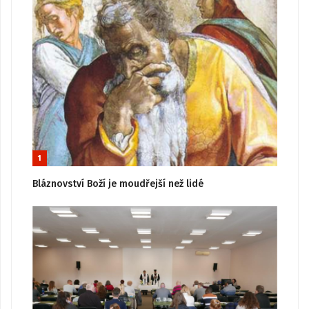
1
Bláznovství Boží je moudřejší než lidé