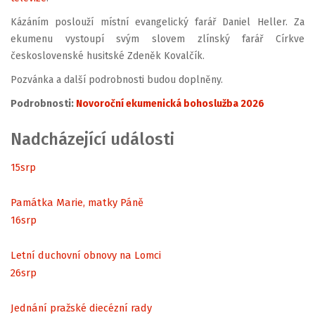
Kázáním poslouží místní evangelický farář Daniel Heller. Za
ekumenu vystoupí svým slovem zlínský farář Církve
československé husitské Zdeněk Kovalčík.
Pozvánka a další podrobnosti budou doplněny.
Podrobnosti:
Novoroční ekumenická bohoslužba 2026
Nadcházející události
15
srp
Památka Marie, matky Páně
16
srp
Letní duchovní obnovy na Lomci
26
srp
Jednání pražské diecézní rady