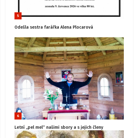
5
Odešla sestra farářka Alena Plocarová
6
Letní „pel mel“ našimi sbory a s jejich členy