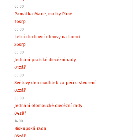
00:00
Památka Marie, matky Páně
16
srp
00:00
Letní duchovní obnovy na Lomci
26
srp
00:00
Jednání pražské diecézní rady
01
zář
00:00
Světový den modliteb za péči o stvoření
02
zář
00:00
Jednání olomoucké diecézní rady
04
zář
14:00
Biskupská rada
05
zář