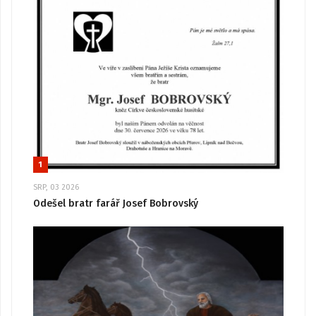
1
SRP, 03 2026
Odešel bratr farář Josef Bobrovský