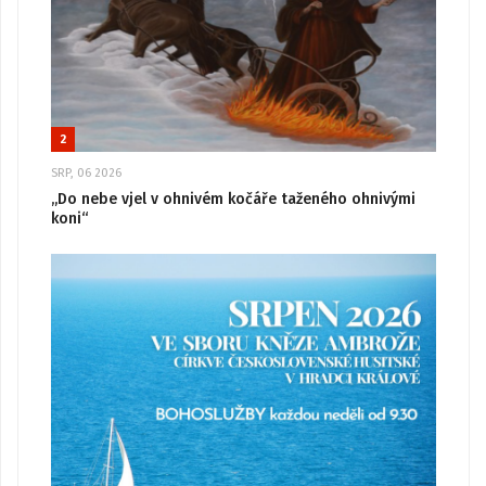
2
SRP, 06 2026
„Do nebe vjel v ohnivém kočáře taženého ohnivými
koni“