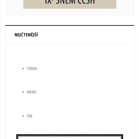
NEJČTENĚJŠÍ
TÝDEN
MĚSÍC
VŠE