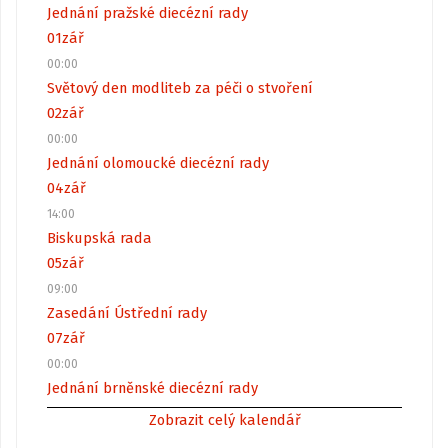
Jednání pražské diecézní rady
01
zář
00:00
Světový den modliteb za péči o stvoření
02
zář
00:00
Jednání olomoucké diecézní rady
04
zář
14:00
Biskupská rada
05
zář
09:00
Zasedání Ústřední rady
07
zář
00:00
Jednání brněnské diecézní rady
Zobrazit celý kalendář