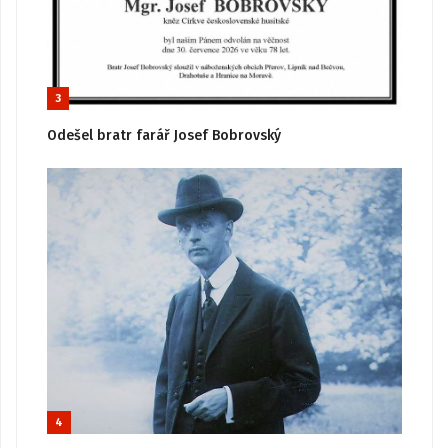
3
Odešel bratr farář Josef Bobrovský
4