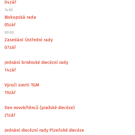
04
zář
14:00
Biskupská rada
05
zář
09:00
Zasedání Ústřední rady
07
zář
Jednání brněnské diecézní rady
14
zář
Výročí úmrtí TGM
19
zář
Den novokřtěnců (pražské diecéze)
21
zář
Jednání diecézní rady Plzeňské diecéze