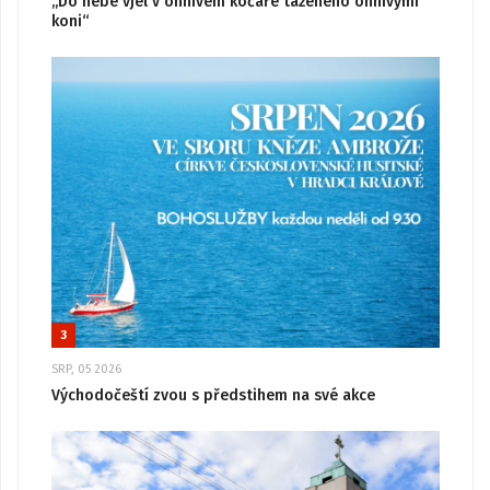
„Do nebe vjel v ohnivém kočáře taženého ohnivými
koni“
3
SRP, 05 2026
Východočeští zvou s předstihem na své akce