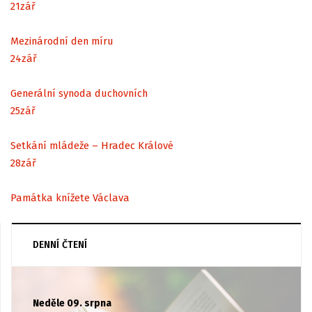
21
zář
Mezinárodní den míru
24
zář
Generální synoda duchovních
25
zář
Setkání mládeže – Hradec Králové
28
zář
Památka knížete Václava
DENNÍ ČTENÍ
Neděle 09. srpna