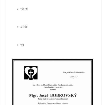
TÝDEN
MĚSÍC
VŠE