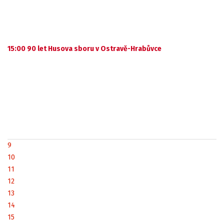
15:00 90 let Husova sboru v Ostravě-Hrabůvce
9
10
11
12
13
14
15