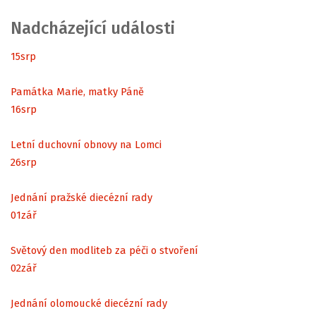
Nadcházející události
15
srp
Památka Marie, matky Páně
16
srp
Letní duchovní obnovy na Lomci
26
srp
Jednání pražské diecézní rady
01
zář
Světový den modliteb za péči o stvoření
02
zář
Jednání olomoucké diecézní rady