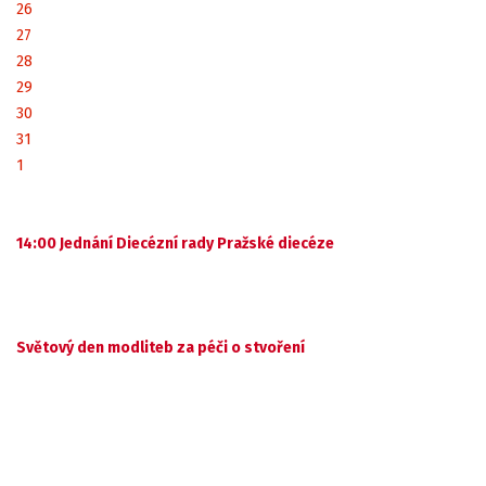
26
27
28
29
30
31
1
14:00 Jednání Diecézní rady Pražské diecéze
Světový den modliteb za péči o stvoření