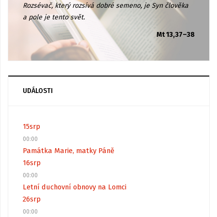
Rozsévač, který rozsívá dobré semeno, je Syn člověka
a pole je tento svět.
Mt 13,37–38
UDÁLOSTI
15
srp
00:00
Památka Marie, matky Páně
16
srp
00:00
Letní duchovní obnovy na Lomci
26
srp
00:00