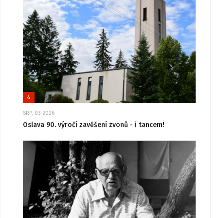
4
SRP, 03 2026
Oslava 90. výročí zavěšení zvonů - i tancem!