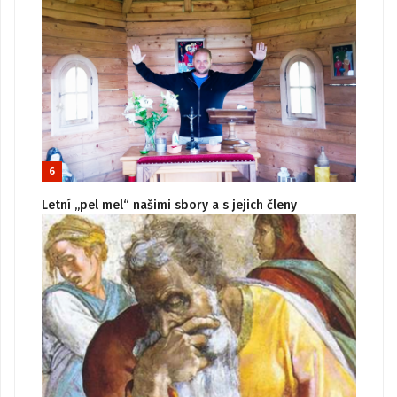
6
Letní „pel mel“ našimi sbory a s jejich členy