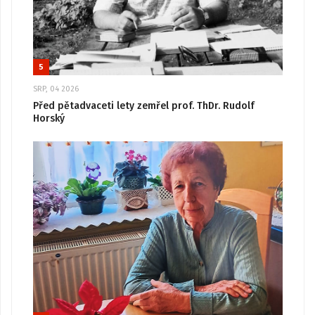
5
SRP, 04 2026
Před pětadvaceti lety zemřel prof. ThDr. Rudolf
Horský