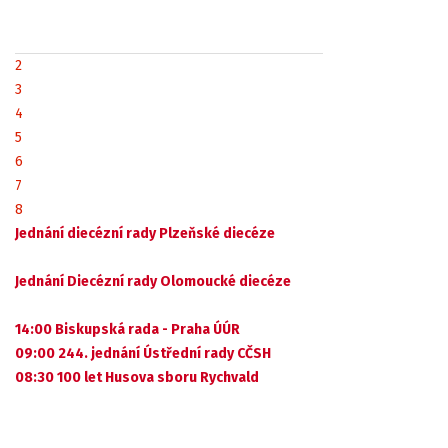
2
3
4
5
6
7
8
Jednání diecézní rady Plzeňské diecéze
Jednání Diecézní rady Olomoucké diecéze
14:00 Biskupská rada - Praha ÚÚR
09:00 244. jednání Ústřední rady CČSH
08:30 100 let Husova sboru Rychvald