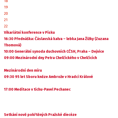
18
19
20
21
22
Vikariátní konference v Písku
16:30 Přednáška: Čáslavská kalva – lebka Jana Žižky (Zuzana
Thomová)
10:00 Generální synoda duchovních CČSH, Praha – Dejvice
09:00 Mezinárodní dny Petra Chelčického v Chelčicích
Mezinárodní den míru
09:30 95 let Sboru kněze Ambrože v Hradci Králové
17:00 Meditace v tichu-Pavel Pechanec
Setkání nově pokřtěných Pražské diecéze