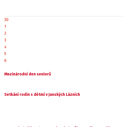
30
1
2
3
4
5
6
Mezinárodní den seniorů
Setkání rodin s dětmi v Janských Lázních