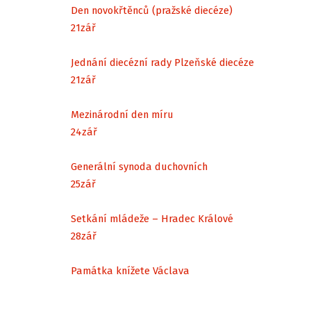
Den novokřtěnců (pražské diecéze)
21
zář
Jednání diecézní rady Plzeňské diecéze
21
zář
Mezinárodní den míru
24
zář
Generální synoda duchovních
25
zář
Setkání mládeže – Hradec Králové
28
zář
Památka knížete Václava