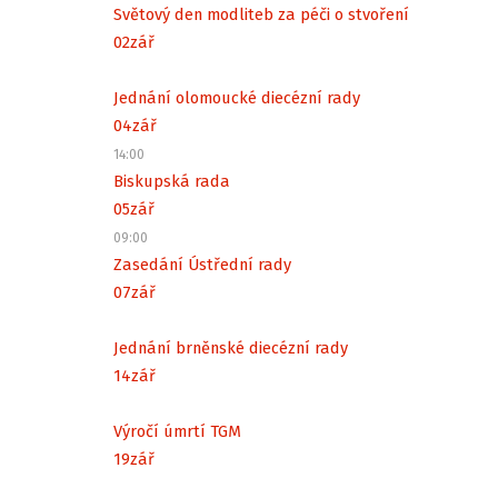
Světový den modliteb za péči o stvoření
02
zář
Jednání olomoucké diecézní rady
04
zář
14:00
Biskupská rada
05
zář
09:00
Zasedání Ústřední rady
07
zář
Jednání brněnské diecézní rady
14
zář
Výročí úmrtí TGM
19
zář