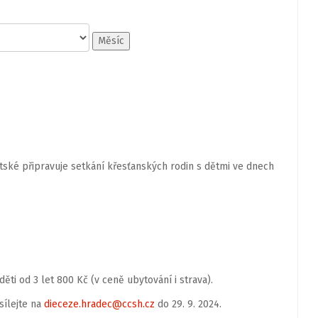
Měsíc
ské připravuje setkání křesťanských rodin s dětmi ve dnech
ěti od 3 let 800 Kč (v ceně ubytování i strava).
sílejte na
dieceze.hradec@ccsh.cz
do 29. 9. 2024.