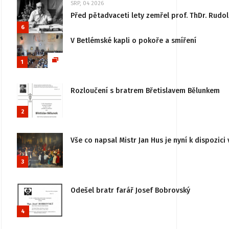
SRP, 04 2026
Před pětadvaceti lety zemřel prof. ThDr. Rudo
6
V Betlémské kapli o pokoře a smíření
1
Rozloučení s bratrem Břetislavem Bělunkem
2
Vše co napsal Mistr Jan Hus je nyní k dispozici 
3
Odešel bratr farář Josef Bobrovský
4