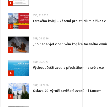
1
ČVC, 31 2026
Farského kolej – Zázemí pro studium a život v 
2
SRP, 06 2026
„Do nebe vjel v ohnivém kočáře taženého ohni
3
SRP, 05 2026
Východočeští zvou s předstihem na své akce
4
SRP, 03 2026
Oslava 90. výročí zavěšení zvonů - i tancem!
5