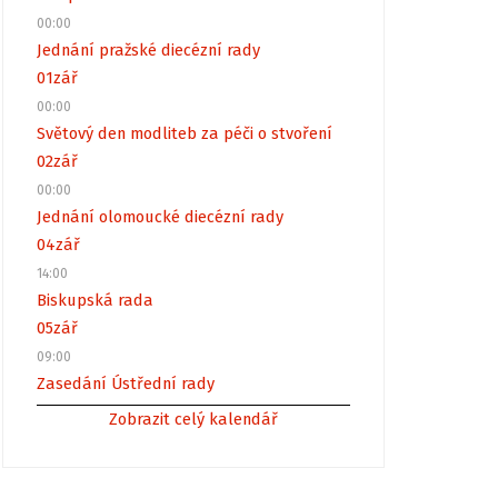
00:00
Jednání pražské diecézní rady
01
zář
00:00
Světový den modliteb za péči o stvoření
02
zář
00:00
Jednání olomoucké diecézní rady
04
zář
14:00
Biskupská rada
05
zář
09:00
Zasedání Ústřední rady
Zobrazit celý kalendář