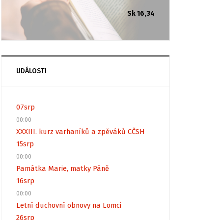
Sk 16,34
UDÁLOSTI
07
srp
00:00
XXXIII. kurz varhaníků a zpěváků CČSH
15
srp
00:00
Památka Marie, matky Páně
16
srp
00:00
Letní duchovní obnovy na Lomci
26
srp