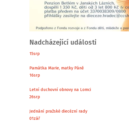
Nadcházející události
15
srp
Památka Marie, matky Páně
16
srp
Letní duchovní obnovy na Lomci
26
srp
Jednání pražské diecézní rady
01
zář