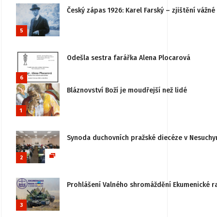
Český zápas 1926: Karel Farský – zjištění vážn
5
Odešla sestra farářka Alena Plocarová
6
Bláznovství Boží je moudřejší než lidé
1
Synoda duchovních pražské diecéze v Nesuchy
2
Prohlášení Valného shromáždění Ekumenické rady
3