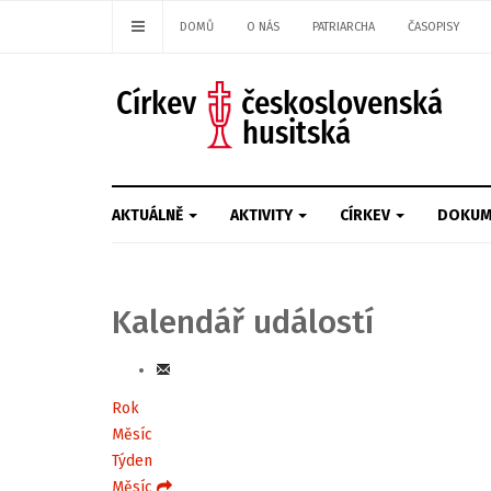
DOMŮ
O NÁS
PATRIARCHA
ČASOPISY
AKTUÁLNĚ
AKTIVITY
CÍRKEV
DOKUM
Kalendář událostí
Rok
Měsíc
Týden
Měsíc