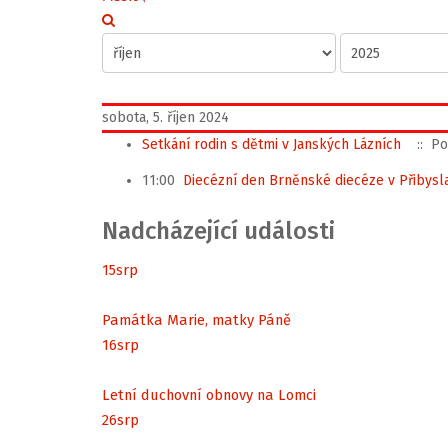
sobota, 5. říjen 2024
Setkání rodin s dětmi v Janských Lázních
:: Po
11:00
Diecézní den Brněnské diecéze v Přibysla
Nadcházející události
15
srp
Památka Marie, matky Páně
16
srp
Letní duchovní obnovy na Lomci
26
srp