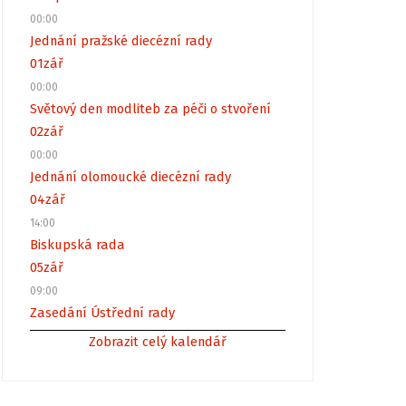
00:00
Jednání pražské diecézní rady
01
zář
00:00
Světový den modliteb za péči o stvoření
02
zář
00:00
Jednání olomoucké diecézní rady
04
zář
14:00
Biskupská rada
05
zář
09:00
Zasedání Ústřední rady
Zobrazit celý kalendář