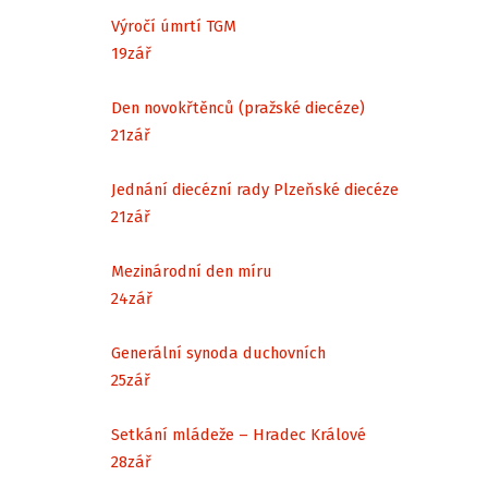
Výročí úmrtí TGM
19
zář
Den novokřtěnců (pražské diecéze)
21
zář
Jednání diecézní rady Plzeňské diecéze
21
zář
Mezinárodní den míru
24
zář
Generální synoda duchovních
25
zář
Setkání mládeže – Hradec Králové
28
zář