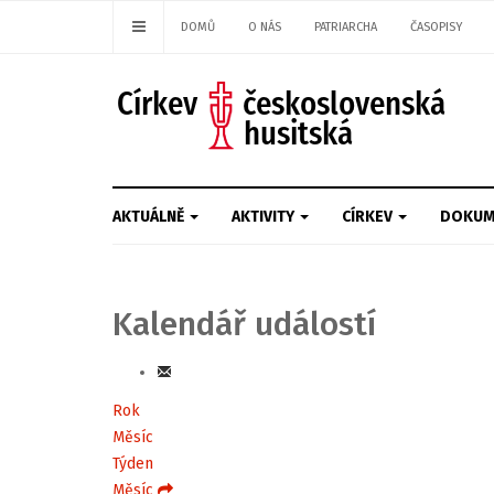
DOMŮ
O NÁS
PATRIARCHA
ČASOPISY
AKTUÁLNĚ
AKTIVITY
CÍRKEV
DOKUM
Kalendář událostí
Rok
Měsíc
Týden
Měsíc