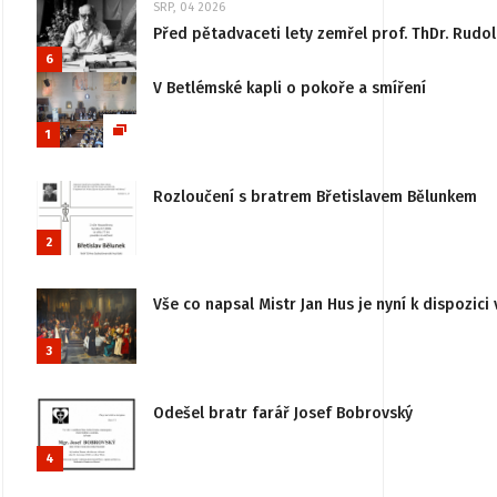
SRP, 04 2026
Před pětadvaceti lety zemřel prof. ThDr. Rudo
6
V Betlémské kapli o pokoře a smíření
1
Rozloučení s bratrem Břetislavem Bělunkem
2
Vše co napsal Mistr Jan Hus je nyní k dispozici 
3
Odešel bratr farář Josef Bobrovský
4