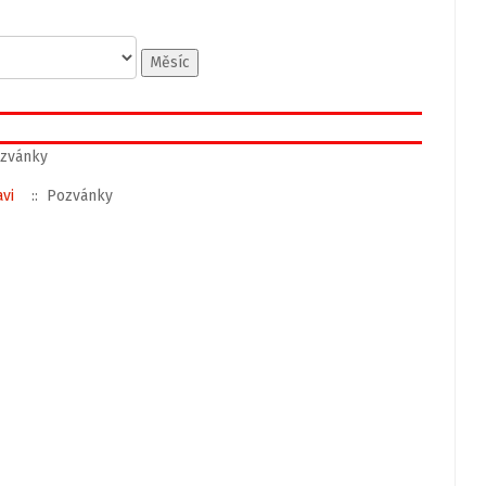
Měsíc
zvánky
vi
:: Pozvánky