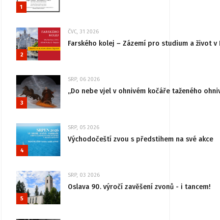
1
ČVC, 31 2026
Farského kolej – Zázemí pro studium a život v 
2
SRP, 06 2026
„Do nebe vjel v ohnivém kočáře taženého ohni
3
SRP, 05 2026
Východočeští zvou s předstihem na své akce
4
SRP, 03 2026
Oslava 90. výročí zavěšení zvonů - i tancem!
5