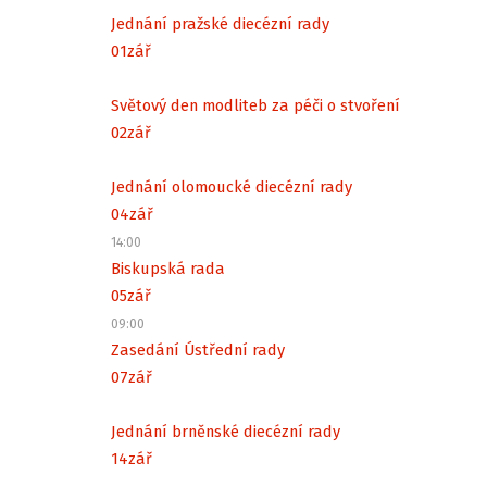
Jednání pražské diecézní rady
01
zář
Světový den modliteb za péči o stvoření
02
zář
Jednání olomoucké diecézní rady
04
zář
14:00
Biskupská rada
05
zář
09:00
Zasedání Ústřední rady
07
zář
Jednání brněnské diecézní rady
14
zář