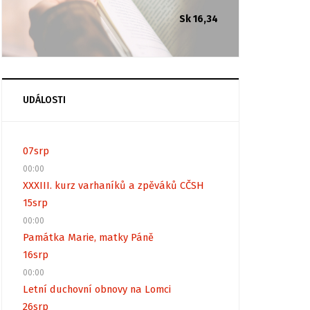
Sk 16,34
UDÁLOSTI
07
srp
00:00
XXXIII. kurz varhaníků a zpěváků CČSH
15
srp
00:00
Památka Marie, matky Páně
16
srp
00:00
Letní duchovní obnovy na Lomci
26
srp