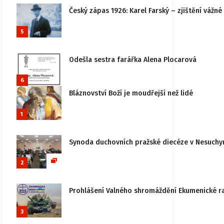
Český zápas 1926: Karel Farský – zjištění vážn
5
Odešla sestra farářka Alena Plocarová
6
Bláznovství Boží je moudřejší než lidé
1
Synoda duchovních pražské diecéze v Nesuchy
2
Prohlášení Valného shromáždění Ekumenické rady
3