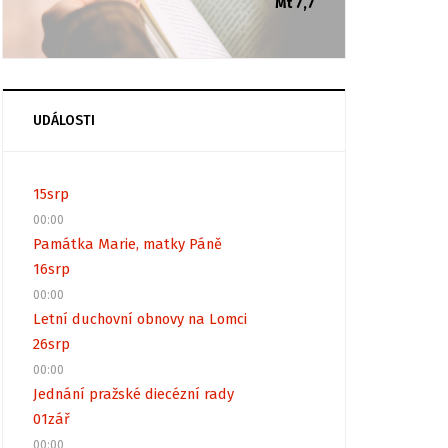
Mt 7,7
UDÁLOSTI
15
srp
00:00
Památka Marie, matky Páně
16
srp
00:00
Letní duchovní obnovy na Lomci
26
srp
00:00
Jednání pražské diecézní rady
01
zář
00:00