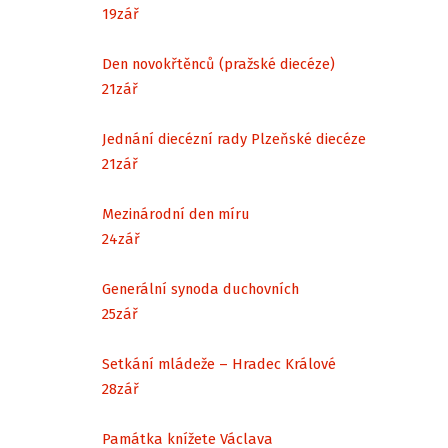
19
zář
Den novokřtěnců (pražské diecéze)
21
zář
Jednání diecézní rady Plzeňské diecéze
21
zář
Mezinárodní den míru
24
zář
Generální synoda duchovních
25
zář
Setkání mládeže – Hradec Králové
28
zář
Památka knížete Václava