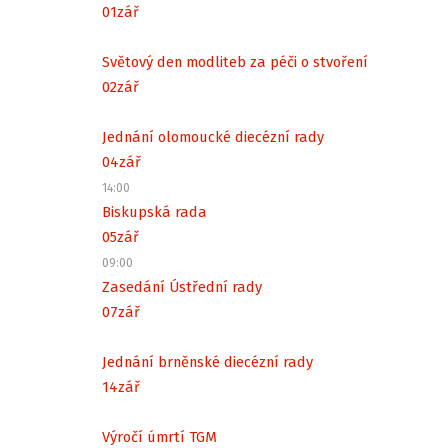
01
zář
Světový den modliteb za péči o stvoření
02
zář
Jednání olomoucké diecézní rady
04
zář
14:00
Biskupská rada
05
zář
09:00
Zasedání Ústřední rady
07
zář
Jednání brněnské diecézní rady
14
zář
Výročí úmrtí TGM