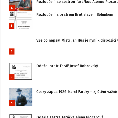
Rozloučení se sestrou farářkou Alenou Plocar
6
Rozloučení s bratrem Břetislavem Bělunkem
1
Vše co napsal Mistr Jan Hus je nyní k dispozici 
2
Odešel bratr farář Josef Bobrovský
3
Český zápas 1926: Karel Farský – zjištění vážn
4
Odešla sestra farářka Alena Plocarová