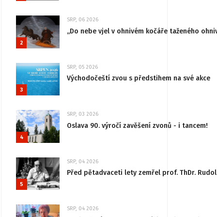
SRP, 06 2026
„Do nebe vjel v ohnivém kočáře taženého ohni
2
SRP, 05 2026
Východočeští zvou s předstihem na své akce
3
SRP, 03 2026
Oslava 90. výročí zavěšení zvonů - i tancem!
4
SRP, 04 2026
Před pětadvaceti lety zemřel prof. ThDr. Rudo
5
SRP, 04 2026