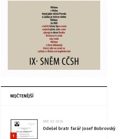
NEJČTENĚJŠÍ
SRP, 03 2026
Odešel bratr farář Josef Bobrovský
1