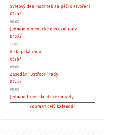
Světový den modliteb za péči o stvoření
02
zář
00:00
Jednání olomoucké diecézní rady
04
zář
14:00
Biskupská rada
05
zář
09:00
Zasedání Ústřední rady
07
zář
00:00
Jednání brněnské diecézní rady
Zobrazit celý kalendář