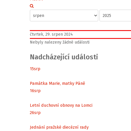
čtvrtek, 29. srpen 2024
Nebyly nalezeny žádné události
Nadcházející události
15
srp
Památka Marie, matky Páně
16
srp
Letní duchovní obnovy na Lomci
26
srp
Jednání pražské diecézní rady