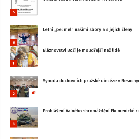
5
Letní „pel mel“ našimi sbory a s jejich členy
6
Bláznovství Boží je moudřejší než lidé
1
Synoda duchovních pražské diecéze v Nesuchy
2
Prohlášení Valného shromáždění Ekumenické rady
3