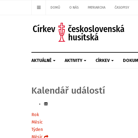
DOMŮ
O NÁS
PATRIARCHA
ČASOPISY
AKTUÁLNĚ
AKTIVITY
CÍRKEV
DOKUM
Kalendář událostí
Rok
Měsíc
Týden
Měsíc