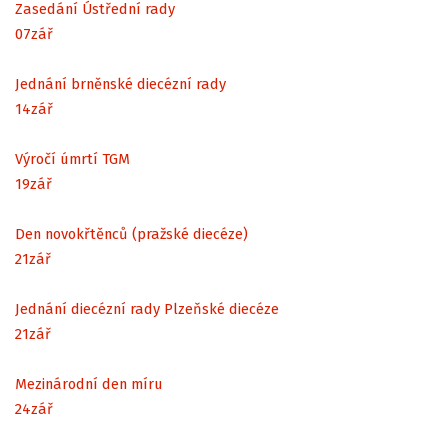
Zasedání Ústřední rady
07
zář
Jednání brněnské diecézní rady
14
zář
Výročí úmrtí TGM
19
zář
Den novokřtěnců (pražské diecéze)
21
zář
Jednání diecézní rady Plzeňské diecéze
21
zář
Mezinárodní den míru
24
zář