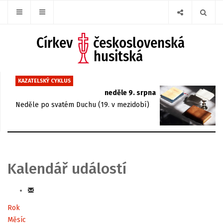
KAZATELSKÝ CYKLUS
neděle 9. srpna
Neděle po svatém Duchu (19. v mezidobí)
Kalendář událostí
Rok
Měsíc