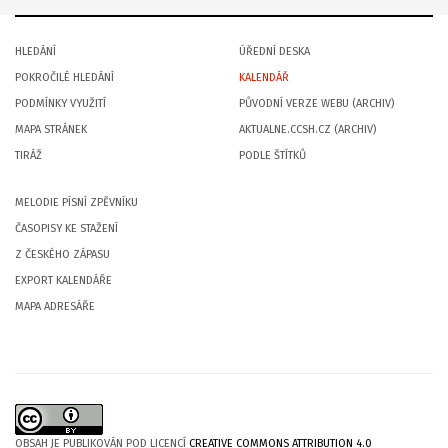
HLEDÁNÍ
ÚŘEDNÍ DESKA
POKROČILÉ HLEDÁNÍ
KALENDÁŘ
PODMÍNKY VYUŽITÍ
PŮVODNÍ VERZE WEBU (ARCHIV)
MAPA STRÁNEK
AKTUALNE.CCSH.CZ (ARCHIV)
TIRÁŽ
PODLE ŠTÍTKŮ
MELODIE PÍSNÍ ZPĚVNÍKU
ČASOPISY KE STAŽENÍ
Z ČESKÉHO ZÁPASU
EXPORT KALENDÁŘE
MAPA ADRESÁŘE
OBSAH JE PUBLIKOVÁN POD LICENCÍ
CREATIVE COMMONS ATTRIBUTION 4.0