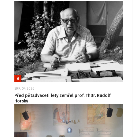
6
SRP, 04 2026
Před pětadvaceti lety zemřel prof. ThDr. Rudolf
Horský