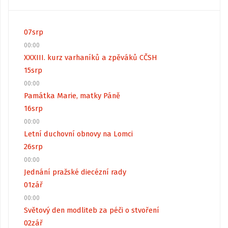
07
srp
00:00
XXXIII. kurz varhaníků a zpěváků CČSH
15
srp
00:00
Památka Marie, matky Páně
16
srp
00:00
Letní duchovní obnovy na Lomci
26
srp
00:00
Jednání pražské diecézní rady
01
zář
00:00
Světový den modliteb za péči o stvoření
02
zář