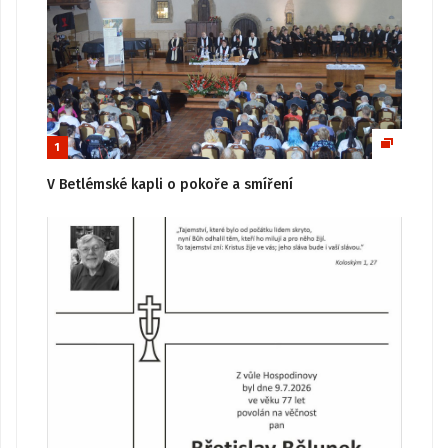
1
V Betlémské kapli o pokoře a smíření