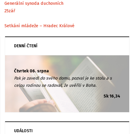
Generální synoda duchovních
25
zář
Setkání mládeže – Hradec Králové
DENNÍ ČTENÍ
Čtvrtek 06. srpna
Pak je zavedl do svého domu, pozval je ke stolu a s
celou rodinou se radoval, že uvěřili v Boha.
Sk 16,34
UDÁLOSTI