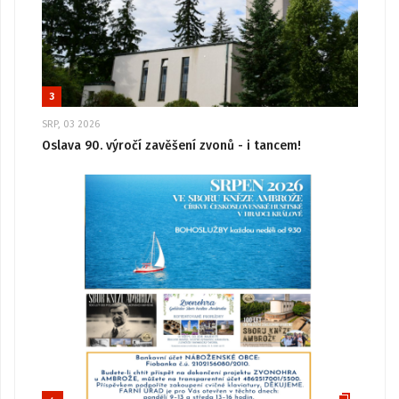
3
SRP, 03 2026
Oslava 90. výročí zavěšení zvonů - i tancem!