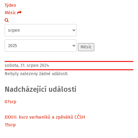
Týden
Měsíc
Měsíc
sobota, 31. srpen 2024
Nebyly nalezeny žádné události
Nadcházející události
07
srp
XXXIII. kurz varhaníků a zpěváků CČSH
15
srp