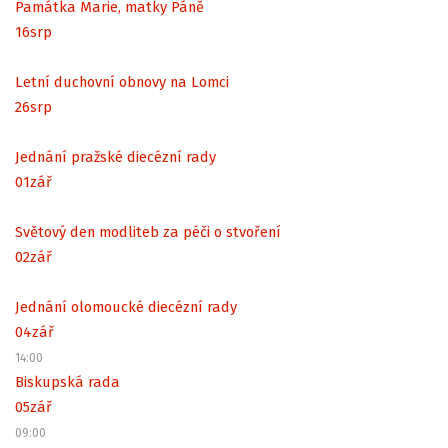
Památka Marie, matky Páně
16
srp
Letní duchovní obnovy na Lomci
26
srp
Jednání pražské diecézní rady
01
zář
Světový den modliteb za péči o stvoření
02
zář
Jednání olomoucké diecézní rady
04
zář
14:00
Biskupská rada
05
zář
09:00