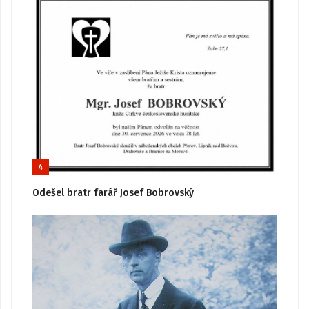
4
Odešel bratr farář Josef Bobrovský