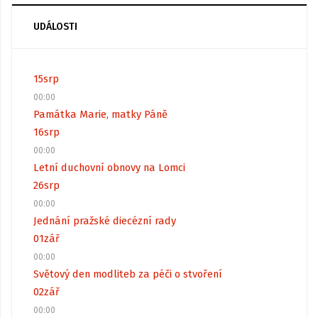
UDÁLOSTI
15
srp
00:00
Památka Marie, matky Páně
16
srp
00:00
Letní duchovní obnovy na Lomci
26
srp
00:00
Jednání pražské diecézní rady
01
zář
00:00
Světový den modliteb za péči o stvoření
02
zář
00:00