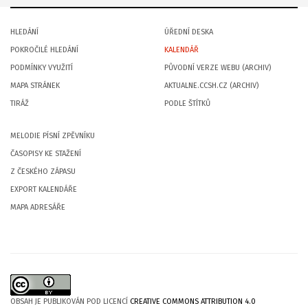
HLEDÁNÍ
ÚŘEDNÍ DESKA
POKROČILÉ HLEDÁNÍ
KALENDÁŘ
PODMÍNKY VYUŽITÍ
PŮVODNÍ VERZE WEBU (ARCHIV)
MAPA STRÁNEK
AKTUALNE.CCSH.CZ (ARCHIV)
TIRÁŽ
PODLE ŠTÍTKŮ
MELODIE PÍSNÍ ZPĚVNÍKU
ČASOPISY KE STAŽENÍ
Z ČESKÉHO ZÁPASU
EXPORT KALENDÁŘE
MAPA ADRESÁŘE
OBSAH JE PUBLIKOVÁN POD LICENCÍ
CREATIVE COMMONS ATTRIBUTION 4.0