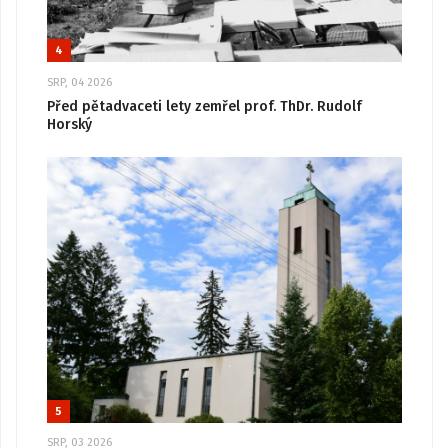
4
SRP, 04 2026
Před pětadvaceti lety zemřel prof. ThDr. Rudolf
Horský
5
SRP, 03 2026