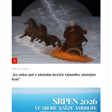
2
SRP, 06 2026
„Do nebe vjel v ohnivém kočáře taženého ohnivými
koni“