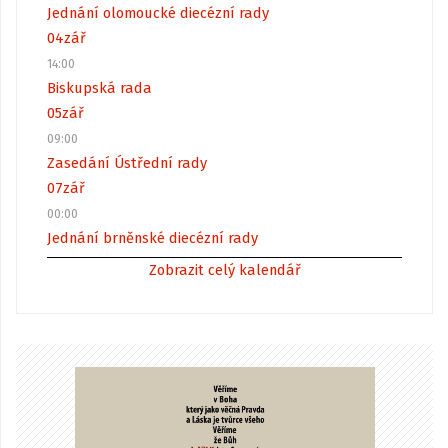
Jednání olomoucké diecézní rady
04
zář
14:00
Biskupská rada
05
zář
09:00
Zasedání Ústřední rady
07
zář
00:00
Jednání brněnské diecézní rady
Zobrazit celý kalendář