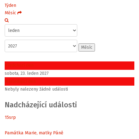
Týden
Měsíc
Měsíc
Předchozí den
sobota, 23. leden 2027
Následující den
Nebyly nalezeny žádné události
Nadcházející události
15
srp
Památka Marie, matky Páně