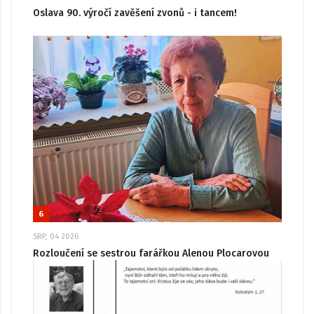
Oslava 90. výročí zavěšení zvonů - i tancem!
6
SRP, 04 2026
Rozloučení se sestrou farářkou Alenou Plocarovou