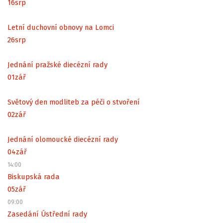
16
srp
Letní duchovní obnovy na Lomci
26
srp
Jednání pražské diecézní rady
01
zář
Světový den modliteb za péči o stvoření
02
zář
Jednání olomoucké diecézní rady
04
zář
14:00
Biskupská rada
05
zář
09:00
Zasedání Ústřední rady