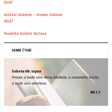
25
zář
Setkání mládeže – Hradec Králové
28
zář
Památka knížete Václava
DENNÍ ČTENÍ
Sobota 08. srpna
Proste, a bude vám dáno; hledejte, a naleznete; tlučte,
a bude vám otevřeno.
Mt 7,7