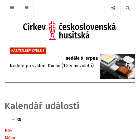
KAZATELSKÝ CYKLUS
neděle 9. srpna
Neděle po svatém Duchu (19. v mezidobí)
Kalendář událostí
Rok
Měsíc