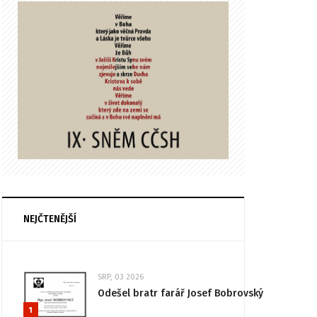
NEJČTENĚJŠÍ
SRP, 03 2026
Odešel bratr farář Josef Bobrovský
1