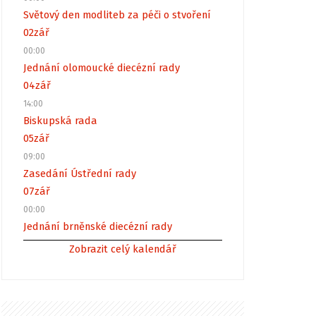
Světový den modliteb za péči o stvoření
02
zář
00:00
Jednání olomoucké diecézní rady
04
zář
14:00
Biskupská rada
05
zář
09:00
Zasedání Ústřední rady
07
zář
00:00
Jednání brněnské diecézní rady
Zobrazit celý kalendář