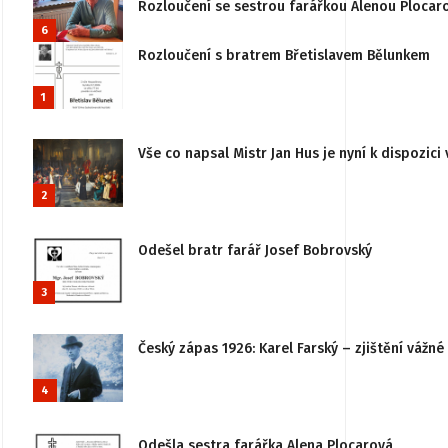
Rozloučení se sestrou farářkou Alenou Plocar
6
Rozloučení s bratrem Břetislavem Bělunkem
1
Vše co napsal Mistr Jan Hus je nyní k dispozici 
2
Odešel bratr farář Josef Bobrovský
3
Český zápas 1926: Karel Farský – zjištění vážn
4
Odešla sestra farářka Alena Plocarová