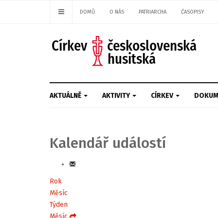
DOMŮ
O NÁS
PATRIARCHA
ČASOPISY
AKTUÁLNĚ
AKTIVITY
CÍRKEV
DOKUM
Kalendář událostí
Rok
Měsíc
Týden
Měsíc