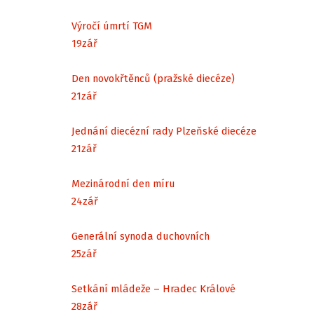
Výročí úmrtí TGM
19
zář
Den novokřtěnců (pražské diecéze)
21
zář
Jednání diecézní rady Plzeňské diecéze
21
zář
Mezinárodní den míru
24
zář
Generální synoda duchovních
25
zář
Setkání mládeže – Hradec Králové
28
zář