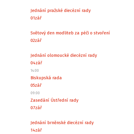
Jednání pražské diecézní rady
01
zář
Světový den modliteb za péči o stvoření
02
zář
Jednání olomoucké diecézní rady
04
zář
14:00
Biskupská rada
05
zář
09:00
Zasedání Ústřední rady
07
zář
Jednání brněnské diecézní rady
14
zář