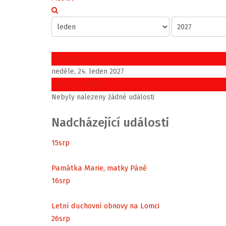
Předchozí den
neděle, 24. leden 2027
Následující den
Nebyly nalezeny žádné události
Nadcházející události
15
srp
Památka Marie, matky Páně
16
srp
Letní duchovní obnovy na Lomci
26
srp