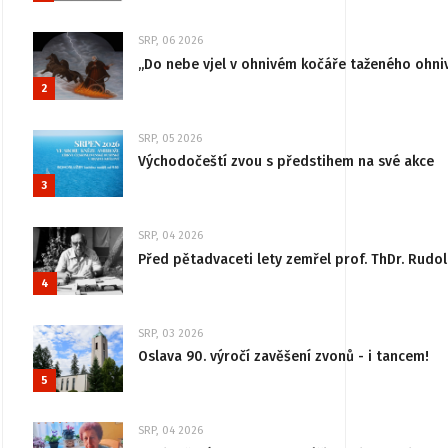
SRP, 06 2026
„Do nebe vjel v ohnivém kočáře taženého ohni
2
SRP, 05 2026
Východočeští zvou s předstihem na své akce
3
SRP, 04 2026
Před pětadvaceti lety zemřel prof. ThDr. Rudo
4
SRP, 03 2026
Oslava 90. výročí zavěšení zvonů - i tancem!
5
SRP, 04 2026