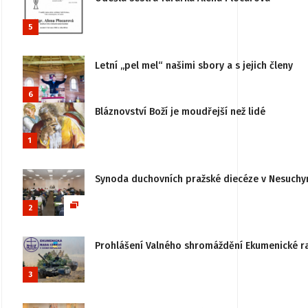
5
Letní „pel mel“ našimi sbory a s jejich členy
6
Bláznovství Boží je moudřejší než lidé
1
Synoda duchovních pražské diecéze v Nesuchy
2
Prohlášení Valného shromáždění Ekumenické rady
3