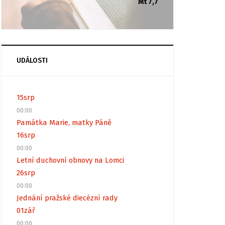
Mt 7,7
UDÁLOSTI
15
srp
00:00
Památka Marie, matky Páně
16
srp
00:00
Letní duchovní obnovy na Lomci
26
srp
00:00
Jednání pražské diecézní rady
01
zář
00:00