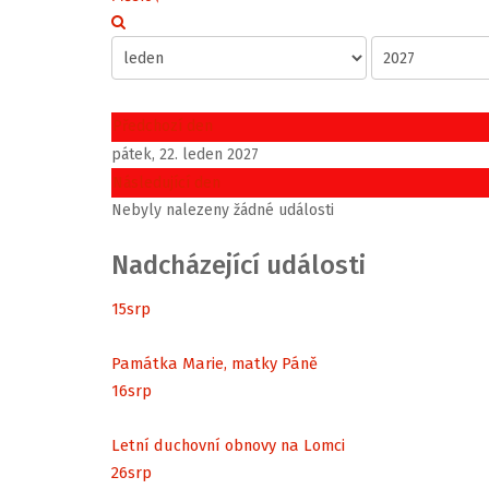
Předchozí den
pátek, 22. leden 2027
Následující den
Nebyly nalezeny žádné události
Nadcházející události
15
srp
Památka Marie, matky Páně
16
srp
Letní duchovní obnovy na Lomci
26
srp