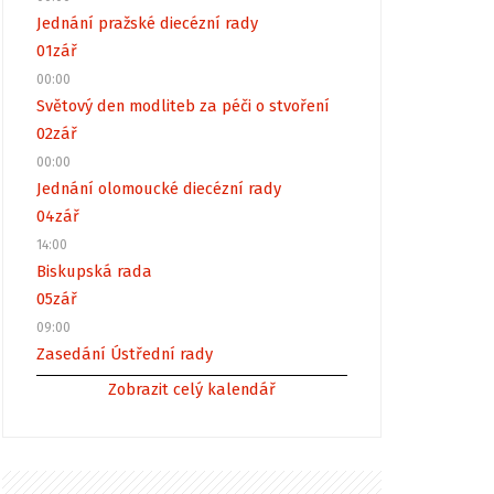
Jednání pražské diecézní rady
01
zář
00:00
Světový den modliteb za péči o stvoření
02
zář
00:00
Jednání olomoucké diecézní rady
04
zář
14:00
Biskupská rada
05
zář
09:00
Zasedání Ústřední rady
Zobrazit celý kalendář