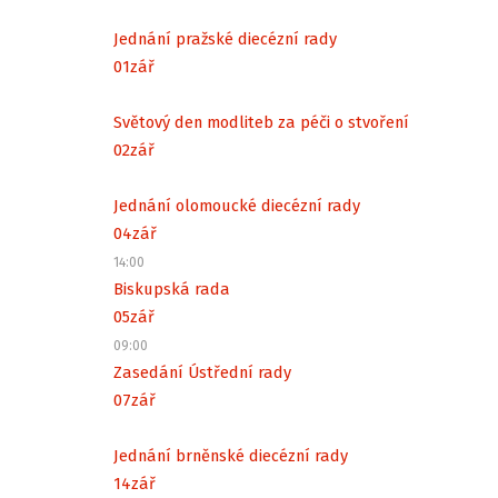
Jednání pražské diecézní rady
01
zář
Světový den modliteb za péči o stvoření
02
zář
Jednání olomoucké diecézní rady
04
zář
14:00
Biskupská rada
05
zář
09:00
Zasedání Ústřední rady
07
zář
Jednání brněnské diecézní rady
14
zář