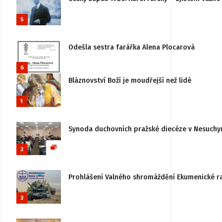
5
Odešla sestra farářka Alena Plocarová
6
Bláznovství Boží je moudřejší než lidé
1
Synoda duchovních pražské diecéze v Nesuchy
2
Prohlášení Valného shromáždění Ekumenické rady
3