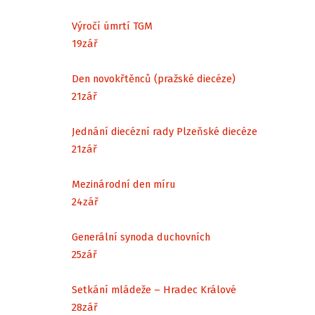
Výročí úmrtí TGM
19
zář
Den novokřtěnců (pražské diecéze)
21
zář
Jednání diecézní rady Plzeňské diecéze
21
zář
Mezinárodní den míru
24
zář
Generální synoda duchovních
25
zář
Setkání mládeže – Hradec Králové
28
zář