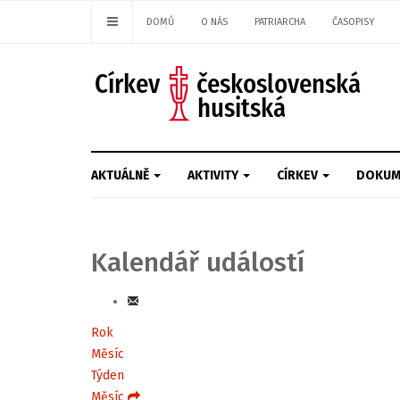
DOMŮ
O NÁS
PATRIARCHA
ČASOPISY
AKTUÁLNĚ
AKTIVITY
CÍRKEV
DOKUM
Kalendář událostí
Rok
Měsíc
Týden
Měsíc