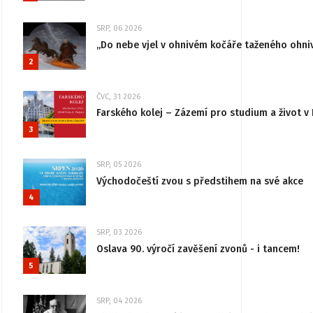
SRP, 06 2026
„Do nebe vjel v ohnivém kočáře taženého ohni
2
ČVC, 31 2026
Farského kolej – Zázemí pro studium a život v 
3
SRP, 05 2026
Východočeští zvou s předstihem na své akce
4
SRP, 03 2026
Oslava 90. výročí zavěšení zvonů - i tancem!
5
SRP, 04 2026