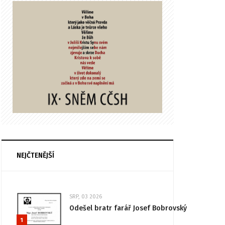
NEJČTENĚJŠÍ
SRP, 03 2026
Odešel bratr farář Josef Bobrovský
1