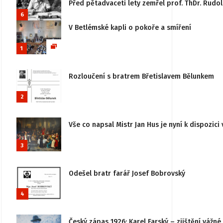
Před pětadvaceti lety zemřel prof. ThDr. Rudo
6
V Betlémské kapli o pokoře a smíření
1
Rozloučení s bratrem Břetislavem Bělunkem
2
Vše co napsal Mistr Jan Hus je nyní k dispozici 
3
Odešel bratr farář Josef Bobrovský
4
Český zápas 1926: Karel Farský – zjištění vážn