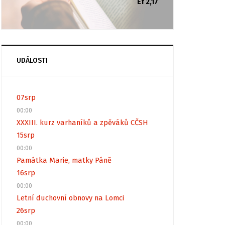
Ef 2,17
UDÁLOSTI
07
srp
00:00
XXXIII. kurz varhaníků a zpěváků CČSH
15
srp
00:00
Památka Marie, matky Páně
16
srp
00:00
Letní duchovní obnovy na Lomci
26
srp
00:00