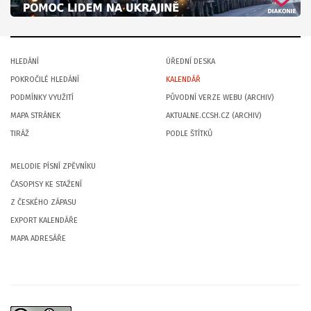
HLEDÁNÍ
ÚŘEDNÍ DESKA
POKROČILÉ HLEDÁNÍ
KALENDÁŘ
PODMÍNKY VYUŽITÍ
PŮVODNÍ VERZE WEBU (ARCHIV)
MAPA STRÁNEK
AKTUALNE.CCSH.CZ (ARCHIV)
TIRÁŽ
PODLE ŠTÍTKŮ
MELODIE PÍSNÍ ZPĚVNÍKU
ČASOPISY KE STAŽENÍ
Z ČESKÉHO ZÁPASU
EXPORT KALENDÁŘE
MAPA ADRESÁŘE