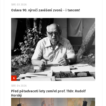
SRP, 03 2026
Oslava 90. výročí zavěšení zvonů - i tancem!
6
SRP, 04 2026
Před pětadvaceti lety zemřel prof. ThDr. Rudolf
Horský