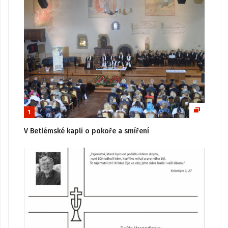
1
V Betlémské kapli o pokoře a smíření