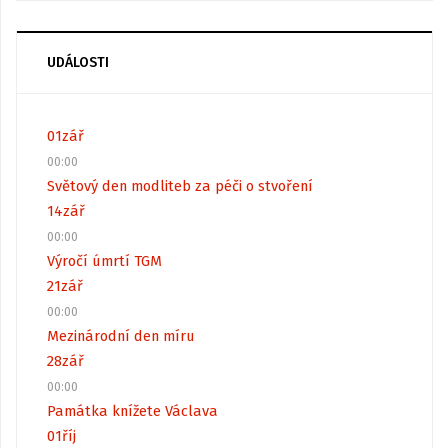
UDÁLOSTI
01
zář
00:00
Světový den modliteb za péči o stvoření
14
zář
00:00
Výročí úmrtí TGM
21
zář
00:00
Mezinárodní den míru
28
zář
00:00
Památka knížete Václava
01
říj