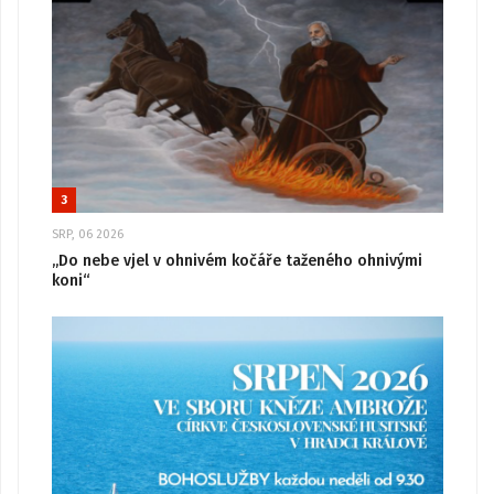
3
SRP, 06 2026
„Do nebe vjel v ohnivém kočáře taženého ohnivými
koni“