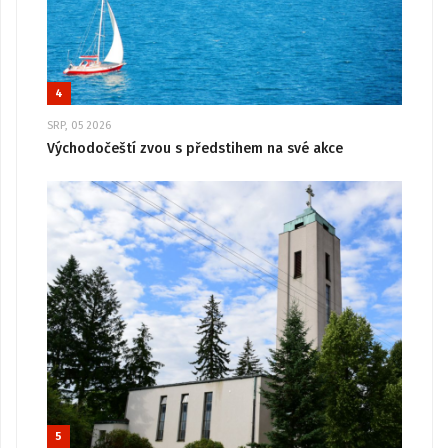
4
SRP, 05 2026
Východočeští zvou s předstihem na své akce
5