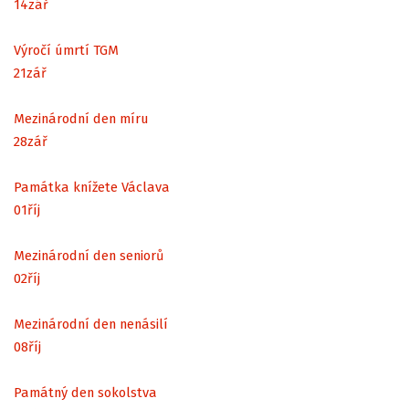
14
zář
Výročí úmrtí TGM
21
zář
Mezinárodní den míru
28
zář
Památka knížete Václava
01
říj
Mezinárodní den seniorů
02
říj
Mezinárodní den nenásilí
08
říj
Památný den sokolstva