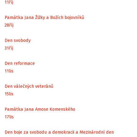
11
říj
Památka Jana Žižky a Božích bojovníků
28
říj
Den svobody
31
říj
Den reformace
11
lis
Den válečných veteránů
15
lis
Památka Jana Amose Komenského
17
lis
Den boje za svobodu a demokracii a Mezinárodní den