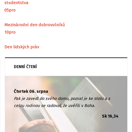
studentstva
05
pro
Mezinárodní den dobrovolníků
10
pro
Den lidských práv
DENNÍ ČTENÍ
Čtvrtek 06. srpna
Pak je zavedl do svého domu, pozval je ke stolu a s
celou rodinou se radoval, že uvěřili v Boha.
Sk 16,34