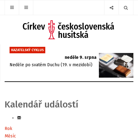
KAZATELSKÝ CYKLUS
neděle 9. srpna
Neděle po svatém Duchu (19. v mezidobí)
Kalendář událostí
Rok
Měsíc