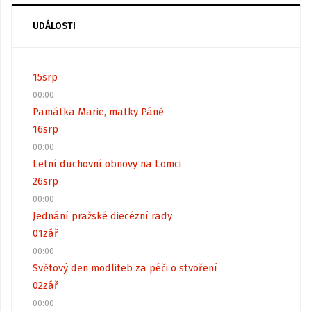
UDÁLOSTI
15
srp
00:00
Památka Marie, matky Páně
16
srp
00:00
Letní duchovní obnovy na Lomci
26
srp
00:00
Jednání pražské diecézní rady
01
zář
00:00
Světový den modliteb za péči o stvoření
02
zář
00:00