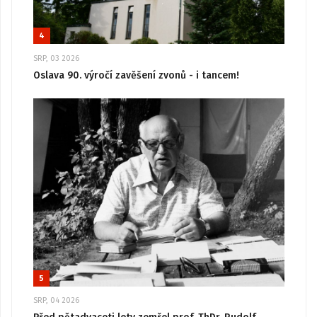
4
SRP, 03 2026
Oslava 90. výročí zavěšení zvonů - i tancem!
5
SRP, 04 2026