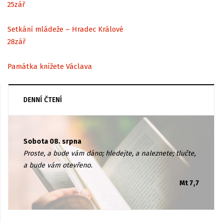
25
zář
Setkání mládeže – Hradec Králové
28
zář
Památka knížete Václava
DENNÍ ČTENÍ
Sobota 08. srpna
Proste, a bude vám dáno; hledejte, a naleznete; tlučte,
a bude vám otevřeno.
Mt 7,7