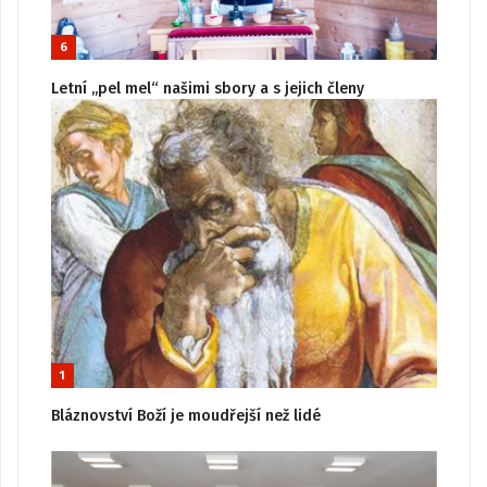
6
Letní „pel mel“ našimi sbory a s jejich členy
1
Bláznovství Boží je moudřejší než lidé