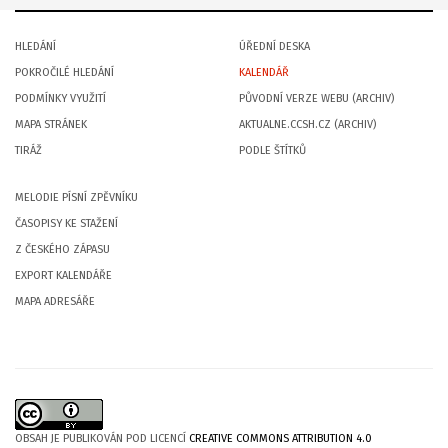
HLEDÁNÍ
ÚŘEDNÍ DESKA
POKROČILÉ HLEDÁNÍ
KALENDÁŘ
PODMÍNKY VYUŽITÍ
PŮVODNÍ VERZE WEBU (ARCHIV)
MAPA STRÁNEK
AKTUALNE.CCSH.CZ (ARCHIV)
TIRÁŽ
PODLE ŠTÍTKŮ
MELODIE PÍSNÍ ZPĚVNÍKU
ČASOPISY KE STAŽENÍ
Z ČESKÉHO ZÁPASU
EXPORT KALENDÁŘE
MAPA ADRESÁŘE
OBSAH JE PUBLIKOVÁN POD LICENCÍ
CREATIVE COMMONS ATTRIBUTION 4.0