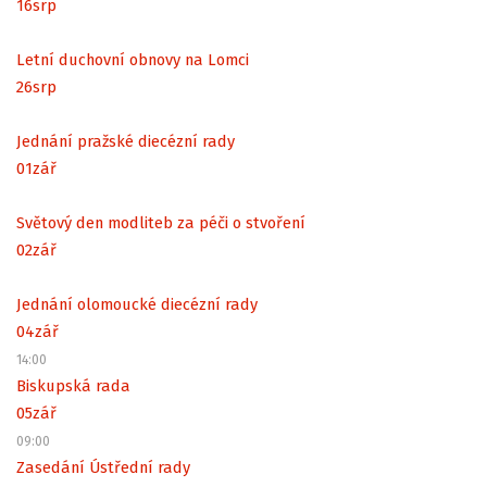
16
srp
Letní duchovní obnovy na Lomci
26
srp
Jednání pražské diecézní rady
01
zář
Světový den modliteb za péči o stvoření
02
zář
Jednání olomoucké diecézní rady
04
zář
14:00
Biskupská rada
05
zář
09:00
Zasedání Ústřední rady