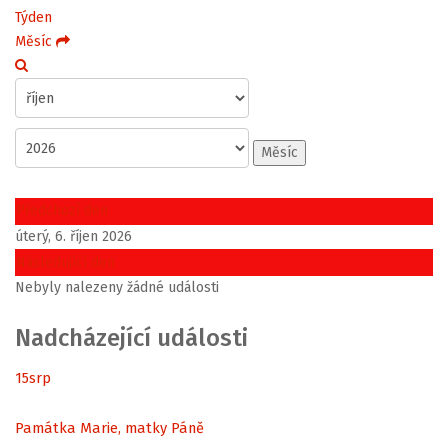
Týden
Měsíc
Měsíc
Předchozí den
úterý, 6. říjen 2026
Následující den
Nebyly nalezeny žádné události
Nadcházející události
15
srp
Památka Marie, matky Páně