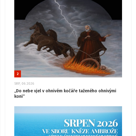
2
SRP, 06 2026
„Do nebe vjel v ohnivém kočáře taženého ohnivými
koni“