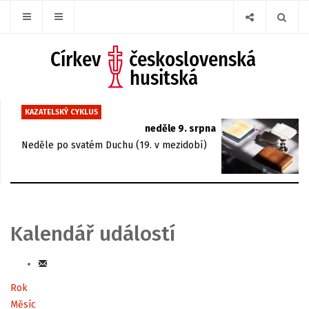
KAZATELSKÝ CYKLUS
neděle 9. srpna
Neděle po svatém Duchu (19. v mezidobí)
Kalendář událostí
Rok
Měsíc