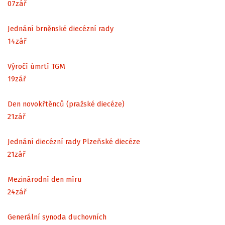
07
zář
Jednání brněnské diecézní rady
14
zář
Výročí úmrtí TGM
19
zář
Den novokřtěnců (pražské diecéze)
21
zář
Jednání diecézní rady Plzeňské diecéze
21
zář
Mezinárodní den míru
24
zář
Generální synoda duchovních