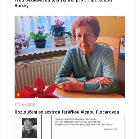
Před pětadvaceti lety zemřel prof. ThDr. Rudolf
Horský
6
SRP, 04 2026
Rozloučení se sestrou farářkou Alenou Plocarovou