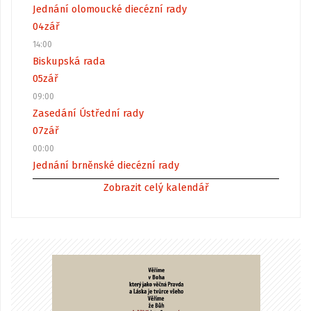
Jednání olomoucké diecézní rady
04
zář
14:00
Biskupská rada
05
zář
09:00
Zasedání Ústřední rady
07
zář
00:00
Jednání brněnské diecézní rady
Zobrazit celý kalendář