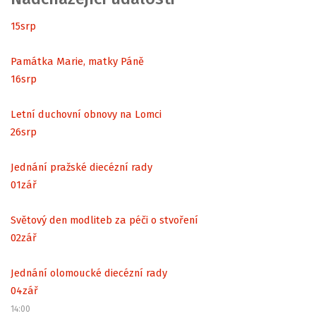
15
srp
Památka Marie, matky Páně
16
srp
Letní duchovní obnovy na Lomci
26
srp
Jednání pražské diecézní rady
01
zář
Světový den modliteb za péči o stvoření
02
zář
Jednání olomoucké diecézní rady
04
zář
14:00