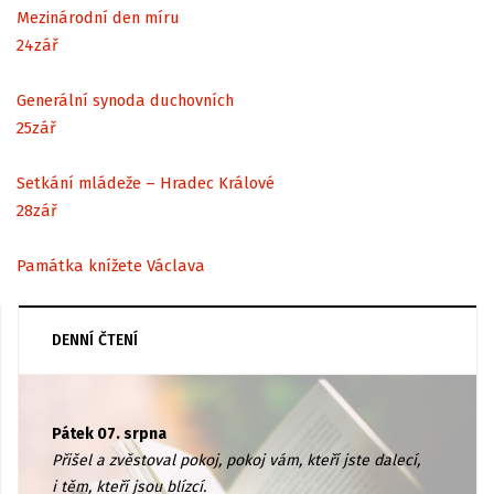
Mezinárodní den míru
24
zář
Generální synoda duchovních
25
zář
Setkání mládeže – Hradec Králové
28
zář
Památka knížete Václava
DENNÍ ČTENÍ
Pátek 07. srpna
Přišel a zvěstoval pokoj, pokoj vám, kteří jste dalecí,
i těm, kteří jsou blízcí.