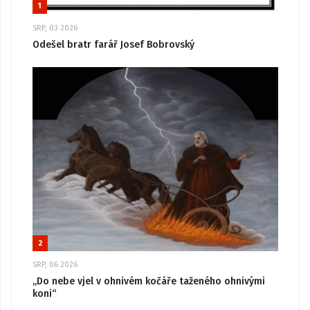
1
SRP, 03 2026
Odešel bratr farář Josef Bobrovský
2
SRP, 06 2026
„Do nebe vjel v ohnivém kočáře taženého ohnivými
koni“