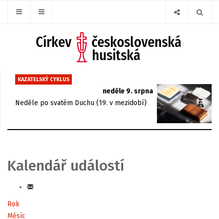
KAZATELSKÝ CYKLUS
neděle 9. srpna
Neděle po svatém Duchu (19. v mezidobí)
Kalendář událostí
Rok
Měsíc