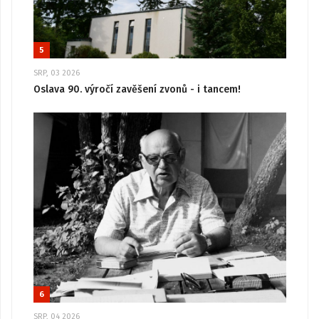
5
SRP, 03 2026
Oslava 90. výročí zavěšení zvonů - i tancem!
6
SRP, 04 2026