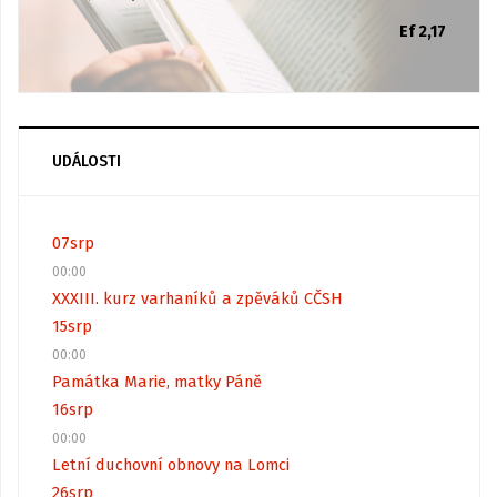
Ef 2,17
UDÁLOSTI
07
srp
00:00
XXXIII. kurz varhaníků a zpěváků CČSH
15
srp
00:00
Památka Marie, matky Páně
16
srp
00:00
Letní duchovní obnovy na Lomci
26
srp