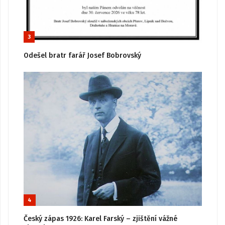
3
Odešel bratr farář Josef Bobrovský
4
Český zápas 1926: Karel Farský – zjištění vážné