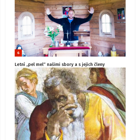
6
Letní „pel mel“ našimi sbory a s jejich členy