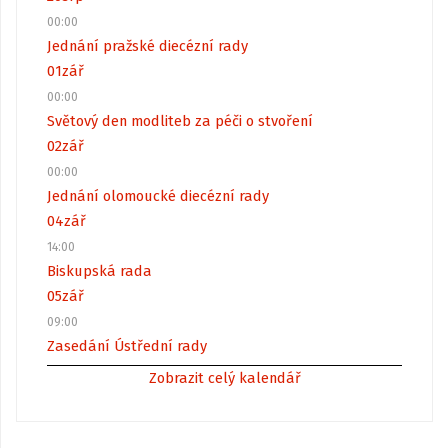
00:00
Jednání pražské diecézní rady
01
zář
00:00
Světový den modliteb za péči o stvoření
02
zář
00:00
Jednání olomoucké diecézní rady
04
zář
14:00
Biskupská rada
05
zář
09:00
Zasedání Ústřední rady
Zobrazit celý kalendář