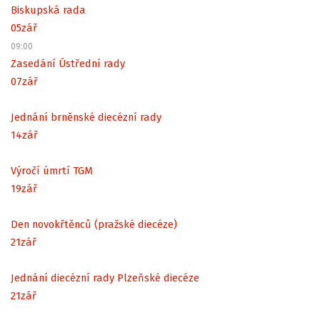
Biskupská rada
05
zář
09:00
Zasedání Ústřední rady
07
zář
Jednání brněnské diecézní rady
14
zář
Výročí úmrtí TGM
19
zář
Den novokřtěnců (pražské diecéze)
21
zář
Jednání diecézní rady Plzeňské diecéze
21
zář