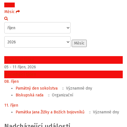
Týden
Měsíc
Měsíc
Předchozí týden
05 - 11 říjen, 2026
Následující týden
08. říjen
Památný den sokolstva
:: Významné dny
Biskupská rada
:: Organizační
11. říjen
Památka Jana Žižky a Božích bojovníků
:: Významné dny
Nadcházející události