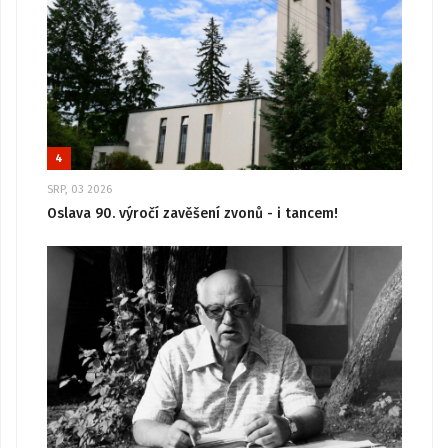
4
SRP, 03 2026
Oslava 90. výročí zavěšení zvonů - i tancem!