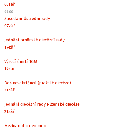
05
zář
09:00
Zasedání Ústřední rady
07
zář
Jednání brněnské diecézní rady
14
zář
Výročí úmrtí TGM
19
zář
Den novokřtěnců (pražské diecéze)
21
zář
Jednání diecézní rady Plzeňské diecéze
21
zář
Mezinárodní den míru