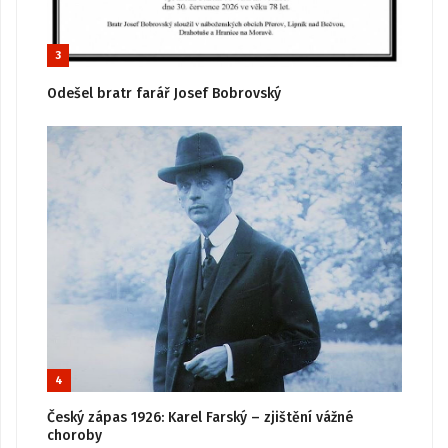
3
Odešel bratr farář Josef Bobrovský
4
Český zápas 1926: Karel Farský – zjištění vážné
choroby