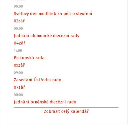
00:00
Světový den modliteb za péči o stvoření
02
zář
00:00
Jednání olomoucké diecézní rady
04
zář
14:00
Biskupská rada
05
zář
09:00
Zasedání Ústřední rady
07
zář
00:00
Jednání brněnské diecézní rady
Zobrazit celý kalendář