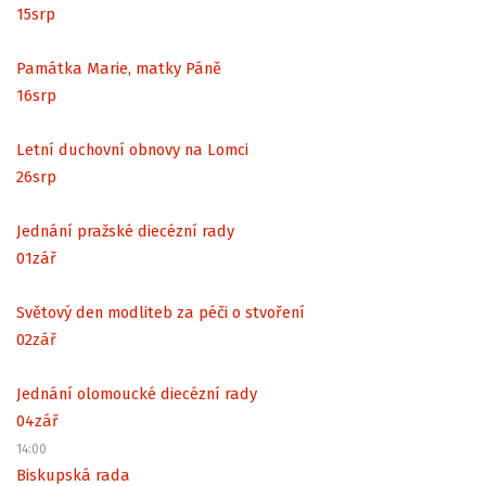
15
srp
Památka Marie, matky Páně
16
srp
Letní duchovní obnovy na Lomci
26
srp
Jednání pražské diecézní rady
01
zář
Světový den modliteb za péči o stvoření
02
zář
Jednání olomoucké diecézní rady
04
zář
14:00
Biskupská rada