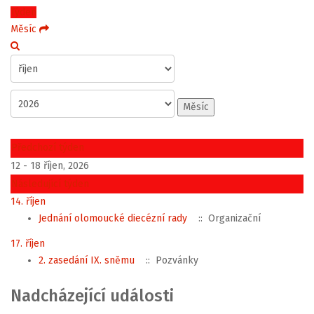
Týden
Měsíc
Měsíc
Předchozí týden
12 - 18 říjen, 2026
Následující týden
14. říjen
Jednání olomoucké diecézní rady
:: Organizační
17. říjen
2. zasedání IX. sněmu
:: Pozvánky
Nadcházející události