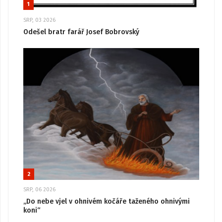
1
SRP, 03 2026
Odešel bratr farář Josef Bobrovský
2
SRP, 06 2026
„Do nebe vjel v ohnivém kočáře taženého ohnivými
koni“