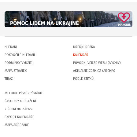
HLEDÁNÍ
ÚŘEDNÍ DESKA
POKROČILÉ HLEDÁNÍ
KALENDÁŘ
PODMÍNKY VYUŽITÍ
PŮVODNÍ VERZE WEBU (ARCHIV)
MAPA STRÁNEK
AKTUALNE.CCSH.CZ (ARCHIV)
TIRÁŽ
PODLE ŠTÍTKŮ
MELODIE PÍSNÍ ZPĚVNÍKU
ČASOPISY KE STAŽENÍ
Z ČESKÉHO ZÁPASU
EXPORT KALENDÁŘE
MAPA ADRESÁŘE