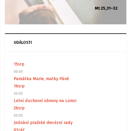
Mt 25,31–32
UDÁLOSTI
15
srp
00:00
Památka Marie, matky Páně
16
srp
00:00
Letní duchovní obnovy na Lomci
26
srp
00:00
Jednání pražské diecézní rady
01
zář