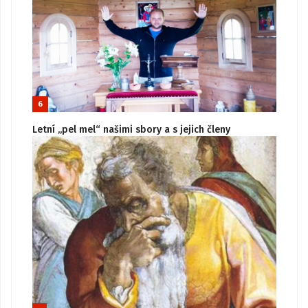
6
Letní „pel mel“ našimi sbory a s jejich členy