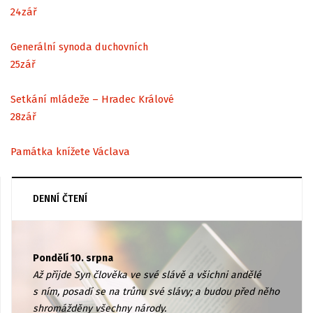
24
zář
Generální synoda duchovních
25
zář
Setkání mládeže – Hradec Králové
28
zář
Památka knížete Václava
DENNÍ ČTENÍ
Pondělí 10. srpna
Až přijde Syn člověka ve své slávě a všichni andělé
s ním, posadí se na trůnu své slávy; a budou před něho
shromážděny všechny národy.