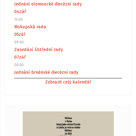
Jednání olomoucké diecézní rady
04
zář
14:00
Biskupská rada
05
zář
09:00
Zasedání Ústřední rady
07
zář
00:00
Jednání brněnské diecézní rady
Zobrazit celý kalendář