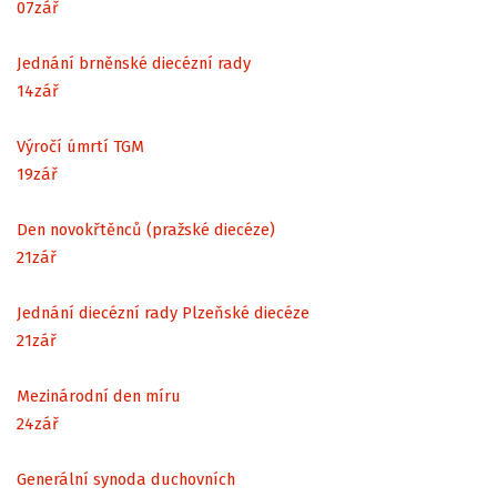
07
zář
Jednání brněnské diecézní rady
14
zář
Výročí úmrtí TGM
19
zář
Den novokřtěnců (pražské diecéze)
21
zář
Jednání diecézní rady Plzeňské diecéze
21
zář
Mezinárodní den míru
24
zář
Generální synoda duchovních