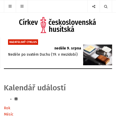
KAZATELSKÝ CYKLUS
neděle 9. srpna
Neděle po svatém Duchu (19. v mezidobí)
Kalendář událostí
Rok
Měsíc