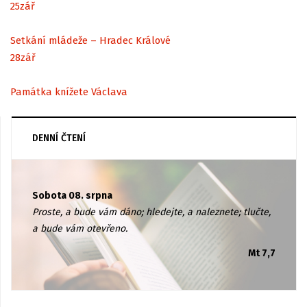
25
zář
Setkání mládeže – Hradec Králové
28
zář
Památka knížete Václava
DENNÍ ČTENÍ
Sobota 08. srpna
Proste, a bude vám dáno; hledejte, a naleznete; tlučte,
a bude vám otevřeno.
Mt 7,7