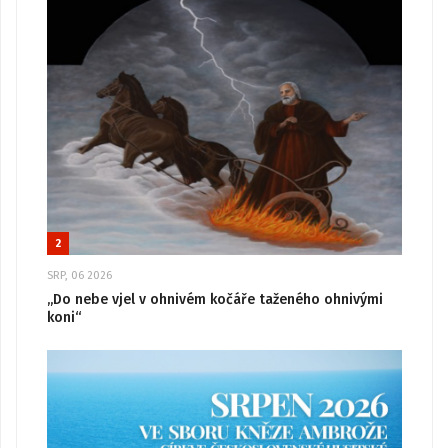
2
SRP, 06 2026
„Do nebe vjel v ohnivém kočáře taženého ohnivými
koni“