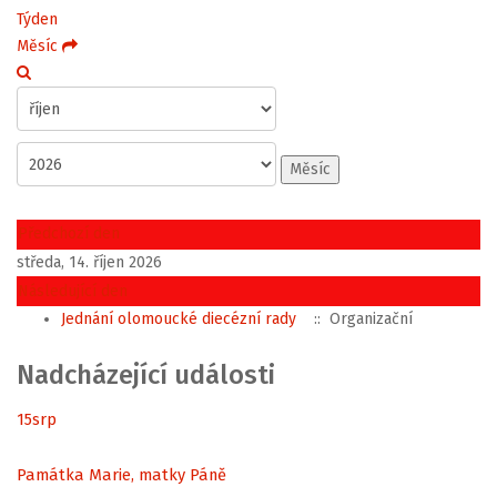
Týden
Měsíc
Měsíc
Předchozí den
středa, 14. říjen 2026
Následující den
Jednání olomoucké diecézní rady
:: Organizační
Nadcházející události
15
srp
Památka Marie, matky Páně