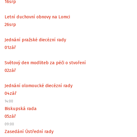
16
srp
Letní duchovní obnovy na Lomci
26
srp
Jednání pražské diecézní rady
01
zář
Světový den modliteb za péči o stvoření
02
zář
Jednání olomoucké diecézní rady
04
zář
14:00
Biskupská rada
05
zář
09:00
Zasedání Ústřední rady