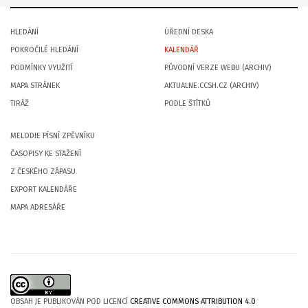
HLEDÁNÍ
ÚŘEDNÍ DESKA
POKROČILÉ HLEDÁNÍ
KALENDÁŘ
PODMÍNKY VYUŽITÍ
PŮVODNÍ VERZE WEBU (ARCHIV)
MAPA STRÁNEK
AKTUALNE.CCSH.CZ (ARCHIV)
TIRÁŽ
PODLE ŠTÍTKŮ
MELODIE PÍSNÍ ZPĚVNÍKU
ČASOPISY KE STAŽENÍ
Z ČESKÉHO ZÁPASU
EXPORT KALENDÁŘE
MAPA ADRESÁŘE
OBSAH JE PUBLIKOVÁN POD LICENCÍ
CREATIVE COMMONS ATTRIBUTION 4.0