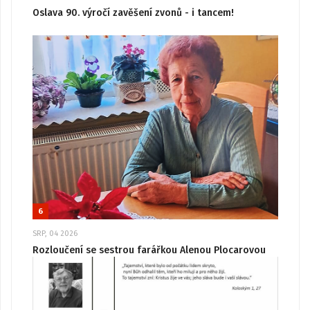
Oslava 90. výročí zavěšení zvonů - i tancem!
6
SRP, 04 2026
Rozloučení se sestrou farářkou Alenou Plocarovou