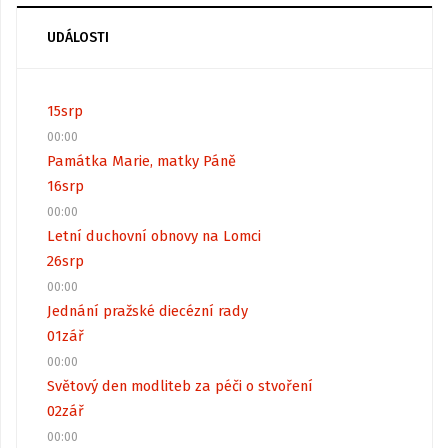
UDÁLOSTI
15
srp
00:00
Památka Marie, matky Páně
16
srp
00:00
Letní duchovní obnovy na Lomci
26
srp
00:00
Jednání pražské diecézní rady
01
zář
00:00
Světový den modliteb za péči o stvoření
02
zář
00:00