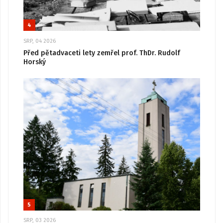
4
SRP, 04 2026
Před pětadvaceti lety zemřel prof. ThDr. Rudolf
Horský
5
SRP, 03 2026