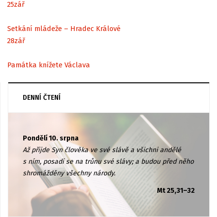
25
zář
Setkání mládeže – Hradec Králové
28
zář
Památka knížete Václava
DENNÍ ČTENÍ
Pondělí 10. srpna
Až přijde Syn člověka ve své slávě a všichni andělé
s ním, posadí se na trůnu své slávy; a budou před něho
shromážděny všechny národy.
Mt 25,31–32