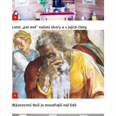
6
Letní „pel mel“ našimi sbory a s jejich členy
1
Bláznovství Boží je moudřejší než lidé