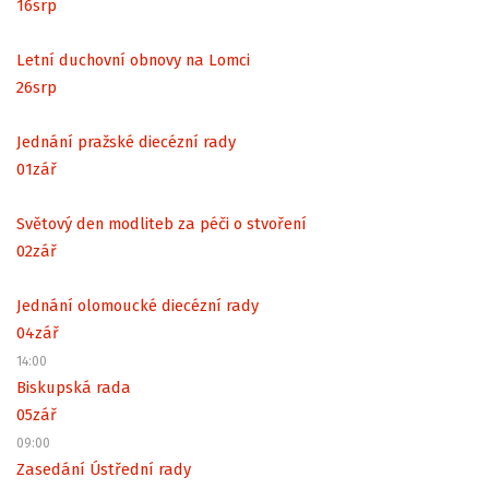
16
srp
Letní duchovní obnovy na Lomci
26
srp
Jednání pražské diecézní rady
01
zář
Světový den modliteb za péči o stvoření
02
zář
Jednání olomoucké diecézní rady
04
zář
14:00
Biskupská rada
05
zář
09:00
Zasedání Ústřední rady