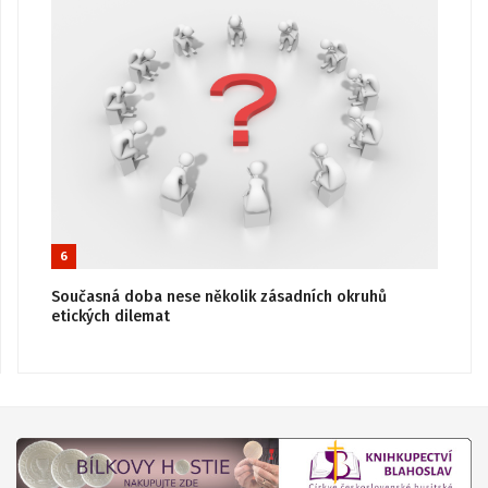
6
Současná doba nese několik zásadních okruhů
etických dilemat