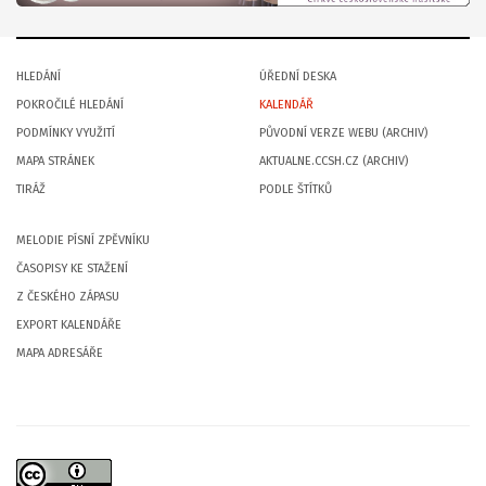
HLEDÁNÍ
ÚŘEDNÍ DESKA
POKROČILÉ HLEDÁNÍ
KALENDÁŘ
PODMÍNKY VYUŽITÍ
PŮVODNÍ VERZE WEBU (ARCHIV)
MAPA STRÁNEK
AKTUALNE.CCSH.CZ (ARCHIV)
TIRÁŽ
PODLE ŠTÍTKŮ
MELODIE PÍSNÍ ZPĚVNÍKU
ČASOPISY KE STAŽENÍ
Z ČESKÉHO ZÁPASU
EXPORT KALENDÁŘE
MAPA ADRESÁŘE