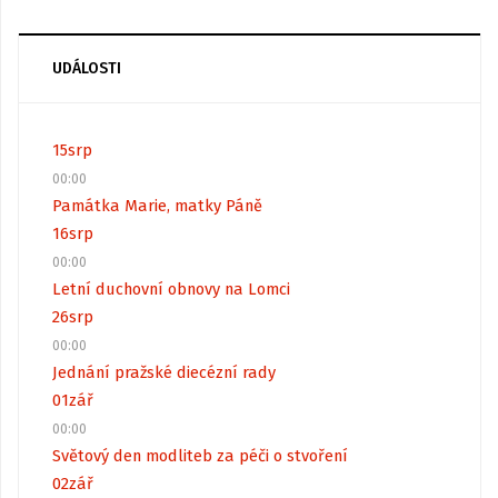
UDÁLOSTI
15
srp
00:00
Památka Marie, matky Páně
16
srp
00:00
Letní duchovní obnovy na Lomci
26
srp
00:00
Jednání pražské diecézní rady
01
zář
00:00
Světový den modliteb za péči o stvoření
02
zář