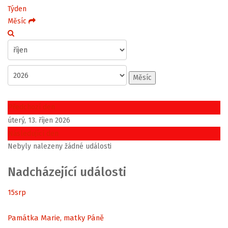
Týden
Měsíc
Měsíc
Předchozí den
úterý, 13. říjen 2026
Následující den
Nebyly nalezeny žádné události
Nadcházející události
15
srp
Památka Marie, matky Páně