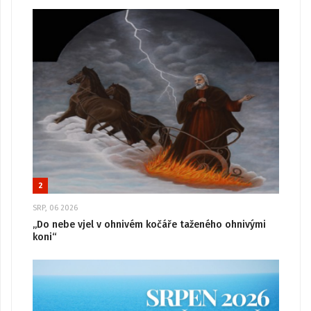
2
SRP, 06 2026
„Do nebe vjel v ohnivém kočáře taženého ohnivými
koni“