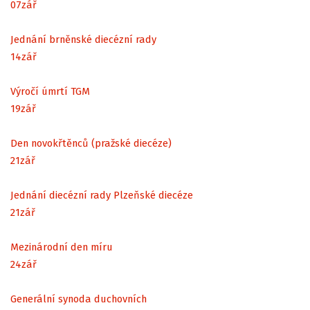
07
zář
Jednání brněnské diecézní rady
14
zář
Výročí úmrtí TGM
19
zář
Den novokřtěnců (pražské diecéze)
21
zář
Jednání diecézní rady Plzeňské diecéze
21
zář
Mezinárodní den míru
24
zář
Generální synoda duchovních