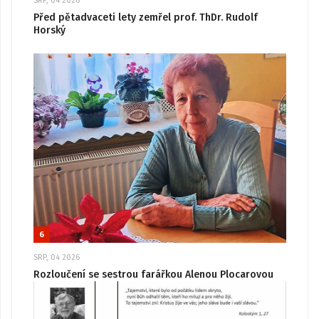
SRP, 04 2026
Před pětadvaceti lety zemřel prof. ThDr. Rudolf
Horský
6
SRP, 04 2026
Rozloučení se sestrou farářkou Alenou Plocarovou