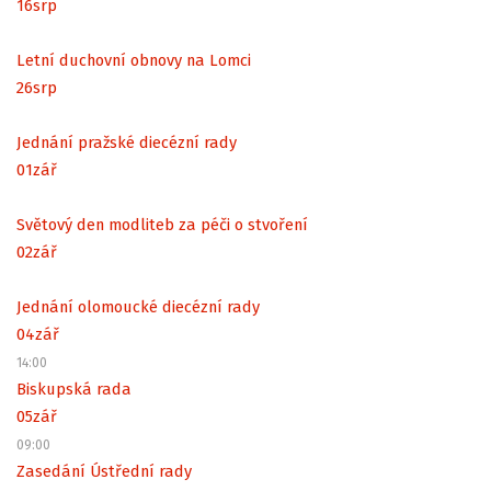
16
srp
Letní duchovní obnovy na Lomci
26
srp
Jednání pražské diecézní rady
01
zář
Světový den modliteb za péči o stvoření
02
zář
Jednání olomoucké diecézní rady
04
zář
14:00
Biskupská rada
05
zář
09:00
Zasedání Ústřední rady