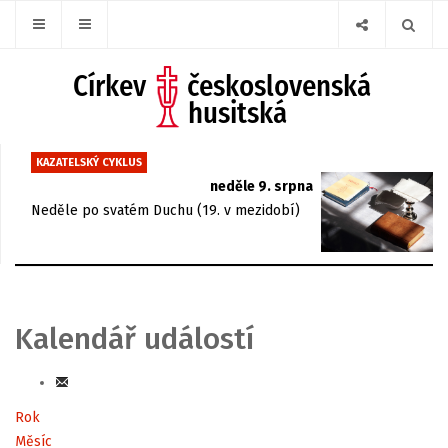
KAZATELSKÝ CYKLUS
neděle 9. srpna
Neděle po svatém Duchu (19. v mezidobí)
Kalendář událostí
Rok
Měsíc