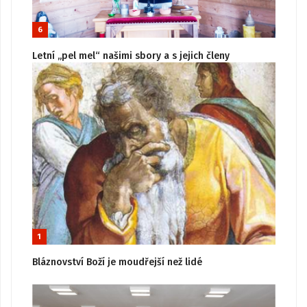
6
Letní „pel mel“ našimi sbory a s jejich členy
1
Bláznovství Boží je moudřejší než lidé