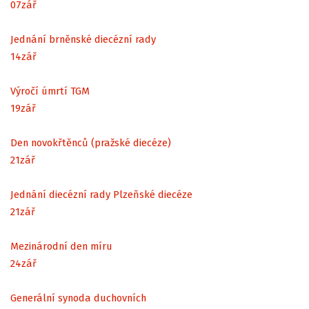
07
zář
Jednání brněnské diecézní rady
14
zář
Výročí úmrtí TGM
19
zář
Den novokřtěnců (pražské diecéze)
21
zář
Jednání diecézní rady Plzeňské diecéze
21
zář
Mezinárodní den míru
24
zář
Generální synoda duchovních