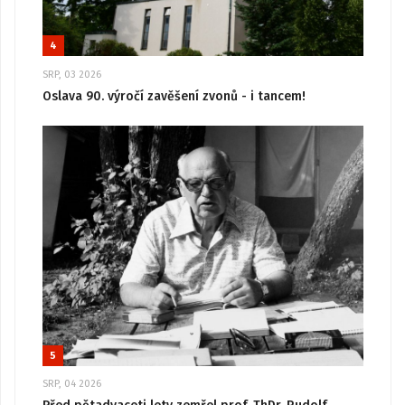
4
SRP, 03 2026
Oslava 90. výročí zavěšení zvonů - i tancem!
5
SRP, 04 2026