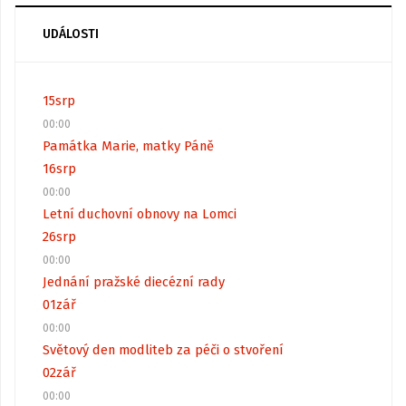
UDÁLOSTI
15
srp
00:00
Památka Marie, matky Páně
16
srp
00:00
Letní duchovní obnovy na Lomci
26
srp
00:00
Jednání pražské diecézní rady
01
zář
00:00
Světový den modliteb za péči o stvoření
02
zář
00:00