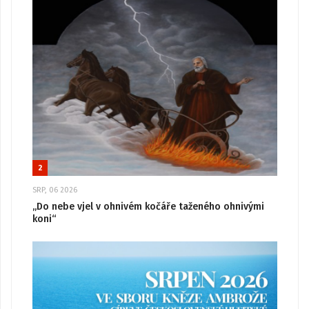
2
SRP, 06 2026
„Do nebe vjel v ohnivém kočáře taženého ohnivými
koni“