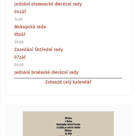
Jednání olomoucké diecézní rady
04
zář
14:00
Biskupská rada
05
zář
09:00
Zasedání Ústřední rady
07
zář
00:00
Jednání brněnské diecézní rady
Zobrazit celý kalendář