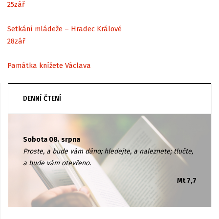
25
zář
Setkání mládeže – Hradec Králové
28
zář
Památka knížete Václava
DENNÍ ČTENÍ
Sobota 08. srpna
Proste, a bude vám dáno; hledejte, a naleznete; tlučte,
a bude vám otevřeno.
Mt 7,7