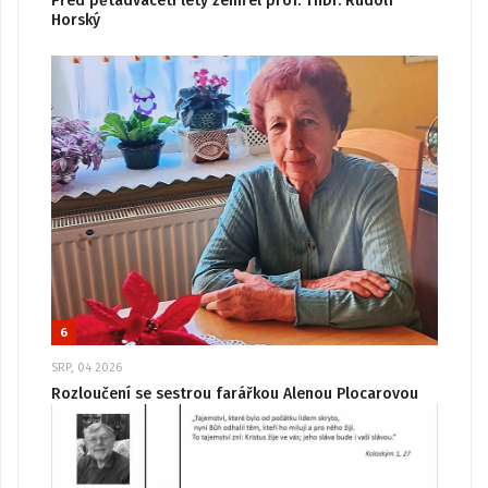
Před pětadvaceti lety zemřel prof. ThDr. Rudolf
Horský
6
SRP, 04 2026
Rozloučení se sestrou farářkou Alenou Plocarovou