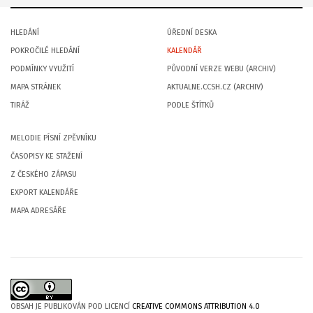
HLEDÁNÍ
ÚŘEDNÍ DESKA
POKROČILÉ HLEDÁNÍ
KALENDÁŘ
PODMÍNKY VYUŽITÍ
PŮVODNÍ VERZE WEBU (ARCHIV)
MAPA STRÁNEK
AKTUALNE.CCSH.CZ (ARCHIV)
TIRÁŽ
PODLE ŠTÍTKŮ
MELODIE PÍSNÍ ZPĚVNÍKU
ČASOPISY KE STAŽENÍ
Z ČESKÉHO ZÁPASU
EXPORT KALENDÁŘE
MAPA ADRESÁŘE
OBSAH JE PUBLIKOVÁN POD LICENCÍ
CREATIVE COMMONS ATTRIBUTION 4.0