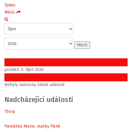
Týden
Měsíc
Měsíc
Předchozí den
pondělí, 5. říjen 2026
Následující den
Nebyly nalezeny žádné události
Nadcházející události
15
srp
Památka Marie, matky Páně