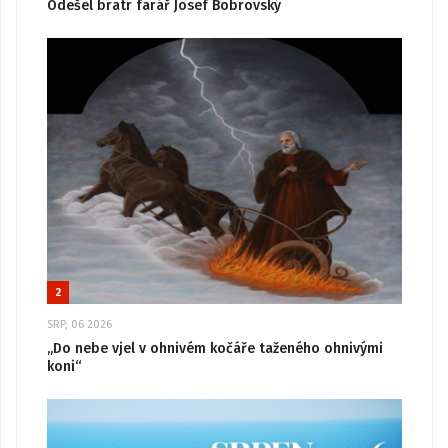
Odešel bratr farář Josef Bobrovský
2
SRP, 06 2026
„Do nebe vjel v ohnivém kočáře taženého ohnivými
koni“