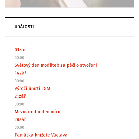
UDÁLOSTI
01
zář
00:00
Světový den modliteb za péči o stvoření
14
zář
00:00
Výročí úmrtí TGM
21
zář
00:00
Mezinárodní den míru
28
zář
00:00
Památka knížete Václava