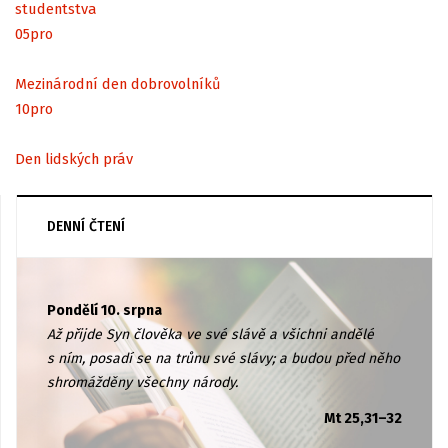
studentstva
05
pro
Mezinárodní den dobrovolníků
10
pro
Den lidských práv
DENNÍ ČTENÍ
Pondělí 10. srpna
Až přijde Syn člověka ve své slávě a všichni andělé
s ním, posadí se na trůnu své slávy; a budou před něho
shromážděny všechny národy.
Mt 25,31–32