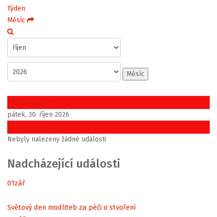
Týden
Měsíc
Měsíc
Předchozí den
pátek, 30. říjen 2026
Následující den
Nebyly nalezeny žádné události
Nadcházející události
01
zář
Světový den modliteb za péči o stvoření