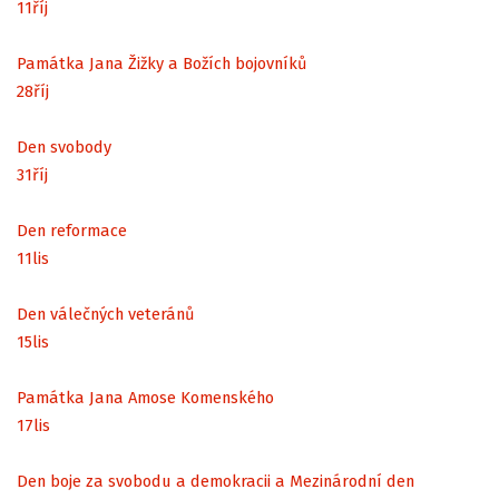
11
říj
Památka Jana Žižky a Božích bojovníků
28
říj
Den svobody
31
říj
Den reformace
11
lis
Den válečných veteránů
15
lis
Památka Jana Amose Komenského
17
lis
Den boje za svobodu a demokracii a Mezinárodní den