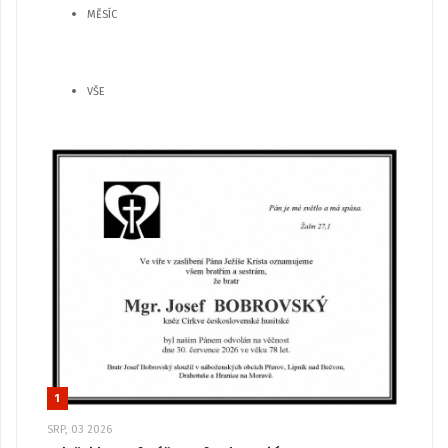
MĚSÍC
VŠE
1
SRP, 03 2026