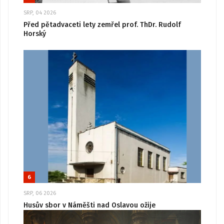
SRP, 04 2026
Před pětadvaceti lety zemřel prof. ThDr. Rudolf
Horský
6
SRP, 06 2026
Husův sbor v Náměšti nad Oslavou ožije