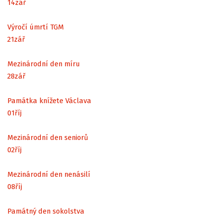
14
zář
Výročí úmrtí TGM
21
zář
Mezinárodní den míru
28
zář
Památka knížete Václava
01
říj
Mezinárodní den seniorů
02
říj
Mezinárodní den nenásilí
08
říj
Památný den sokolstva