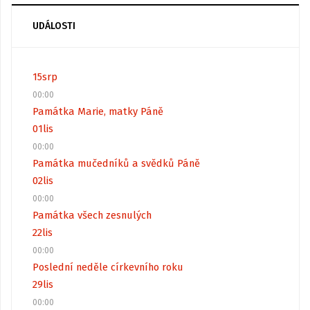
UDÁLOSTI
15
srp
00:00
Památka Marie, matky Páně
01
lis
00:00
Památka mučedníků a svědků Páně
02
lis
00:00
Památka všech zesnulých
22
lis
00:00
Poslední neděle církevního roku
29
lis
00:00