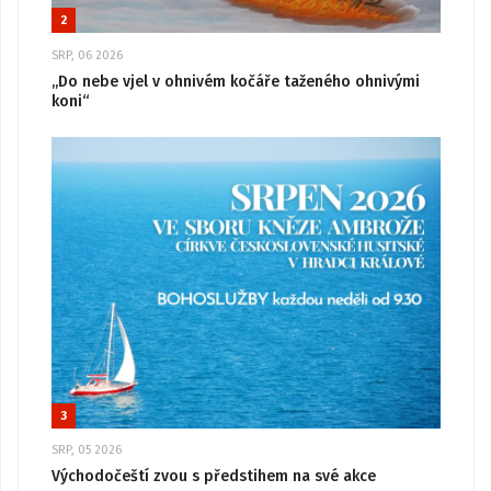
2
SRP, 06 2026
„Do nebe vjel v ohnivém kočáře taženého ohnivými
koni“
3
SRP, 05 2026
Východočeští zvou s předstihem na své akce