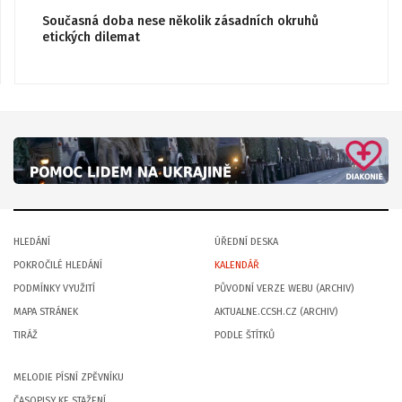
Současná doba nese několik zásadních okruhů
etických dilemat
HLEDÁNÍ
ÚŘEDNÍ DESKA
POKROČILÉ HLEDÁNÍ
KALENDÁŘ
PODMÍNKY VYUŽITÍ
PŮVODNÍ VERZE WEBU (ARCHIV)
MAPA STRÁNEK
AKTUALNE.CCSH.CZ (ARCHIV)
TIRÁŽ
PODLE ŠTÍTKŮ
MELODIE PÍSNÍ ZPĚVNÍKU
ČASOPISY KE STAŽENÍ