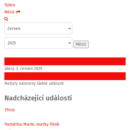
Týden
Měsíc
Měsíc
Předchozí den
úterý, 3. červen 2025
Následující den
Nebyly nalezeny žádné události
Nadcházející události
15
srp
Památka Marie, matky Páně