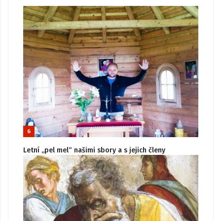
6
Letní „pel mel“ našimi sbory a s jejich členy