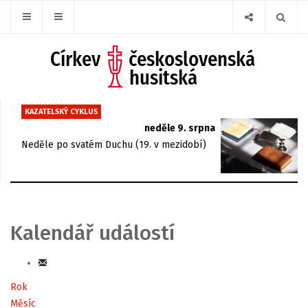
KAZATELSKÝ CYKLUS
neděle 9. srpna
Neděle po svatém Duchu (19. v mezidobí)
Kalendář událostí
Rok
Měsíc