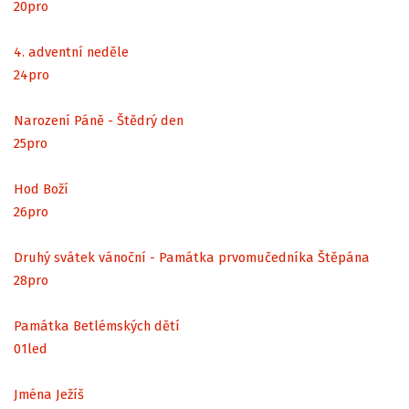
20
pro
4. adventní neděle
24
pro
Narození Páně - Štědrý den
25
pro
Hod Boží
26
pro
Druhý svátek vánoční - Památka prvomučedníka Štěpána
28
pro
Památka Betlémských dětí
01
led
Jména Ježíš