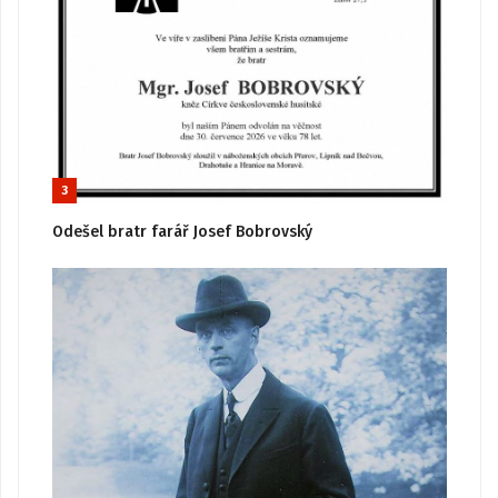
3
Odešel bratr farář Josef Bobrovský