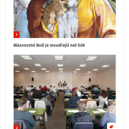
1
Bláznovství Boží je moudřejší než lidé
2