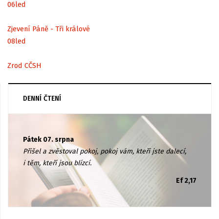
06
led
Zjevení Páně - Tři králové
08
led
Zrod CČSH
DENNÍ ČTENÍ
Pátek 07. srpna
Přišel a zvěstoval pokoj, pokoj vám, kteří jste dalecí,
i těm, kteří jsou blízcí.
Ef 2,17