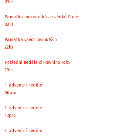
01
lis
Památka mučedníků a svědků Páně
02
lis
Památka všech zesnulých
22
lis
Poslední neděle církevního roku
29
lis
1. adventní neděle
06
pro
2. adventní neděle
13
pro
3. adventní neděle