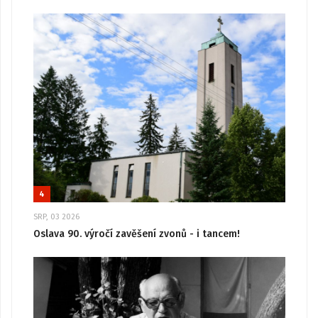
4
SRP, 03 2026
Oslava 90. výročí zavěšení zvonů - i tancem!