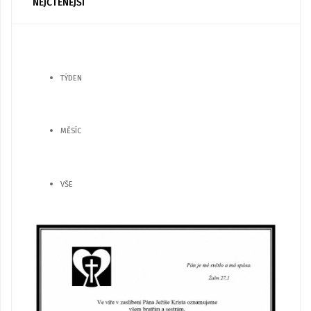
NEJČTENĚJŠÍ
TÝDEN
MĚSÍC
VŠE