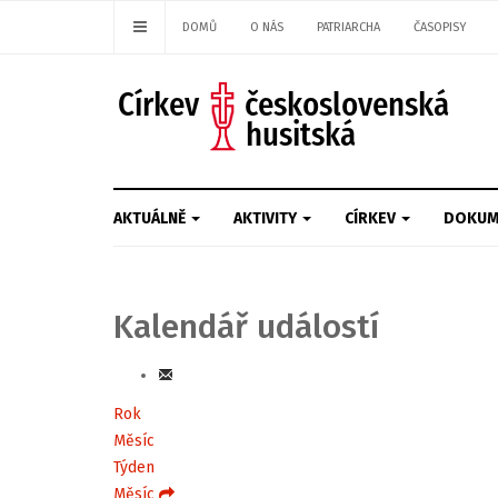
DOMŮ
O NÁS
PATRIARCHA
ČASOPISY
AKTUÁLNĚ
AKTIVITY
CÍRKEV
DOKUM
Kalendář událostí
Rok
Měsíc
Týden
Měsíc