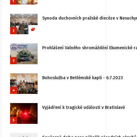
1
Synoda duchovních pražské diecéze v Nesuchy
2
Prohlášení Valného shromáždění Ekumenické rady
3
Bohoslužba v Betlémské kapli - 6.7.2023
4
Vyjádření k tragické události v Bratislavě
5