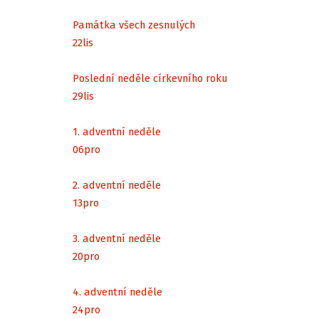
Památka všech zesnulých
22
lis
Poslední neděle církevního roku
29
lis
1. adventní neděle
06
pro
2. adventní neděle
13
pro
3. adventní neděle
20
pro
4. adventní neděle
24
pro