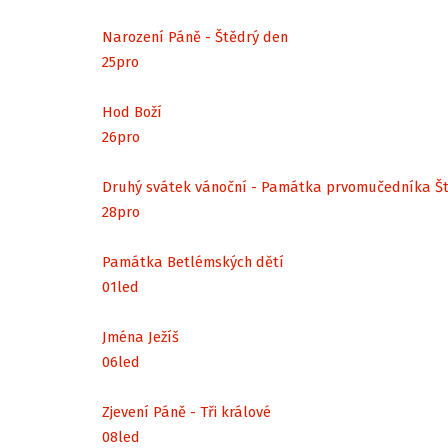
Narození Páně - Štědrý den
25
pro
Hod Boží
26
pro
Druhý svátek vánoční - Památka prvomučedníka Š
28
pro
Památka Betlémských dětí
01
led
Jména Ježíš
06
led
Zjevení Páně - Tři králové
08
led