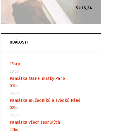
Sk 16,34
UDÁLOSTI
15
srp
00:00
Památka Marie, matky Páně
01
lis
00:00
Památka mučedníků a svědků Páně
02
lis
00:00
Památka všech zesnulých
22
lis