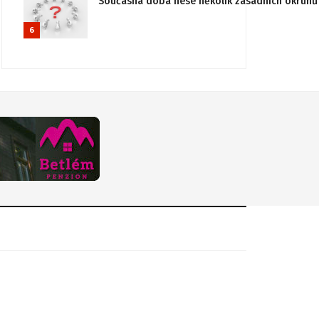
Současná doba nese několik zásadních okruhů 
6