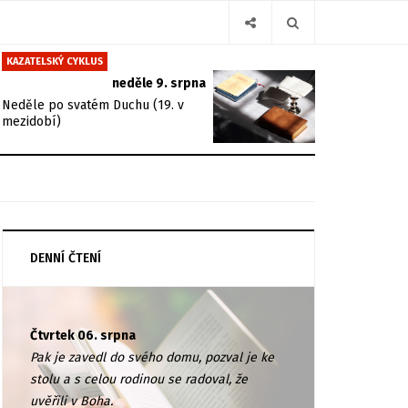
KAZATELSKÝ CYKLUS
neděle 9. srpna
Neděle po svatém Duchu (19. v
mezidobí)
DENNÍ ČTENÍ
Čtvrtek 06. srpna
Pak je zavedl do svého domu, pozval je ke
stolu a s celou rodinou se radoval, že
uvěřili v Boha.