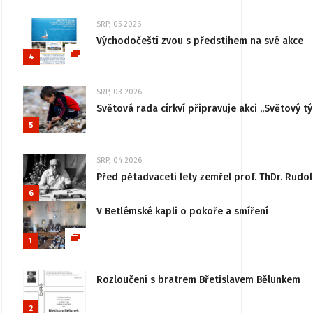
SRP, 05 2026
Východočeští zvou s předstihem na své akce
4
SRP, 03 2026
Světová rada církví připravuje akci „Světový tý
5
SRP, 04 2026
Před pětadvaceti lety zemřel prof. ThDr. Rudo
6
V Betlémské kapli o pokoře a smíření
1
Rozloučení s bratrem Břetislavem Bělunkem
2