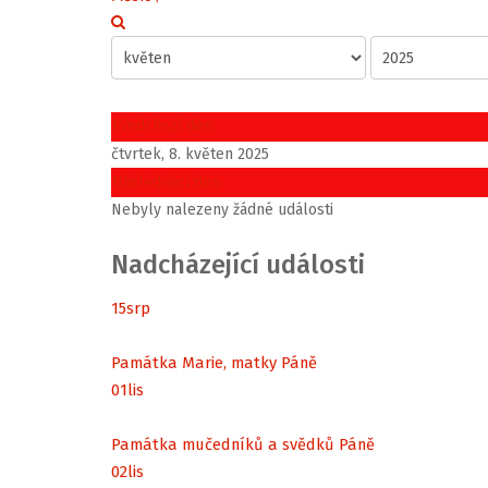
Předchozí den
čtvrtek, 8. květen 2025
Následující den
Nebyly nalezeny žádné události
Nadcházející události
15
srp
Památka Marie, matky Páně
01
lis
Památka mučedníků a svědků Páně
02
lis