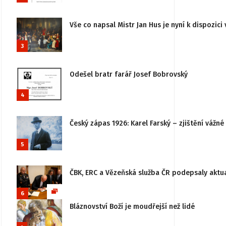
Vše co napsal Mistr Jan Hus je nyní k dispozici 
3
Odešel bratr farář Josef Bobrovský
4
Český zápas 1926: Karel Farský – zjištění vážn
5
ČBK, ERC a Vězeňská služba ČR podepsaly aktu
6
Bláznovství Boží je moudřejší než lidé