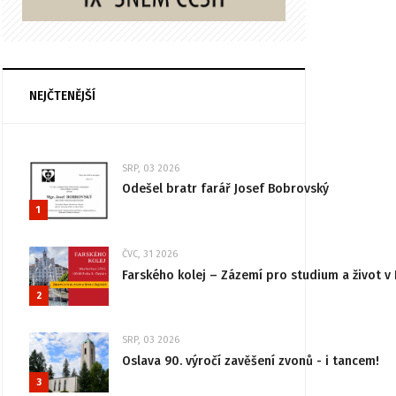
NEJČTENĚJŠÍ
SRP, 03 2026
Odešel bratr farář Josef Bobrovský
1
ČVC, 31 2026
Farského kolej – Zázemí pro studium a život v 
2
SRP, 03 2026
Oslava 90. výročí zavěšení zvonů - i tancem!
3