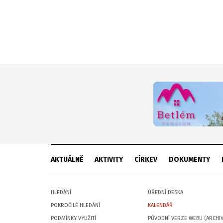
AKTUÁLNĚ
AKTIVITY
CÍRKEV
DOKUMENTY
HLEDÁNÍ
ÚŘEDNÍ DESKA
POKROČILÉ HLEDÁNÍ
KALENDÁŘ
PODMÍNKY VYUŽITÍ
PŮVODNÍ VERZE WEBU (ARCHIV