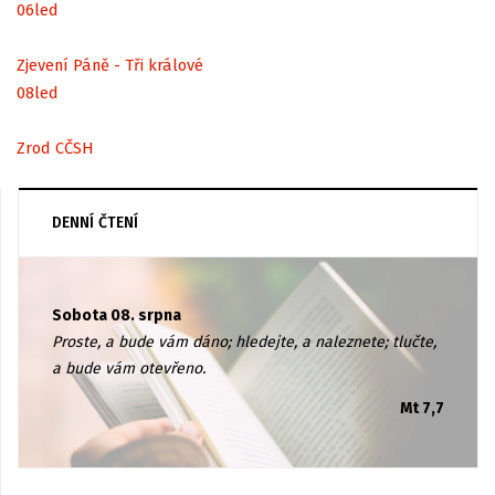
06
led
Zjevení Páně - Tři králové
08
led
Zrod CČSH
DENNÍ ČTENÍ
Sobota 08. srpna
Proste, a bude vám dáno; hledejte, a naleznete; tlučte,
a bude vám otevřeno.
Mt 7,7