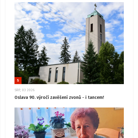
5
SRP, 03 2026
Oslava 90. výročí zavěšení zvonů - i tancem!