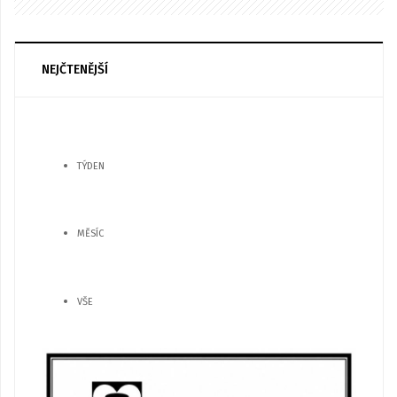
NEJČTENĚJŠÍ
TÝDEN
MĚSÍC
VŠE