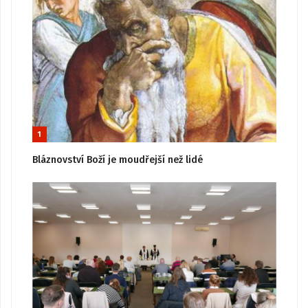
1
Bláznovství Boží je moudřejší než lidé