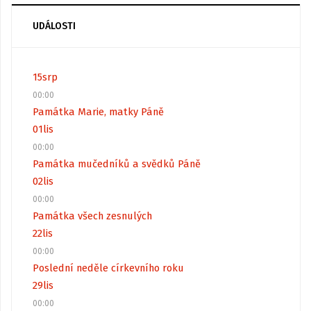
UDÁLOSTI
15
srp
00:00
Památka Marie, matky Páně
01
lis
00:00
Památka mučedníků a svědků Páně
02
lis
00:00
Památka všech zesnulých
22
lis
00:00
Poslední neděle církevního roku
29
lis
00:00