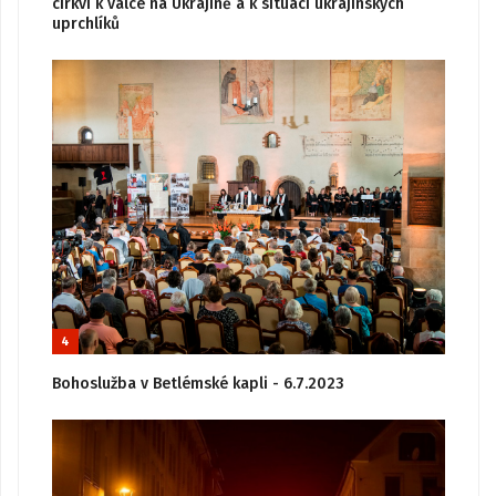
církví k válce na Ukrajině a k situaci ukrajinských
uprchlíků
4
Bohoslužba v Betlémské kapli - 6.7.2023