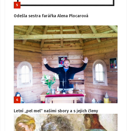
5
Odešla sestra farářka Alena Plocarová
6
Letní „pel mel“ našimi sbory a s jejich členy