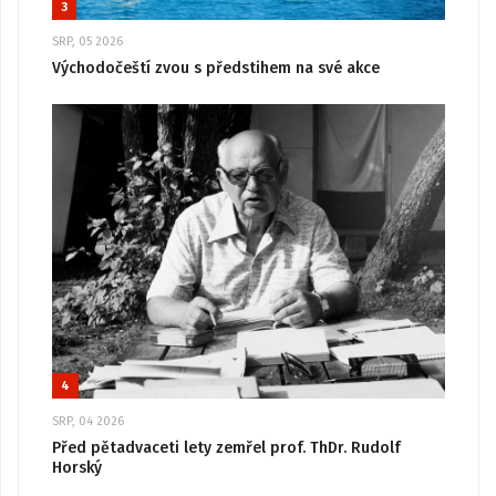
3
SRP, 05 2026
Východočeští zvou s předstihem na své akce
4
SRP, 04 2026
Před pětadvaceti lety zemřel prof. ThDr. Rudolf
Horský