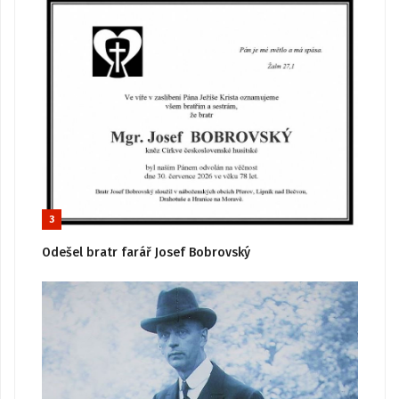
3
Odešel bratr farář Josef Bobrovský