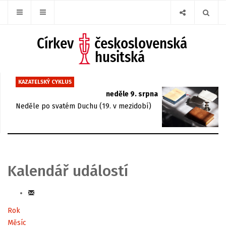
KAZATELSKÝ CYKLUS
neděle 9. srpna
Neděle po svatém Duchu (19. v mezidobí)
Kalendář událostí
Rok
Měsíc