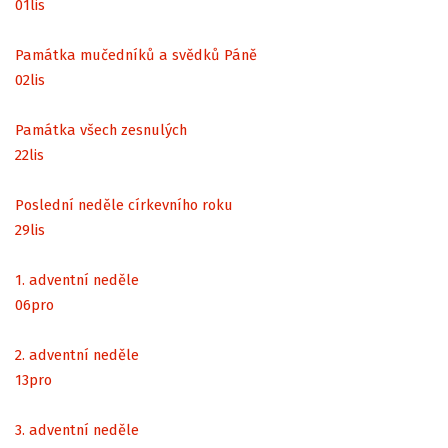
01
lis
Památka mučedníků a svědků Páně
02
lis
Památka všech zesnulých
22
lis
Poslední neděle církevního roku
29
lis
1. adventní neděle
06
pro
2. adventní neděle
13
pro
3. adventní neděle