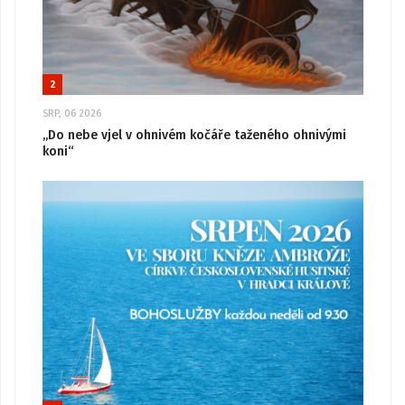
2
SRP, 06 2026
„Do nebe vjel v ohnivém kočáře taženého ohnivými
koni“