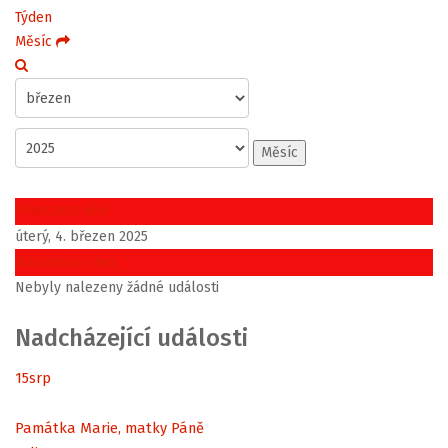
Týden
Měsíc
Měsíc
Předchozí den
úterý, 4. březen 2025
Následující den
Nebyly nalezeny žádné události
Nadcházející události
15
srp
Památka Marie, matky Páně