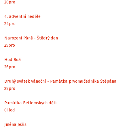
20
pro
4. adventní neděle
24
pro
Narození Páně - Štědrý den
25
pro
Hod Boží
26
pro
Druhý svátek vánoční - Památka prvomučedníka Štěpána
28
pro
Památka Betlémských dětí
01
led
Jména Ježíš