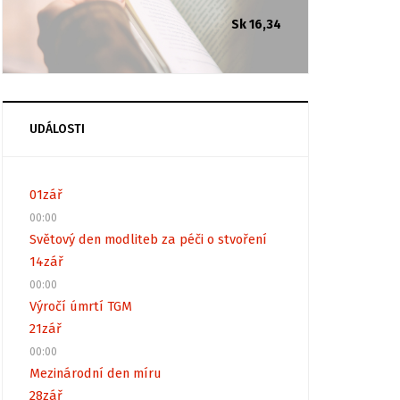
Sk 16,34
UDÁLOSTI
01
zář
00:00
Světový den modliteb za péči o stvoření
14
zář
00:00
Výročí úmrtí TGM
21
zář
00:00
Mezinárodní den míru
28
zář