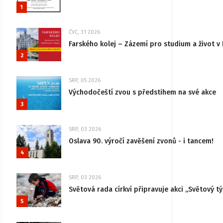
1
ČVC, 31 2026
Farského kolej – Zázemí pro studium a život v 
2
SRP, 05 2026
Východočeští zvou s předstihem na své akce
3
SRP, 03 2026
Oslava 90. výročí zavěšení zvonů - i tancem!
4
SRP, 03 2026
Světová rada církví připravuje akci „Světový tý
5