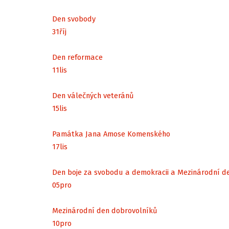
Den svobody
31
říj
Den reformace
11
lis
Den válečných veteránů
15
lis
Památka Jana Amose Komenského
17
lis
Den boje za svobodu a demokracii a Mezinárodní d
05
pro
Mezinárodní den dobrovolníků
10
pro