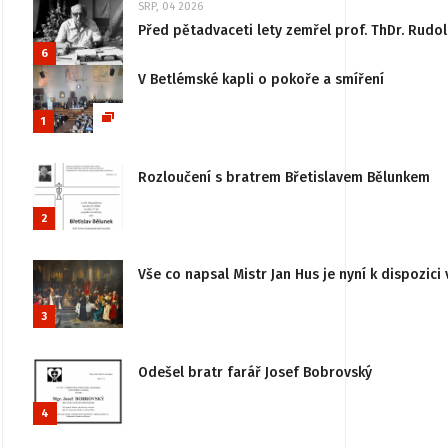
SRP, 04 2026
Před pětadvaceti lety zemřel prof. ThDr. Rudo
6
V Betlémské kapli o pokoře a smíření
1
Rozloučení s bratrem Břetislavem Bělunkem
2
Vše co napsal Mistr Jan Hus je nyní k dispozici 
3
Odešel bratr farář Josef Bobrovský
4