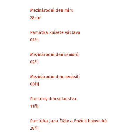
Mezinárodní den míru
28
zář
Památka knížete Václava
01
říj
Mezinárodní den seniorů
02
říj
Mezinárodní den nenásilí
08
říj
Památný den sokolstva
11
říj
Památka Jana Žižky a Božích bojovníků
28
říj