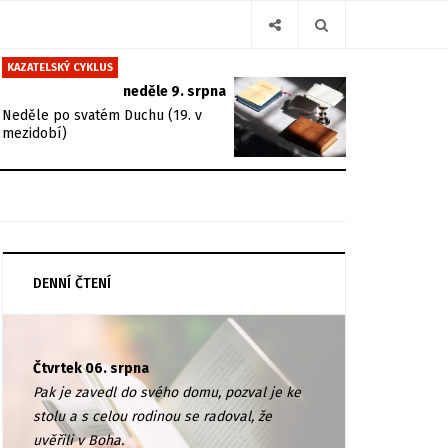
KAZATELSKÝ CYKLUS
neděle 9. srpna
Neděle po svatém Duchu (19. v
mezidobí)
DENNÍ ČTENÍ
Čtvrtek 06. srpna
Pak je zavedl do svého domu, pozval je ke
stolu a s celou rodinou se radoval, že
uvěřili v Boha.