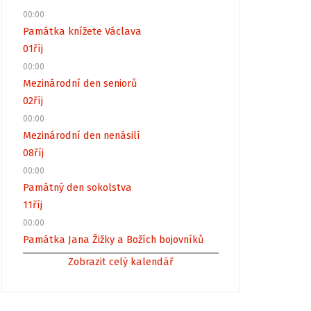
00:00
Památka knížete Václava
01
říj
00:00
Mezinárodní den seniorů
02
říj
00:00
Mezinárodní den nenásilí
08
říj
00:00
Památný den sokolstva
11
říj
00:00
Památka Jana Žižky a Božích bojovníků
Zobrazit celý kalendář