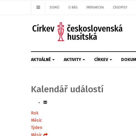
DOMŮ
O NÁS
PATRIARCHA
ČASOPISY
AKTUÁLNĚ
AKTIVITY
CÍRKEV
DOKUM
Kalendář událostí
Rok
Měsíc
Týden
Měsíc