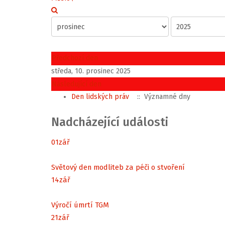
Předchozí den
středa, 10. prosinec 2025
Následující den
Den lidských práv
:: Významné dny
Nadcházející události
01
zář
Světový den modliteb za péči o stvoření
14
zář
Výročí úmrtí TGM
21
zář