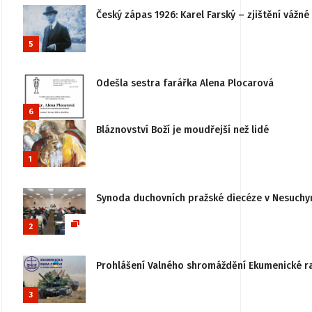
Český zápas 1926: Karel Farský – zjištění vážn
5
Odešla sestra farářka Alena Plocarová
6
Bláznovství Boží je moudřejší než lidé
1
Synoda duchovních pražské diecéze v Nesuchy
2
Prohlášení Valného shromáždění Ekumenické rady
3