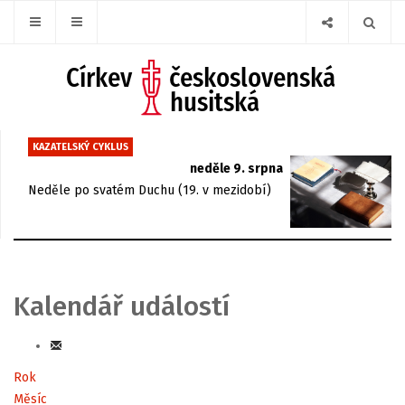
KAZATELSKÝ CYKLUS
neděle 9. srpna
Neděle po svatém Duchu (19. v mezidobí)
Kalendář událostí
Rok
Měsíc