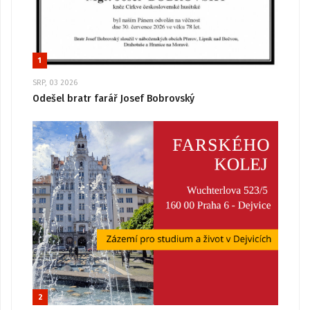
1
SRP, 03 2026
Odešel bratr farář Josef Bobrovský
2