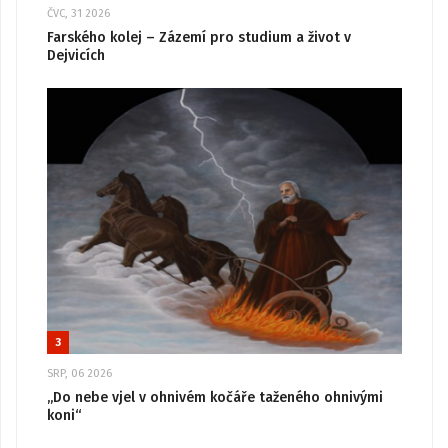
ČVC, 31 2026
Farského kolej – Zázemí pro studium a život v
Dejvicích
3
SRP, 06 2026
„Do nebe vjel v ohnivém kočáře taženého ohnivými
koni“