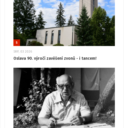
5
SRP, 03 2026
Oslava 90. výročí zavěšení zvonů - i tancem!