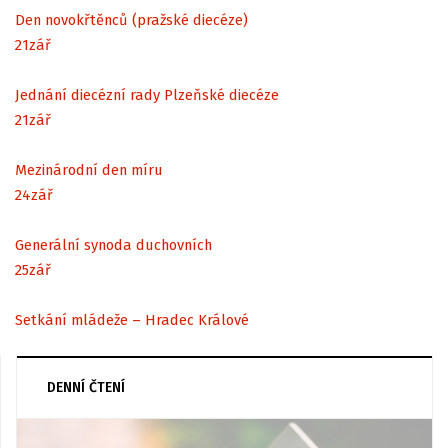
Den novokřtěnců (pražské diecéze)
21
zář
Jednání diecézní rady Plzeňské diecéze
21
zář
Mezinárodní den míru
24
zář
Generální synoda duchovních
25
zář
Setkání mládeže – Hradec Králové
DENNÍ ČTENÍ