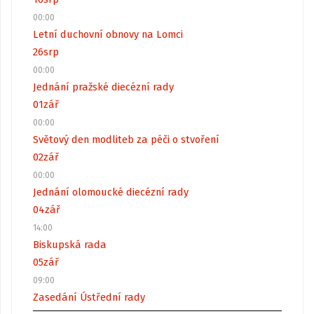
00:00
Letní duchovní obnovy na Lomci
26
srp
00:00
Jednání pražské diecézní rady
01
zář
00:00
Světový den modliteb za péči o stvoření
02
zář
00:00
Jednání olomoucké diecézní rady
04
zář
14:00
Biskupská rada
05
zář
09:00
Zasedání Ústřední rady