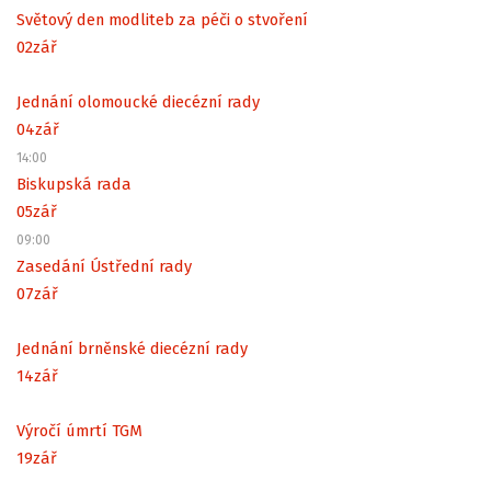
Světový den modliteb za péči o stvoření
02
zář
Jednání olomoucké diecézní rady
04
zář
14:00
Biskupská rada
05
zář
09:00
Zasedání Ústřední rady
07
zář
Jednání brněnské diecézní rady
14
zář
Výročí úmrtí TGM
19
zář