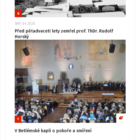
6
SRP, 04 2026
Před pětadvaceti lety zemřel prof. ThDr. Rudolf
Horský
1
V Betlémské kapli o pokoře a smíření