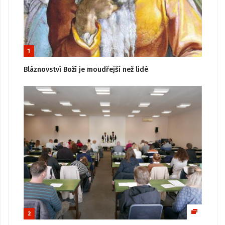
1
Bláznovství Boží je moudřejší než lidé
2