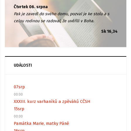
Čtvrtek 06. srpna
Pak je zavedl do svého domu, pozval je ke stolu a s
celou rodinou se radoval, že uvěřili v Boha.
Sk 16,34
UDÁLOSTI
07
srp
00:00
XXXIII. kurz varhaníků a zpěváků CČSH
15
srp
00:00
Památka Marie, matky Páně
16
srp