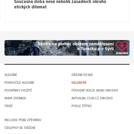
Současná doba nese několik zásadních okruhů
etických dilemat
HLEDÁNÍ
ÚŘEDNÍ DESKA
POKROČILÉ HLEDÁNÍ
KALENDÁŘ
PODMÍNKY VYUŽITÍ
PŮVODNÍ VERZE WEBU (ARCHIV)
MAPA STRÁNEK
AKTUALNE.CCSH.CZ (ARCHIV)
TIRÁŽ
PODLE ŠTÍTKŮ
MELODIE PÍSNÍ ZPĚVNÍKU
ČASOPISY KE STAŽENÍ