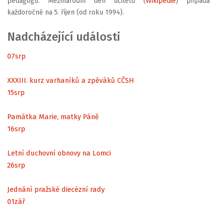
pedagogů. Mezinárodní den učitelů (
Wikipedie
) připadá
každoročně na 5. říjen (od roku 1994).
Nadcházející události
07
srp
XXXIII. kurz varhaníků a zpěváků CČSH
15
srp
Památka Marie, matky Páně
16
srp
Letní duchovní obnovy na Lomci
26
srp
Jednání pražské diecézní rady
01
zář