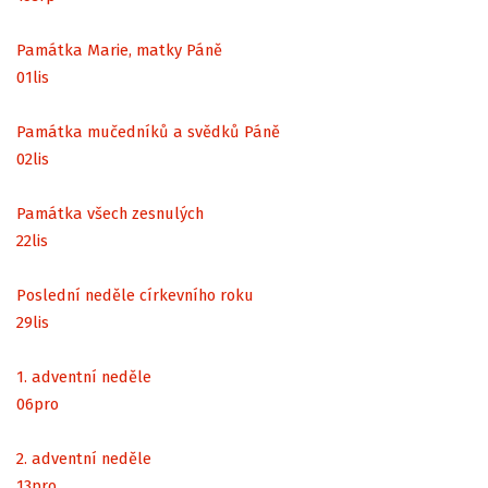
Památka Marie, matky Páně
01
lis
Památka mučedníků a svědků Páně
02
lis
Památka všech zesnulých
22
lis
Poslední neděle církevního roku
29
lis
1. adventní neděle
06
pro
2. adventní neděle
13
pro