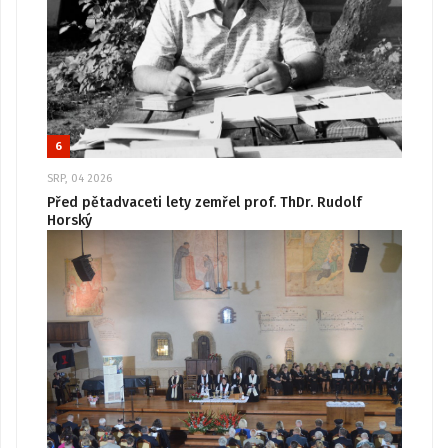
6
SRP, 04 2026
Před pětadvaceti lety zemřel prof. ThDr. Rudolf
Horský