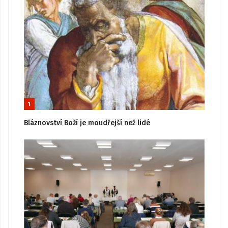
1
Bláznovství Boží je moudřejší než lidé