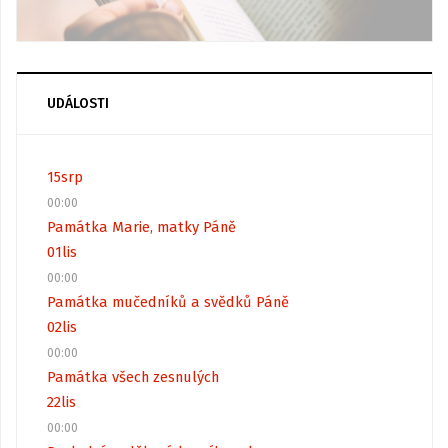
UDÁLOSTI
15
srp
00:00
Památka Marie, matky Páně
01
lis
00:00
Památka mučedníků a svědků Páně
02
lis
00:00
Památka všech zesnulých
22
lis
00:00