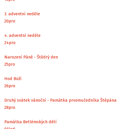
3. adventní neděle
20
pro
4. adventní neděle
24
pro
Narození Páně - Štědrý den
25
pro
Hod Boží
26
pro
Druhý svátek vánoční - Památka prvomučedníka Štěpána
28
pro
Památka Betlémských dětí
01
led