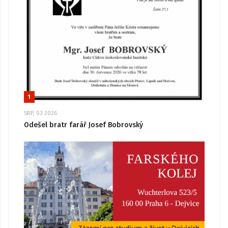
1
SRP, 03 2026
Odešel bratr farář Josef Bobrovský