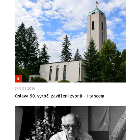
5
SRP, 03 2026
Oslava 90. výročí zavěšení zvonů - i tancem!