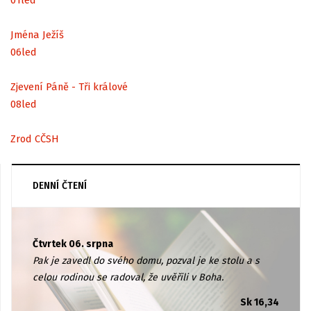
Jména Ježíš
06
led
Zjevení Páně - Tři králové
08
led
Zrod CČSH
DENNÍ ČTENÍ
Čtvrtek 06. srpna
Pak je zavedl do svého domu, pozval je ke stolu a s
celou rodinou se radoval, že uvěřili v Boha.
Sk 16,34