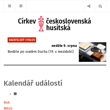
KAZATELSKÝ CYKLUS
neděle 9. srpna
Neděle po svatém Duchu (19. v mezidobí)
Kalendář událostí
Rok
Měsíc