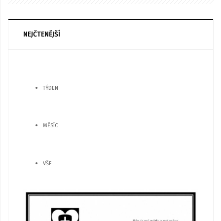
NEJČTENĚJŠÍ
TÝDEN
MĚSÍC
VŠE